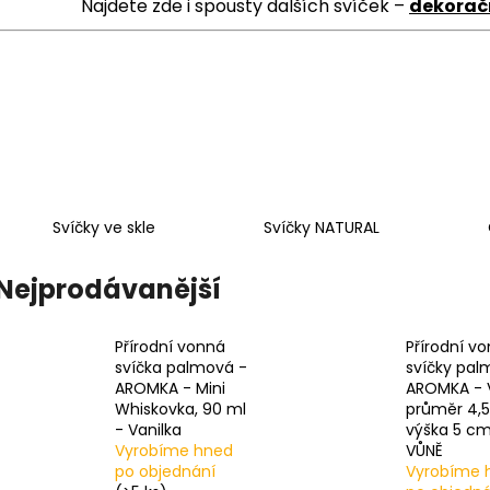
PŘÍRODNÍ VONNÁ SVÍČKA SÓJOVÁ -
PŘÍRODNÍ VONN
Najdete zde i spousty dalších svíček –
dekoračn
AROMKA - SET 10 KS ČAJOVÝCH
AROMKA - MINI 
SVÍČEK V PLECHU - HEBKÁ LINIE-DEEP
VANILKA
LINE
99 Kč
180 Kč
Svíčky ve skle
Svíčky NATURAL
Nejprodávanější
Přírodní vonná
Přírodní v
svíčka palmová -
svíčky pal
AROMKA - Mini
AROMKA - 
Whiskovka, 90 ml
průměr 4,
- Vanilka
výška 5 cm
Vyrobíme hned
VŮNĚ
po objednání
Vyrobíme 