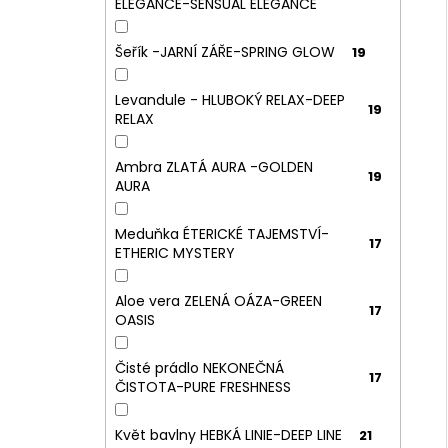
ELEGANCE-SENSUAL ELEGANCE
Šeřík -JARNÍ ZÁŘE-SPRING GLOW
19
Levandule - HLUBOKÝ RELAX-DEEP
19
RELAX
Ambra ZLATÁ AURA -GOLDEN
19
AURA
Meduňka ÉTERICKÉ TAJEMSTVÍ-
17
ETHERIC MYSTERY
Aloe vera ZELENÁ OÁZA-GREEN
17
OASIS
Čisté prádlo NEKONEČNÁ
17
ČISTOTA-PURE FRESHNESS
Květ bavlny HEBKÁ LINIE-DEEP LINE
21