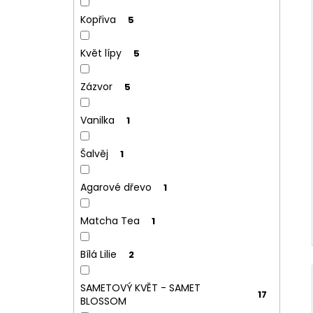
Kopřiva
5
Květ lípy
5
Zázvor
5
Vanilka
1
Šalvěj
1
Agarové dřevo
1
Matcha Tea
1
Bílá Lilie
2
SAMETOVÝ KVĚT - SAMET
17
BLOSSOM