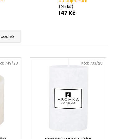
ní
po objednání
(>5 ks)
147 Kč
ecedně
ód:
749/28
Kód:
733/28