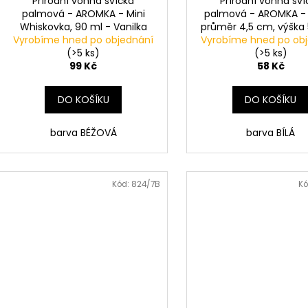
Přírodní vonná svíčka
Přírodní vonná sví
t
palmová - AROMKA - Mini
palmová - AROMKA - 
Whiskovka, 90 ml - Vanilka
průměr 4,5 cm, výška
ů
Vyrobíme hned po objednání
Vyrobíme hned po ob
BEZ VŮNĚ
(>5 ks)
(>5 ks)
99 Kč
58 Kč
DO KOŠÍKU
DO KOŠÍKU
barva BÉŽOVÁ
barva BÍLÁ
Kód:
824/7B
Kó