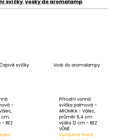
Á SVÍČKA PALMOVÁ -
í svíčky
,
vosky do aromalamp
.
WHISKOVKA, 90 ML -
Čajové svíčky
Vosk do aromalampy
onná
Přírodní vonná
mová -
svíčka palmová -
Válec,
AROMKA - Válec,
5 cm,
průměr 6,4 cm
 - BEZ
výška 12 cm - BEZ
VŮNĚ
hned
Vyrobíme hned