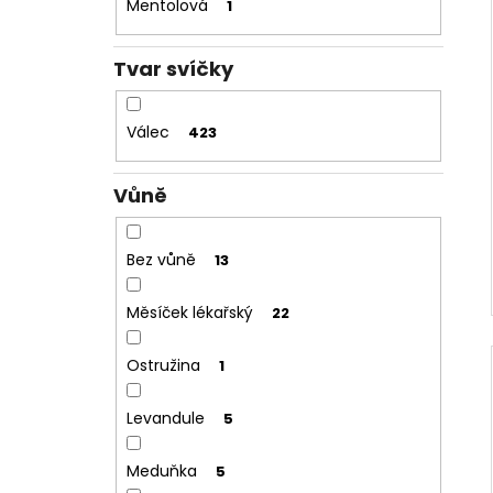
Mentolová
1
Tvar svíčky
Válec
423
Vůně
Bez vůně
13
Měsíček lékařský
22
Ostružina
1
Levandule
5
Meduňka
5