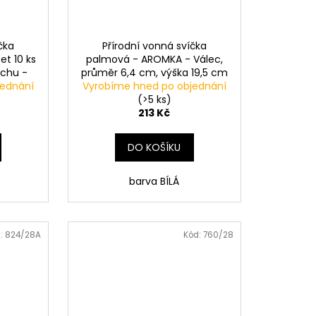
čka
Přírodní vonná svíčka
t 10 ks
palmová - AROMKA - Válec,
echu -
průměr 6,4 cm, výška 19,5 cm
jednání
Vyrobíme hned po objednání
- BEZ VŮNĚ
(>5 ks)
213 Kč
DO KOŠÍKU
barva BÍLÁ
:
824/28A
Kód:
760/28