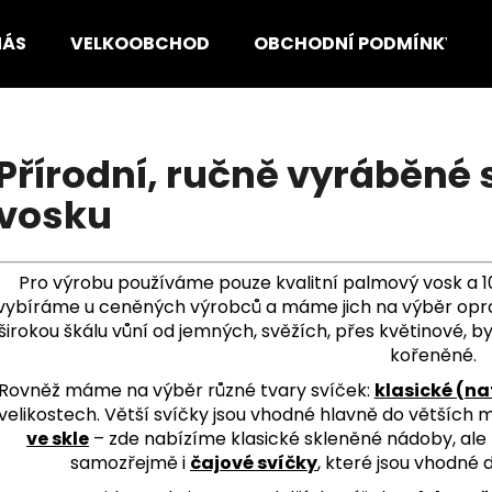
NÁS
VELKOOBCHOD
OBCHODNÍ PODMÍNKY
Co potřebujete najít?
Přírodní, ručně vyráběné
vosku
HLEDAT
Pro výrobu používáme pouze kvalitní palmový vosk a 1
Doporučujeme
vybíráme u ceněných výrobců a máme jich na výběr opra
širokou škálu vůní od jemných, svěžích, přes květinové, b
kořeněné.
Rovněž máme na výběr různé tvary svíček:
klasické (nat
velikostech. Větší svíčky jsou vhodné hlavně do větších m
ve skle
– zde nabízíme klasické skleněné nádoby, ale
samozřejmě i
čajové svíčky
, které jsou vhodné 