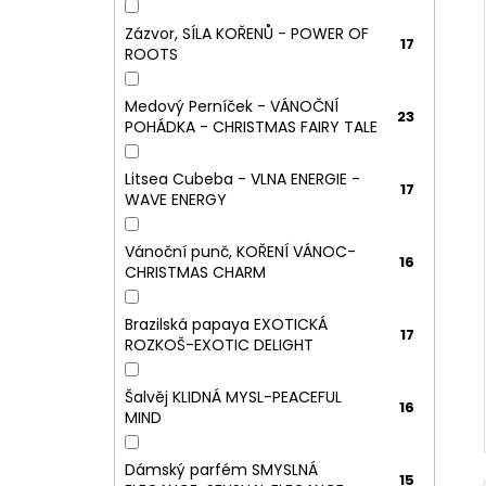
Zázvor, SÍLA KOŘENŮ - POWER OF
17
ROOTS
Medový Perníček - VÁNOČNÍ
23
POHÁDKA - CHRISTMAS FAIRY TALE
Litsea Cubeba - VLNA ENERGIE -
17
WAVE ENERGY
Vánoční punč, KOŘENÍ VÁNOC-
16
CHRISTMAS CHARM
Brazilská papaya EXOTICKÁ
17
ROZKOŠ-EXOTIC DELIGHT
Šalvěj KLIDNÁ MYSL-PEACEFUL
16
MIND
Dámský parfém SMYSLNÁ
15