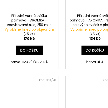
Přírodní vonná svíčka
Přírodní vonná sví
palmová - AROMKA -
palmová - AROMKA - Se
Recyklované sklo, 250 ml -
čajových svíček v pl
Vyrobíme hned po objednání
KOŘENÍ VÁNOC-CHRISTMAS
Vyrobíme hned po ob
Bez vůně
CHARM
(>5 ks)
(>5 ks)
170 Kč
134 Kč
DO KOŠÍKU
DO KOŠÍKU
barva TMAVĚ ČERVENÁ
barva BÍLÁ
Kód:
804/7B
Kód