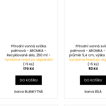
Přírodní vonná svíčka
Přírodní vonná sví
palmová - AROMKA -
palmová - AROMKA - 
Recyklované sklo, 250 ml -
průměr 5,4 cm, výška
Vyrobíme hned po objednání
EUFORIE KVĚTŮ-EUPHORIA OF
Vyrobíme hned po ob
BEZ VŮNĚ
BLOOMS
(>5 ks)
(>5 ks)
170 Kč
93 Kč
DO KOŠÍKU
DO KOŠÍKU
barva BLANKYTNÁ
barva BÍLÁ