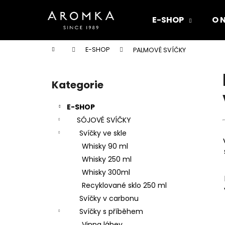
K
Přejít
na
o
E-SHOP
O 
obsah
Zpět
Zpět
š
do
do
í
Domů
E-SHOP
PALMOVÉ SVÍČKY
k
obchodu
obchodu
P
o
Kategorie
Přeskočit
s
kategorie
t
E-SHOP
r
SÓJOVÉ SVÍČKY
a
Svíčky ve skle
n
Whisky 90 ml
n
Whisky 250 ml
í
Whisky 300ml
p
Recyklované sklo 250 ml
a
Svíčky v carbonu
n
Svíčky s příběhem
e
Vinna láhev