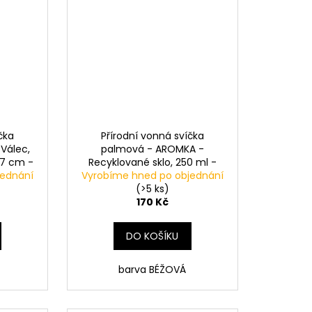
čka
Přírodní vonná svíčka
Válec,
palmová - AROMKA -
 7 cm -
Recyklované sklo, 250 ml -
jednání
Vyrobíme hned po objednání
SLADKÁ KLASIKA-SWEET
CLASSIC
(>5 ks)
170 Kč
DO KOŠÍKU
barva BÉŽOVÁ