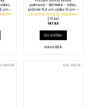
čky
Přírodní vonná svíčka
Válec,
palmová - AROMKA - Válec,
 5 cm -
průměr 6,4 cm výška 12 cm -
jednání
Vyrobíme hned po objednání
BEZ VŮNĚ
(>5 ks)
147 Kč
DO KOŠÍKU
barva BÍLÁ
d:
830/28
Kód:
756/28