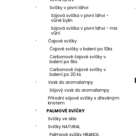
PŘÍRODNÍ VONNÁ SVÍČKA SÓJOVÁ -
l
AROMKA - SET 10 KS ČAJOVÝCH
Svíčky v pivní láhvi
SVÍČEK V PLECHU - BEZ VŮNĚ
Sójová svíčka v pivní láhvi -
162 Kč
vůně bylin
Sójová svíčka v pivní láhvi - mix
vůní
Čajové svíčky
Čajové svíčky v balení po 10ks
Carbonové čajové svíčky v
balení po 6ks
Carbonové čajové svíčky v
balení po 20 ks
Vosk do aromalampy
Sójový vosk do aromalampy
Přírodní sójové svíčky s dřevěným
knotem
PALMOVÉ SVÍČKY
Svíčky ve skle
Svíčky NATURAL
Palmové svíčky HRANOL