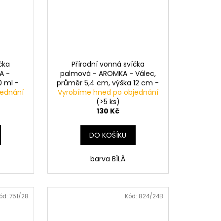
čka
Přírodní vonná svíčka
A -
palmová - AROMKA - Válec,
0 ml -
průměr 5,4 cm, výška 12 cm -
jednání
INE
Vyrobíme hned po objednání
BEZ VŮNĚ
(>5 ks)
130 Kč
DO KOŠÍKU
barva BÍLÁ
ód:
751/28
Kód:
824/24B