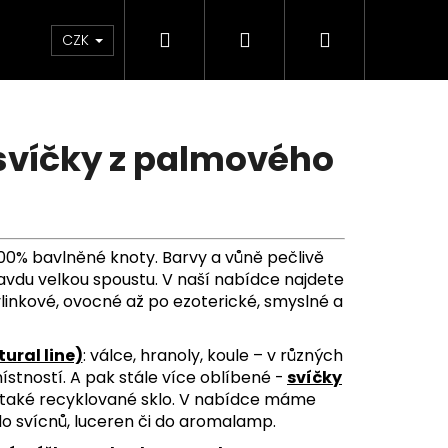
Hledat
Přihlášení
Nákupní
KONTAKTY
CZK
košík
 svíčky z palmového
00% bavlněné knoty. Barvy a vůně pečlivě
vdu velkou spoustu. V naší nabídce najdete
ylinkové, ovocné až po ezoterické, smyslné a
ural line)
: válce, hranoly, koule – v různých
ístností. A pak stále více oblíbené -
svíčky
 také recyklované sklo. V nabídce máme
Následující
do svícnů, luceren či do aromalamp.