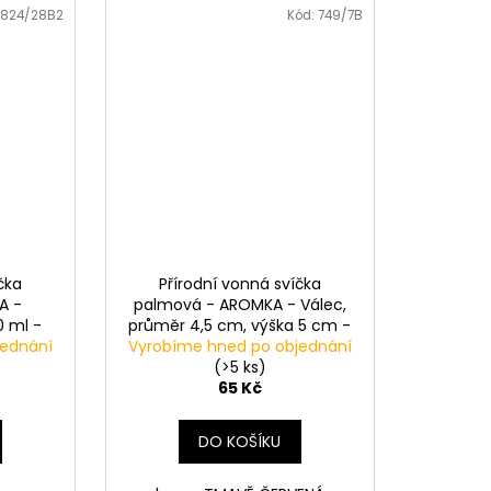
824/28B2
Kód:
749/7B
čka
Přírodní vonná svíčka
A -
palmová - AROMKA - Válec,
0 ml -
průměr 4,5 cm, výška 5 cm -
jednání
-PURE
Vyrobíme hned po objednání
KOŘENÍ VÁNOC-CHRISTMAS
CHARM
(>5 ks)
65 Kč
DO KOŠÍKU