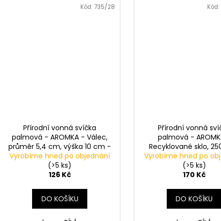
Kód:
735/28
Kód:
Přírodní vonná svíčka
Přírodní vonná sví
palmová - AROMKA - Válec,
palmová - AROMK
průměr 5,4 cm, výška 10 cm -
Recyklované sklo, 25
Vyrobíme hned po objednání
BEZ VŮNĚ
Vyrobíme hned po ob
NEKONEČNÁ ČISTOTA
(>5 ks)
FRESHNESS
(>5 ks)
126 Kč
170 Kč
DO KOŠÍKU
DO KOŠÍKU