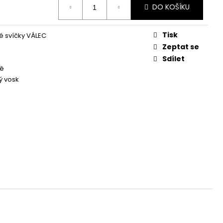
Á SVÍČKA PALMOVÁ -
DO KOŠÍKU
WHISKOVKA, 90 ML -
Tisk
 svíčky VÁLEC
Zeptat se
Sdílet
ně
ý vosk