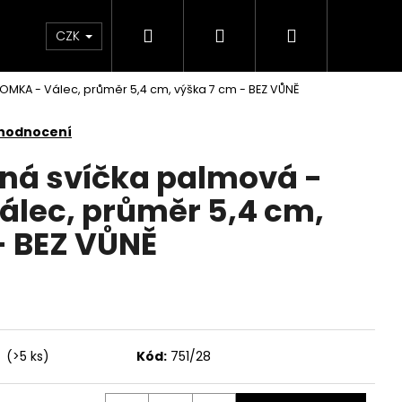
Hledat
Přihlášení
Nákupní
KONTAKTY
CZK
OMKA - Válec, průměr 5,4 cm, výška 7 cm - BEZ VŮNĚ
košík
 hodnocení
nná svíčka palmová -
lec, průměr 5,4 cm,
- BEZ VŮNĚ
í
(>5 ks)
Kód:
751/28
Následující