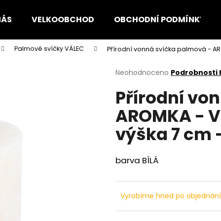
NÁS
VELKOOBCHOD
OBCHODNÍ PODMÍNKY
Palmové svíčky VÁLEC
Přírodní vonná svíčka palmová - AR
Co potřebujete najít?
Průměrné
Neohodnoceno
Podrobnosti
hodnocení
Přírodní vo
produktu
HLEDAT
je
AROMKA - Vá
0,0
z
výška 7 cm 
5
Doporučujeme
hvězdiček.
barva BÍLÁ
Vyrobíme hned po objednán