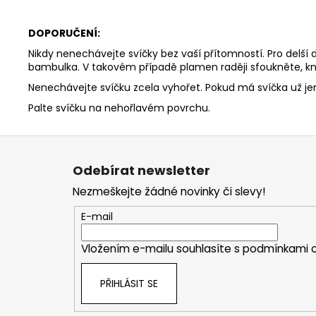
DOPORUČENÍ:
Nikdy nenechávejte svíčky bez vaší přítomností. Pro delší
bambulka. V takovém případě plamen raději sfoukněte, kn
Nenechávejte svíčku zcela vyhořet. Pokud má svíčka už j
Palte svíčku na nehořlavém povrchu.
Z
á
Odebírat newsletter
p
Nezmeškejte žádné novinky či slevy!
a
t
E-mail
í
Vložením e-mailu souhlasíte s
podmínkami o
PŘIHLÁSIT SE