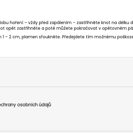
 dobu hoření – vždy před zapálením – zastřihněte knot na délku d
ot opět zastřihněte a poté můžete pokračovat v opětovném pál
en 1 – 2 cm, plamen sfoukněte. Předejdete tím možnému poškoze
chrany osobních údajů