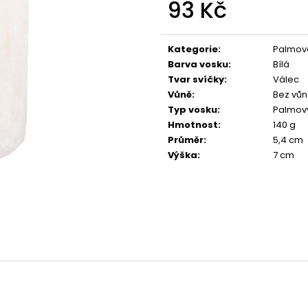
93 Kč
PŘÍRODNÍ VONNÁ SVÍČKA SÓJOVÁ -
PŘÍRODNÍ VONN
AROMKA - SET 10 KS ČAJOVÝCH
AROMKA - MINI 
SVÍČEK V PLECHU - HEBKÁ LINIE-DEEP
VANILKA
Měrná
LINE
cena:
99 Kč
Kategorie
:
Palmové
180 Kč
Barva vosku
:
Bílá
Tvar svíčky
:
Válec
Vůně
:
Bez vů
Typ vosku
:
Palmov
Hmotnost
:
140 g
Průměr
:
5,4 cm
Výška
:
7 cm