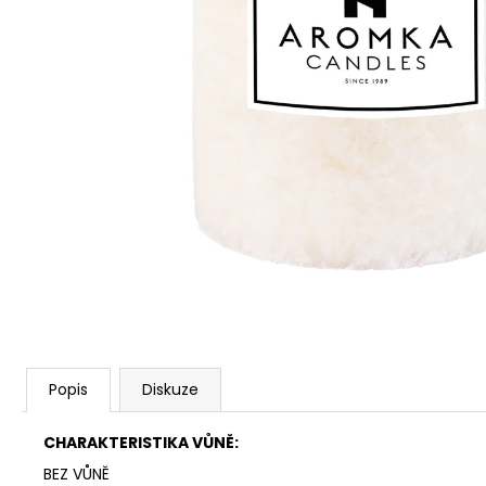
PŘÍRODNÍ VONNÁ SVÍČKA SÓJOVÁ -
AROMKA - SET 10 KS ČAJOVÝCH
SVÍČEK V PLECHU - BEZ VŮNĚ
162 Kč
Popis
Diskuze
CHARAKTERISTIKA VŮNĚ:
BEZ VŮNĚ