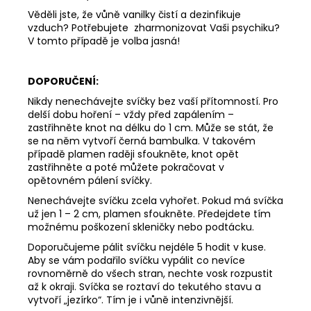
Věděli jste, že vůně vanilky
čistí a dezinfikuje
vzduch? Potřebujete
zharmonizovat Vaši psychiku?
V tomto případě je volba jasná!
DOPORUČENÍ:
Nikdy nenechávejte svíčky bez vaší přítomností. Pro
delší dobu hoření – vždy před zapálením –
zastřihněte knot na délku do 1 cm. Může se stát, že
se na něm vytvoří černá bambulka. V takovém
případě plamen raději sfoukněte, knot opět
zastřihněte a poté můžete pokračovat v
opětovném pálení svíčky.
Nenechávejte svíčku zcela vyhořet. Pokud má svíčka
už jen 1 – 2 cm, plamen sfoukněte. Předejdete tím
možnému poškození skleničky nebo podtácku.
Doporučujeme pálit svíčku nejdéle 5 hodit v kuse.
Aby se vám podařilo svíčku vypálit co nevíce
rovnoměrně do všech stran, nechte vosk rozpustit
až k okraji. Svíčka se roztaví do tekutého stavu a
vytvoří „jezírko“. Tím je i vůně intenzivnější.