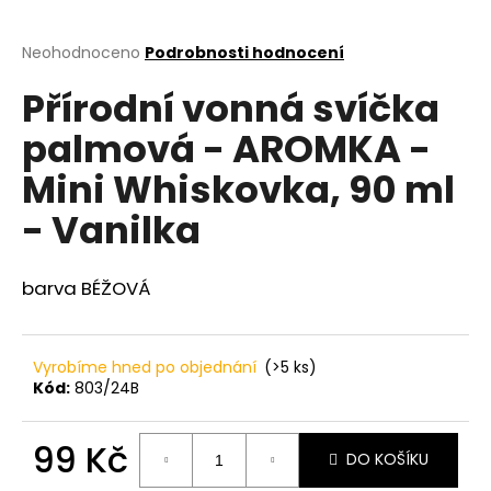
a
j
Průměrné
Neohodnoceno
Podrobnosti hodnocení
hodnocení
í
Přírodní vonná svíčka
produktu
t
je
palmová - AROMKA -
?
0,0
z
Mini Whiskovka, 90 ml
5
hvězdiček.
- Vanilka
HLEDAT
barva BÉŽOVÁ
D
Vyrobíme hned po objednání
(>5 ks)
o
Kód:
803/24B
p
o
r
99 Kč
DO KOŠÍKU
u
Měrná