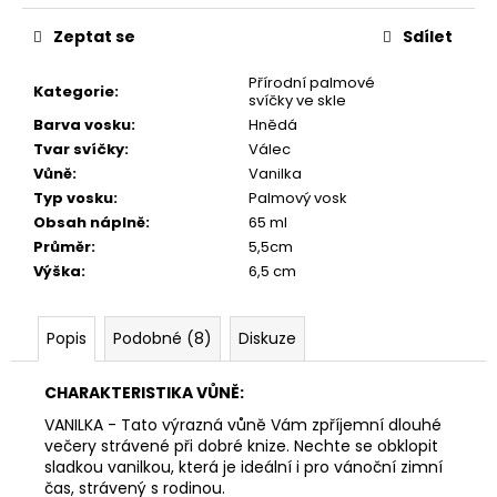
č
cena:
u
Zeptat se
Sdílet
j
e
Přírodní palmové
Kategorie
:
m
svíčky ve skle
e
Barva vosku
:
Hnědá
Tvar svíčky
:
Válec
Vůně
:
Vanilka
PŘÍRODNÍ
Typ vosku
:
Palmový vosk
VONNÁ
Obsah náplně
:
65 ml
SVÍČKA
SÓJOVÁ
Průměr
:
5,5cm
-
Výška
:
6,5 cm
AROMKA
-
RECYKLOVANÉ
Popis
Podobné (8)
Diskuze
SKLO,
250
ML
CHARAKTERISTIKA VŮNĚ:
-
LEVANDULE
VANILKA - Tato výrazná vůně Vám zpříjemní dlouhé
257
večery strávené při dobré knize. Nechte se obklopit
Kč
sladkou vanilkou, která je ideální i pro vánoční zimní
čas, strávený s rodinou.