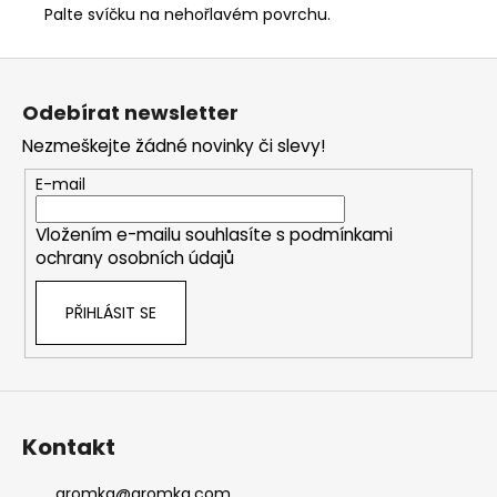
Palte svíčku na nehořlavém povrchu.
Z
á
Odebírat newsletter
p
Nezmeškejte žádné novinky či slevy!
a
t
E-mail
í
Vložením e-mailu souhlasíte s
podmínkami
ochrany osobních údajů
PŘIHLÁSIT SE
Kontakt
aromka
@
aromka.com