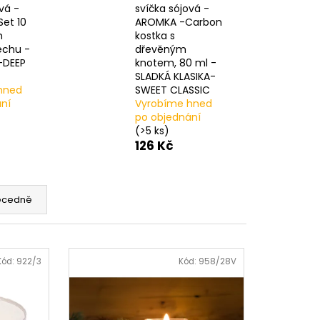
vá -
svíčka sójová -
et 10
AROMKA -Carbon
h
kostka s
echu -
dřevěným
E-DEEP
knotem, 80 ml -
SLADKÁ KLASIKA-
hned
SWEET CLASSIC
ní
Vyrobíme hned
po objednání
(>5 ks)
126 Kč
ecedně
Kód:
922/3
Kód:
958/28V