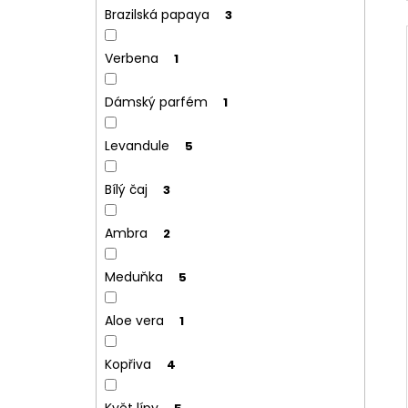
Brazilská papaya
3
Verbena
1
Dámský parfém
1
Levandule
5
Bílý čaj
3
Ambra
2
Meduňka
5
Aloe vera
1
Kopřiva
4
Květ lípy