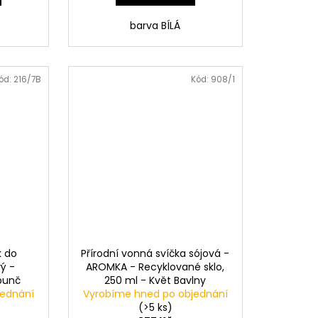
barva BÍLÁ
ód:
216/7B
Kód:
908/1
k do
Přírodní vonná svíčka sójová -
ý -
AROMKA - Recyklované sklo,
punč
250 ml - Květ Bavlny
jednání
Vyrobíme hned po objednání
(>5 ks)