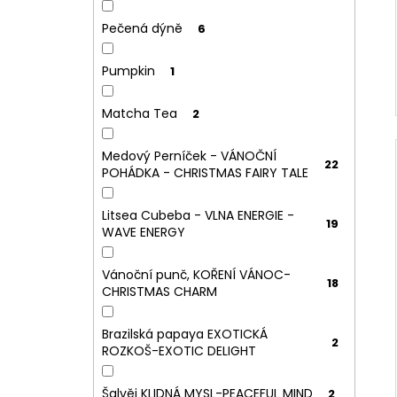
Pečená dýně
6
Pumpkin
1
Matcha Tea
2
Medový Perníček - VÁNOČNÍ
22
POHÁDKA - CHRISTMAS FAIRY TALE
Litsea Cubeba - VLNA ENERGIE -
19
WAVE ENERGY
Vánoční punč, KOŘENÍ VÁNOC-
18
CHRISTMAS CHARM
Brazilská papaya EXOTICKÁ
2
ROZKOŠ-EXOTIC DELIGHT
Šalvěj KLIDNÁ MYSL-PEACEFUL MIND
2