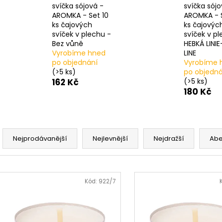
svíčka sójová -
svíčka sójo
AROMKA - Set 10
AROMKA - S
ks čajových
ks čajovýc
svíček v plechu -
svíček v pl
Bez vůně
HEBKÁ LINI
Vyrobíme hned
LINE
po objednání
Vyrobíme 
(>5 ks)
po objedná
162 Kč
(>5 ks)
180 Kč
Ř
a
Nejprodávanější
Nejlevnější
Nejdražší
Ab
z
e
V
n
ý
Kód:
922/7
í
p
p
i
r