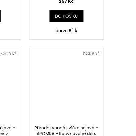
257 Kč
DO KOŠÍKU
barva BÍLÁ
Kód:
917/1
Kód:
913/1
sójová -
Přírodní vonná svíčka sójová -
ev v
AROMKA - Recyklované sklo,