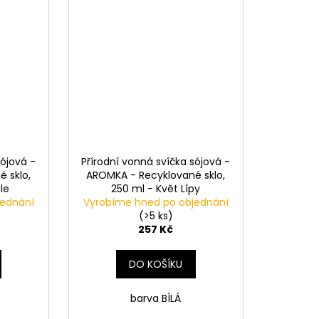
sójová -
Přírodní vonná svíčka sójová -
 sklo,
AROMKA - Recyklované sklo,
le
250 ml - Květ Lípy
jednání
Vyrobíme hned po objednání
(>5 ks)
257 Kč
DO KOŠÍKU
barva BÍLÁ