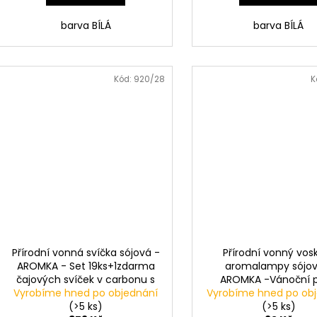
barva BÍLÁ
barva BÍLÁ
Kód:
920/28
K
Přírodní vonná svíčka sójová -
Přírodní vonný vos
AROMKA - Set 19ks+1zdarma
aromalampy sójov
čajových svíček v carbonu s
AROMKA -Vánoční 
dřevěným knotem - Bez vůně
Vyrobíme hned po objednání
Vyrobíme hned po ob
(>5 ks)
(>5 ks)