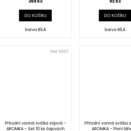
359 Kč
92 Kč
DO KOŠÍKU
DO KOŠÍKU
barva BÍLÁ
barva BÍLÁ
Kód:
922/1
Přírodní vonná svíčka sójová -
Přírodní vonná svíčka 
AROMKA - Set 10 ks čajových
AROMKA - Pivní láh