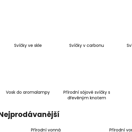
PŘÍRODNÍ VONNÁ SVÍČKA SÓJOVÁ -
PŘÍRODNÍ VONN
AROMKA - SET 10 KS ČAJOVÝCH
AROMKA - MINI 
SVÍČEK V PLECHU - HEBKÁ LINIE-DEEP
VANILKA
LINE
99 Kč
180 Kč
Svíčky ve skle
Svíčky v carbonu
Sv
Vosk do aromalampy
Přírodní sójové svíčky s
dřevěným knotem
Nejprodávanější
Přírodní vonná
Přírodní v