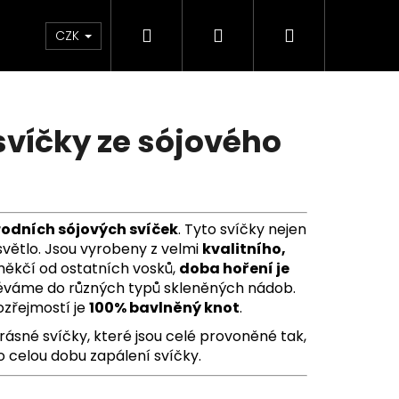
Hledat
Přihlášení
Nákupní
KONTAKTY
CZK
košík
svíčky ze sójového
rodních sójových svíček
. Tyto svíčky nejen
 světlo. Jsou vyrobeny z velmi
kvalitního,
 měkčí od ostatních vosků,
doba hoření je
éváme do různých typů skleněných nádob.
ozřejmostí je
100% bavlněný knot
.
rásné svíčky, které jsou celé provoněné tak,
 celou dobu zapálení svíčky.
Následující