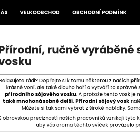
NÁS
VELKOOBCHOD
OBCHODNÍ PODMÍNKY
Co potřebujete najít?
Přírodní, ručně vyráběné 
vosku
HLEDAT
Relaxujete rádi? Dopřejte si k tomu některou z naších
pří
Doporučujeme
krásně voní, ale také dlouho hoří a vytváří to správné
přírodního sójového vosku
. A protože tento vosk je
také mnohonásobně delší
.
Přírodní sójový vosk
nal
Můžete si tak sami vybrat z široké nabídky. Sam
S obrovskou precizností naších pracovníků vznikají tyto k
aby vás aroma těchto svíček provázelo po