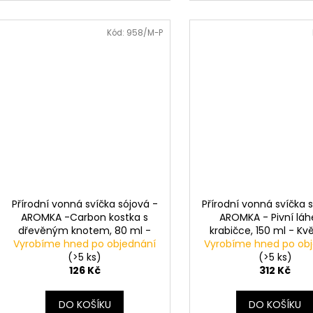
Kód:
958/M-P
Přírodní vonná svíčka sójová -
Přírodní vonná svíčka 
AROMKA -Carbon kostka s
AROMKA - Pivní láh
dřevěným knotem, 80 ml -
krabičce, 150 ml - Kvě
Vyrobíme hned po objednání
VÁNOČNÍ POHÁDKA -
Vyrobíme hned po ob
CHRISTMAS FAIRY TALE
(>5 ks)
(>5 ks)
126 Kč
312 Kč
DO KOŠÍKU
DO KOŠÍKU