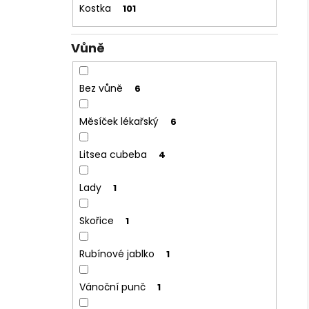
Kostka
101
Vůně
Bez vůně
6
Měsíček lékařský
6
Litsea cubeba
4
Lady
1
Skořice
1
Rubínové jablko
1
Vánoční punč
1