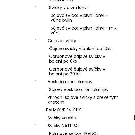
PŘÍRODNÍ VONNÁ SVÍČKA SÓJOVÁ -
l
AROMKA - SET 10 KS ČAJOVÝCH
Svíčky v pivní láhvi
SVÍČEK V PLECHU - BEZ VŮNĚ
Sójová svíčka v pivní láhvi -
162 Kč
vůně bylin
Sójová svíčka v pivní láhvi - mix
vůní
Čajové svíčky
Čajové svíčky v balení po 10ks
Carbonové čajové svíčky v
balení po 6ks
Carbonové čajové svíčky v
balení po 20 ks
Vosk do aromalampy
Sójový vosk do aromalampy
Přírodní sójové svíčky s dřevěným
knotem
PALMOVÉ SVÍČKY
Svíčky ve skle
Svíčky NATURAL
Palmové svíčky HRANOL