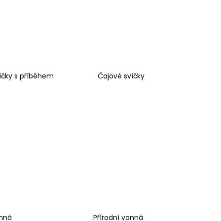
Á SVÍČKA PALMOVÁ -
WHISKOVKA, 90 ML -
íčky s příběhem
Čajové svíčky
onná
Přírodní vonná