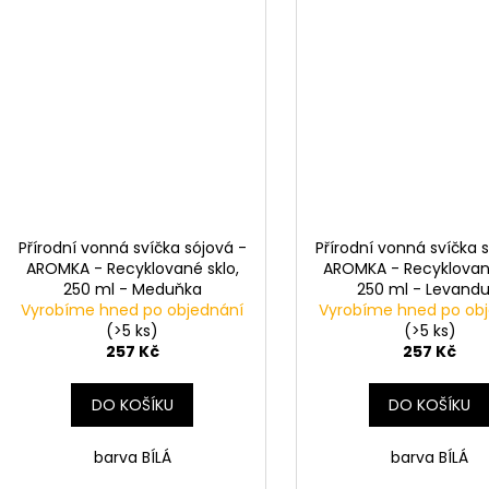
Přírodní vonná svíčka sójová -
Přírodní vonná svíčka 
AROMKA - Recyklované sklo,
AROMKA - Recyklované
250 ml - Meduňka
250 ml - Levandu
Vyrobíme hned po objednání
Vyrobíme hned po ob
(>5 ks)
(>5 ks)
257 Kč
257 Kč
DO KOŠÍKU
DO KOŠÍKU
barva BÍLÁ
barva BÍLÁ