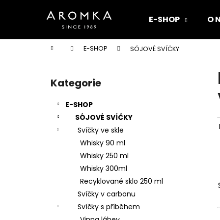
K
Přejít
na
o
E-SHOP
O 
obsah
Zpět
Zpět
š
do
do
í
Domů
E-SHOP
SÓJOVÉ SVÍČKY
k
obchodu
obchodu
P
o
Kategorie
Přeskočit
s
kategorie
t
E-SHOP
r
SÓJOVÉ SVÍČKY
a
Svíčky ve skle
n
Whisky 90 ml
n
Whisky 250 ml
í
Whisky 300ml
p
Recyklované sklo 250 ml
a
Svíčky v carbonu
n
Svíčky s příběhem
e
Vinna láhev