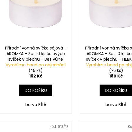
s
o
p
d
r
u
o
k
d
t
u
ů
k
Přírodní vonná svíčka sójová -
Přírodní vonná svíčka 
t
AROMKA - Set 10 ks čajových
AROMKA - Set 10 ks č
svíček v plechu - Bez vůně
svíček v plechu - HEBK
ů
Vyrobíme hned po objednání
Vyrobíme hned po ob
DEEP LINE
(>5 ks)
(>5 ks)
162 Kč
180 Kč
DO KOŠÍKU
DO KOŠÍKU
barva BÍLÁ
barva BÍLÁ
Kód:
913/18
Kó