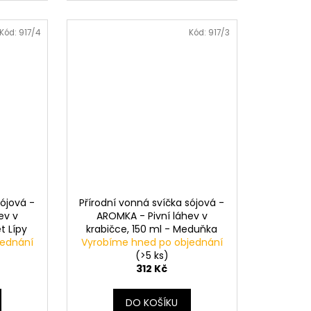
Kód:
917/4
Kód:
917/3
sójová -
Přírodní vonná svíčka sójová -
ev v
AROMKA - Pivní láhev v
t Lípy
krabičce, 150 ml - Meduňka
jednání
Vyrobíme hned po objednání
(>5 ks)
312 Kč
DO KOŠÍKU