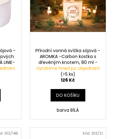
sójová -
Přírodní vonná svíčka sójová -
ajových
AROMKA -Carbon kostka s
Á LINIE-
dřevěným knotem, 80 ml -
jednání
Vyrobíme hned po objednání
SLADKÁ KLASIKA-SWEET
CLASSIC
(>5 ks)
126 Kč
DO KOŠÍKU
barva BÍLÁ
d:
913/14B
Kód:
913/21