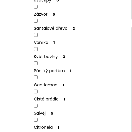
5
Zázvor
6
Santalové dřevo
2
Vanilka
1
Květ bavlny
3
Pánský parfém
1
Gentleman
1
Čisté prádlo
1
Šalvěj
5
Citronela
1