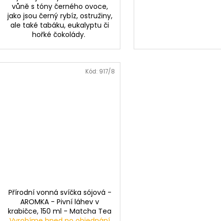
vůně s tóny černého ovoce,
jako jsou černý rybíz, ostružiny,
ale také tabáku, eukalyptu či
hořké čokolády.
Kód:
917/8
Přírodní vonná svíčka sójová -
AROMKA - Pivní láhev v
krabičce, 150 ml - Matcha Tea
Vyrobíme hned po objednání