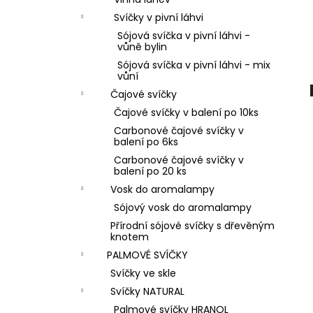
PŘÍRODNÍ VONNÁ SVÍČKA SÓJOVÁ -
l
AROMKA - SET 10 KS ČAJOVÝCH
Svíčky v pivní láhvi
SVÍČEK V PLECHU - BEZ VŮNĚ
Sójová svíčka v pivní láhvi -
162 Kč
vůně bylin
Sójová svíčka v pivní láhvi - mix
vůní
Čajové svíčky
Čajové svíčky v balení po 10ks
Carbonové čajové svíčky v
balení po 6ks
Carbonové čajové svíčky v
balení po 20 ks
Vosk do aromalampy
Sójový vosk do aromalampy
Přírodní sójové svíčky s dřevěným
knotem
PALMOVÉ SVÍČKY
Svíčky ve skle
Svíčky NATURAL
Palmové svíčky HRANOL