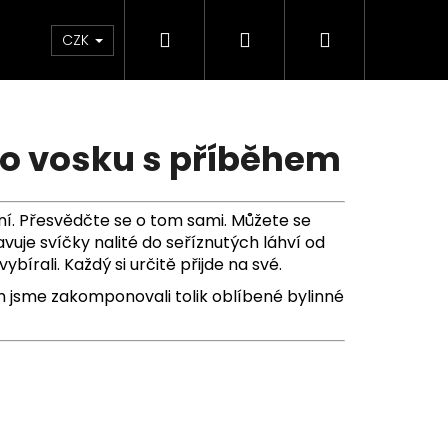
Hledat
Přihlášení
Nákupní
KONTAKTY
CZK
košík
ho vosku s příběhem
lní. Přesvědčte se o tom sami. Můžete se
uje svíčky nalité do seříznutých láhví od
írali. Každý si určitě přijde na své.
ch jsme zakomponovali tolik oblíbené bylinné
Následující