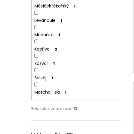
Měsíček lékařský
1
Levandule
1
Meduňka
1
Kopřiva
2
Zázvor
1
Šalvěj
1
Matcha Tea
1
Položek k zobrazení:
13