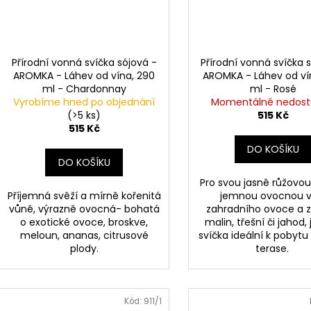
Přírodní vonná svíčka sójová -
Přírodní vonná svíčka 
AROMKA - Láhev od vína, 290
AROMKA - Láhev od ví
ml - Chardonnay
ml - Rosé
Vyrobíme hned po objednání
Momentálně nedos
(>5 ks)
515 Kč
515 Kč
DO KOŠÍKU
DO KOŠÍKU
Pro svou jasně růžovou
Příjemná svěží a mírně kořenitá
jemnou ovocnou v
vůně, výrazně ovocná- bohatá
zahradního ovoce a z
o exotické ovoce, broskve,
malin, třešní či jahod,
meloun, ananas, citrusové
svíčka ideální k pobytu 
plody.
terase.
Kód:
911/1