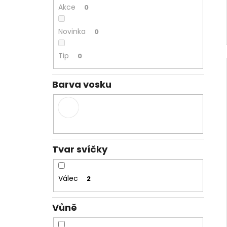
Akce
0
Novinka
0
Tip
0
Barva vosku
Tvar svíčky
Válec
2
Vůně