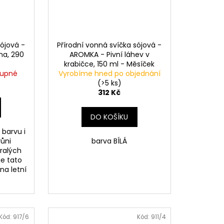
sójová -
Přírodní vonná svíčka sójová -
na, 290
AROMKA - Pivní láhev v
krabičce, 150 ml - Měsíček
tupné
Vyrobíme hned po objednání
Lékařský
(>5 ks)
312 Kč
DO KOŠÍKU
 barvu i
ůni
barva BÍLÁ
ralých
 je tato
na letní
Kód:
917/6
Kód:
911/4