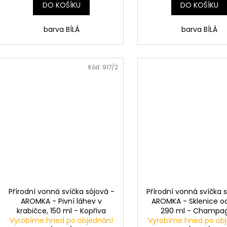
DO KOŠÍKU
DO KOŠÍKU
barva BÍLÁ
barva BÍLÁ
Kód:
917/2
Přírodní vonná svíčka sójová -
Přírodní vonná svíčka 
AROMKA - Pivní láhev v
AROMKA - Sklenice od
krabičce, 150 ml - Kopřiva
290 ml - Champa
Vyrobíme hned po objednání
Vyrobíme hned po ob