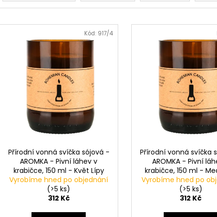
z
e
V
n
ý
Kód:
917/4
í
p
p
i
r
s
o
p
d
r
u
o
k
d
t
u
ů
k
Přírodní vonná svíčka sójová -
Přírodní vonná svíčka 
t
AROMKA - Pivní láhev v
AROMKA - Pivní láh
krabičce, 150 ml - Květ Lípy
krabičce, 150 ml - M
ů
Vyrobíme hned po objednání
Vyrobíme hned po ob
(>5 ks)
(>5 ks)
312 Kč
312 Kč