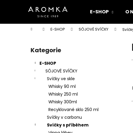
K
Přejít
na
o
E-SHOP
O 
obsah
Zpět
Zpět
š
do
do
í
Domů
E-SHOP
SÓJOVÉ SVÍČKY
Svíčk
k
obchodu
obchodu
P
o
Kategorie
Přeskočit
s
kategorie
t
E-SHOP
r
SÓJOVÉ SVÍČKY
a
Svíčky ve skle
n
Whisky 90 ml
n
Whisky 250 ml
í
Whisky 300ml
p
Recyklované sklo 250 ml
a
Svíčky v carbonu
n
Svíčky s příběhem
e
Vinna láhev