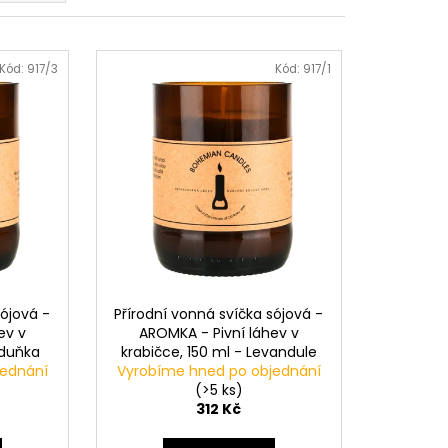
Kód:
917/3
Kód:
917/1
sójová -
Přírodní vonná svíčka sójová -
ev v
AROMKA - Pivní láhev v
eduňka
krabičce, 150 ml - Levandule
jednání
Vyrobíme hned po objednání
(>5 ks)
312 Kč