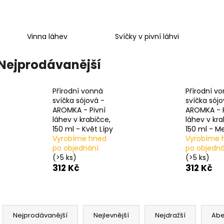
PŘÍRODNÍ VONNÁ SVÍČKA SÓJOVÁ -
PŘÍRODNÍ VONN
AROMKA - SET 10 KS ČAJOVÝCH
AROMKA - MINI 
SVÍČEK V PLECHU - HEBKÁ LINIE-DEEP
VANILKA
LINE
99 Kč
Vinna láhev
Svíčky v pivní láhvi
180 Kč
Nejprodávanější
Přírodní vonná
Přírodní v
svíčka sójová -
svíčka sójo
AROMKA - Pivní
AROMKA - P
láhev v krabičce,
láhev v kra
150 ml - Květ Lípy
150 ml - M
Vyrobíme hned
Vyrobíme 
po objednání
po objedná
(>5 ks)
(>5 ks)
312 Kč
312 Kč
Ř
a
Nejprodávanější
Nejlevnější
Nejdražší
Ab