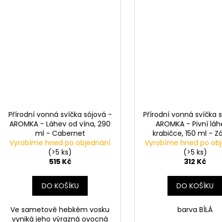
Přírodní vonná svíčka sójová -
Přírodní vonná svíčka 
AROMKA - Láhev od vína, 290
AROMKA - Pivní láh
ml - Cabernet
krabičce, 150 ml - Z
Vyrobíme hned po objednání
Vyrobíme hned po ob
(>5 ks)
(>5 ks)
515 Kč
312 Kč
DO KOŠÍKU
DO KOŠÍKU
Ve sametově hebkém vosku
barva BÍLÁ
vyniká jeho výrazná ovocná