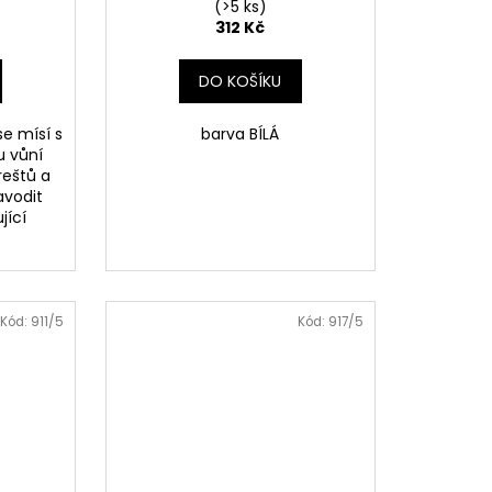
(>5 ks)
312 Kč
DO KOŠÍKU
e mísí s
barva BÍLÁ
u vůní
reštů a
avodit
jící
Kód:
911/5
Kód:
917/5