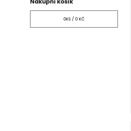
Nákupní košík
0
KS /
0 KČ