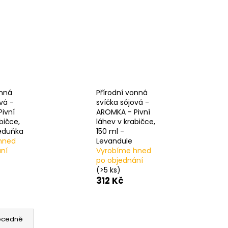
Á SVÍČKA PALMOVÁ -
WHISKOVKA, 90 ML -
onná
Přírodní vonná
vá -
svíčka sójová -
ivní
AROMKA - Pivní
bičce,
láhev v krabičce,
eduňka
150 ml -
hned
Levandule
ní
Vyrobíme hned
po objednání
(>5 ks)
312 Kč
ecedně