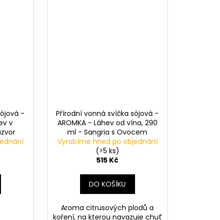
sójová -
Přírodní vonná svíčka sójová -
ev v
AROMKA - Láhev od vína, 290
ázvor
ml - Sangria s Ovocem
jednání
Vyrobíme hned po objednání
(>5 ks)
515 Kč
DO KOŠÍKU
Aroma citrusových plodů a
koření, na kterou navazuje chuť