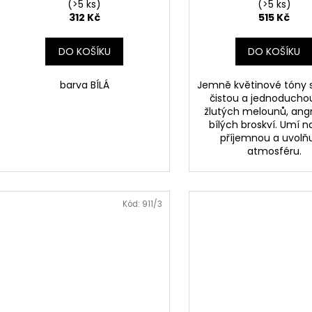
(>5 ks)
(>5 ks)
312 Kč
515 Kč
DO KOŠÍKU
DO KOŠÍKU
barva BÍLÁ
Jemně květinové tóny s
čistou a jednoducho
žlutých melounů, ang
bílých broskví. Umí n
příjemnou a uvolňu
atmosféru.
Kód:
911/3