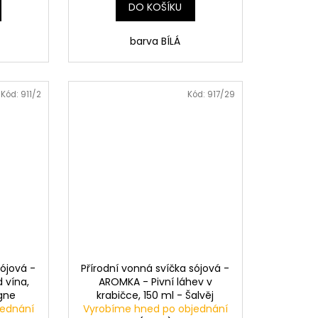
DO KOŠÍKU
barva BÍLÁ
Kód:
911/2
Kód:
917/29
sójová -
Přírodní vonná svíčka sójová -
 vína,
AROMKA - Pivní láhev v
gne
krabičce, 150 ml - Šalvěj
jednání
Vyrobíme hned po objednání