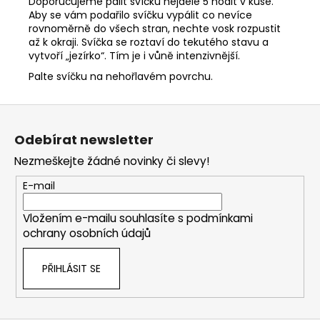
Doporučujeme pálit svíčku nejdéle 5 hodit v kuse.
Aby se vám podařilo svíčku vypálit co nevíce
rovnoměrně do všech stran, nechte vosk rozpustit
až k okraji. Svíčka se roztaví do tekutého stavu a
vytvoří „jezírko“. Tím je i vůně intenzivnější.
Palte svíčku na nehořlavém povrchu.
Z
á
Odebírat newsletter
p
Nezmeškejte žádné novinky či slevy!
a
t
E-mail
í
Vložením e-mailu souhlasíte s
podmínkami
ochrany osobních údajů
PŘIHLÁSIT SE