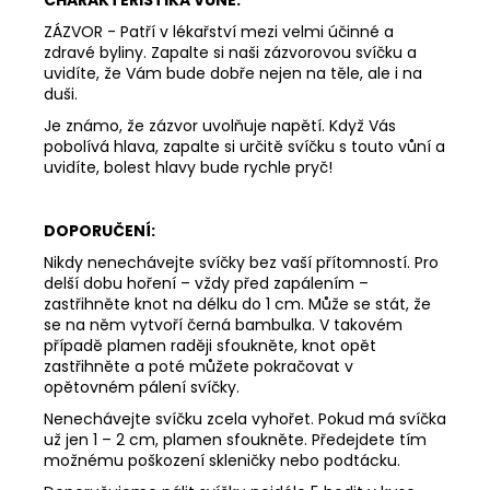
312
Kč
ZÁZVOR - Patří v lékařství mezi velmi účinné a
zdravé byliny. Zapalte si naši zázvorovou svíčku a
uvidíte, že Vám bude dobře nejen na těle, ale i na
duši.
Je známo, že zázvor uvolňuje napětí. Když Vás
pobolívá hlava, zapalte si určitě svíčku s touto vůní a
uvidíte, bolest hlavy bude rychle pryč!
DOPORUČENÍ:
Nikdy nenechávejte svíčky bez vaší přítomností. Pro
delší dobu hoření – vždy před zapálením –
zastřihněte knot na délku do 1 cm. Může se stát, že
se na něm vytvoří černá bambulka. V takovém
případě plamen raději sfoukněte, knot opět
zastřihněte a poté můžete pokračovat v
opětovném pálení svíčky.
Nenechávejte svíčku zcela vyhořet. Pokud má svíčka
už jen 1 – 2 cm, plamen sfoukněte. Předejdete tím
možnému poškození skleničky nebo podtácku.