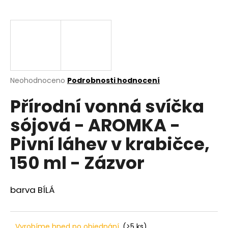
a
j
í
t
?
Průměrné
Neohodnoceno
Podrobnosti hodnocení
hodnocení
Přírodní vonná svíčka
produktu
je
HLEDAT
sójová - AROMKA -
0,0
z
Pivní láhev v krabičce,
5
hvězdiček.
150 ml - Zázvor
D
o
p
barva BÍLÁ
o
r
u
Vyrobíme hned po objednání
(>5 ks)