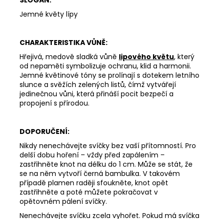
Jemné květy lípy
CHARAKTERISTIKA VŮNĚ:
Hřejivá, medově sladká vůně
lipového květu
, který
od nepaměti symbolizuje ochranu, klid a harmonii.
Jemné květinové tóny se prolínají s dotekem letního
slunce a svěžích zelených listů, čímž vytvářejí
jedinečnou vůni, která přináší pocit bezpečí a
propojení s přírodou.
DOPORUČENÍ:
Nikdy nenechávejte svíčky bez vaší přítomností. Pro
delší dobu hoření – vždy před zapálením –
zastřihněte knot na délku do 1 cm. Může se stát, že
se na něm vytvoří černá bambulka. V takovém
případě plamen raději sfoukněte, knot opět
zastřihněte a poté můžete pokračovat v
opětovném pálení svíčky.
Nenechávejte svíčku zcela vyhořet. Pokud má svíčka