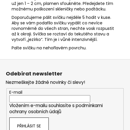
už jen 1 – 2 cm, plamen sfoukněte. Předejdete tím
možnému poškození skleničky nebo podtácku.
Doporučujeme pálit svíčku nejdéle 5 hodit v kuse.
Aby se vám podařilo svíčku vypálit co nevíce
rovnoměrně do všech stran, nechte vosk rozpustit
až k okraji. Svíčka se roztaví do tekutého stavu a
vytvoří „jezírko“. Tím je i vůně intenzivnější.
Palte svíčku na nehořlavém povrchu.
Z
á
Odebírat newsletter
p
Nezmeškejte žádné novinky či slevy!
a
t
E-mail
í
Vložením e-mailu souhlasíte s
podmínkami
ochrany osobních údajů
PŘIHLÁSIT SE