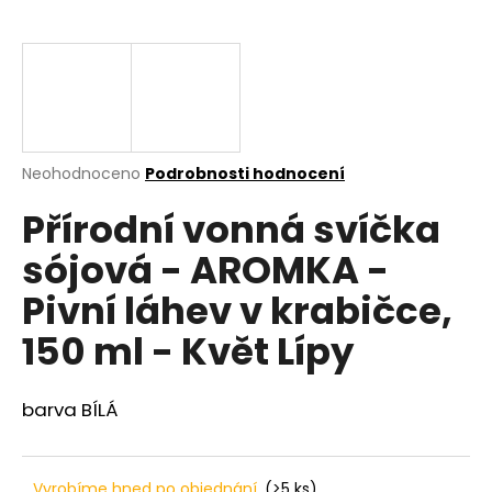
a
j
í
t
?
Průměrné
Neohodnoceno
Podrobnosti hodnocení
hodnocení
Přírodní vonná svíčka
produktu
je
HLEDAT
sójová - AROMKA -
0,0
z
Pivní láhev v krabičce,
5
hvězdiček.
150 ml - Květ Lípy
D
o
p
barva BÍLÁ
o
r
u
Vyrobíme hned po objednání
(>5 ks)