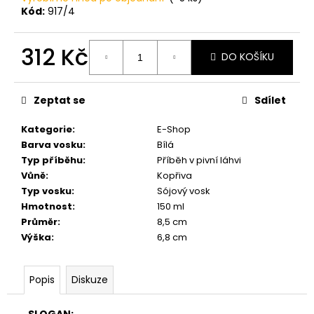
č
Kód:
917/4
u
j
e
312 Kč
DO KOŠÍKU
m
Měrná
e
cena:
Zeptat se
Sdílet
PŘÍRODNÍ
Kategorie
:
E-Shop
VONNÁ
SVÍČKA
Barva vosku
:
Bílá
PALMOVÁ
Typ příběhu
:
Příběh v pivní láhvi
-
Vůně
:
Kopřiva
AROMKA
-
Typ vosku
:
Sójový vosk
MINI
Hmotnost
:
150 ml
WHISKOVKA,
Průměr
:
8,5 cm
90
Výška
:
6,8 cm
ML
-
VANILKA
Popis
Diskuze
99
Kč
SLOGAN: