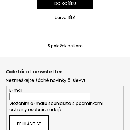
DO KOŠÍKU
barva BÍLÁ
8
položek celkem
O
v
Z
l
á
á
Odebírat newsletter
d
p
a
Nezmeškejte žádné novinky či slevy!
a
c
t
E-mail
í
í
p
Vložením e-mailu souhlasíte s
podmínkami
r
ochrany osobních údajů
v
k
PŘIHLÁSIT SE
y