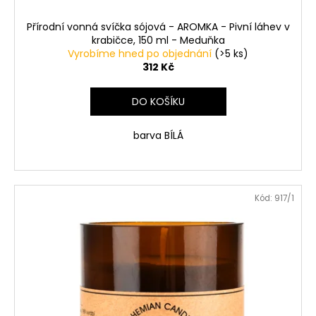
Přírodní vonná svíčka sójová - AROMKA - Pivní láhev v
krabičce, 150 ml - Meduňka
Vyrobíme hned po objednání
(>5 ks)
312 Kč
DO KOŠÍKU
barva BÍLÁ
Kód:
917/1