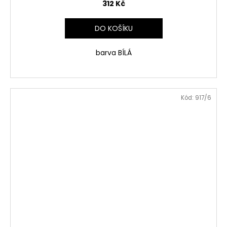
312 Kč
DO KOŠÍKU
barva BÍLÁ
Kód:
917/6