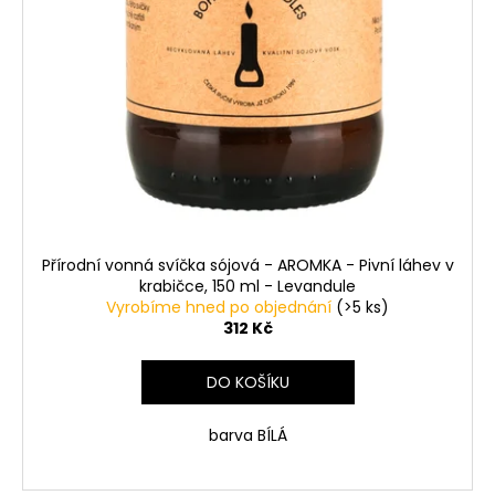
Přírodní vonná svíčka sójová - AROMKA - Pivní láhev v
krabičce, 150 ml - Levandule
Vyrobíme hned po objednání
(>5 ks)
312 Kč
DO KOŠÍKU
barva BÍLÁ