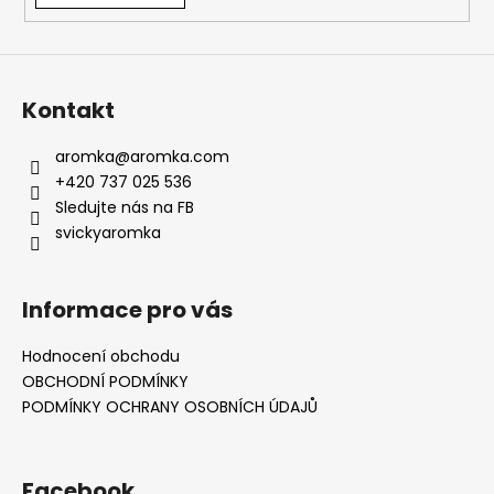
v
ý
p
i
s
Kontakt
u
aromka
@
aromka.com
+420 737 025 536
Sledujte nás na FB
svickyaromka
Informace pro vás
Hodnocení obchodu
OBCHODNÍ PODMÍNKY
PODMÍNKY OCHRANY OSOBNÍCH ÚDAJŮ
Facebook