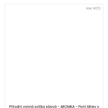
Kód:
917/2
Přírodní vonná svíčka sójová - AROMKA - Pivní láhev v