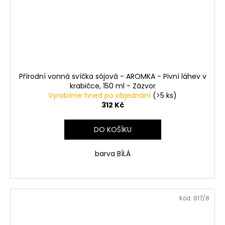
Přírodní vonná svíčka sójová - AROMKA - Pivní láhev v
krabičce, 150 ml - Zázvor
Vyrobíme hned po objednání
(>5 ks)
312 Kč
DO KOŠÍKU
barva BÍLÁ
Kód:
917/8