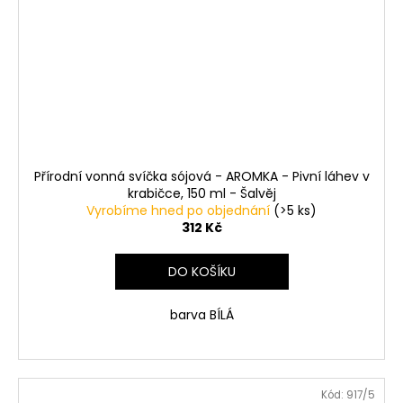
Přírodní vonná svíčka sójová - AROMKA - Pivní láhev v
krabičce, 150 ml - Šalvěj
Vyrobíme hned po objednání
(>5 ks)
312 Kč
DO KOŠÍKU
barva BÍLÁ
Kód:
917/5