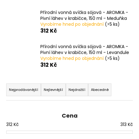
a
Přírodní vonná svíčka sójová - AROMKA -
j
Pivní láhev v krabičce, 150 ml - Meduňka
í
Vyrobíme hned po objednání
(>5 ks)
t
312 Kč
?
Přírodní vonná svíčka sójová - AROMKA -
Pivní láhev v krabičce, 150 ml - Levandule
Vyrobíme hned po objednání
(>5 ks)
312 Kč
HLEDAT
Ř
a
Nejprodávanější
Nejlevnější
Nejdražší
Abecedně
z
D
o
e
p
n
Cena
o
í
312
Kč
313
Kč
r
p
u