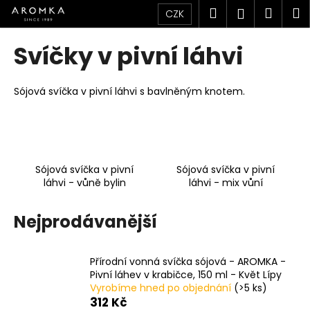
K
Přejít
Hledat
Náku
M
Přihlášen
CZK
na
o
obsah
Zpět
Zpět
košík
š
Svíčky v pivní láhvi
í
C
k
o
Sójová svíčka v pivní láhvi s bavlněným knotem.
p
o
t
ř
Sójová svíčka v pivní
Sójová svíčka v pivní
e
láhvi - vůně bylin
láhvi - mix vůní
b
u
Nejprodávanější
j
e
Přírodní vonná svíčka sójová - AROMKA -
t
Pivní láhev v krabičce, 150 ml - Květ Lípy
e
Vyrobíme hned po objednání
(>5 ks)
312 Kč
n