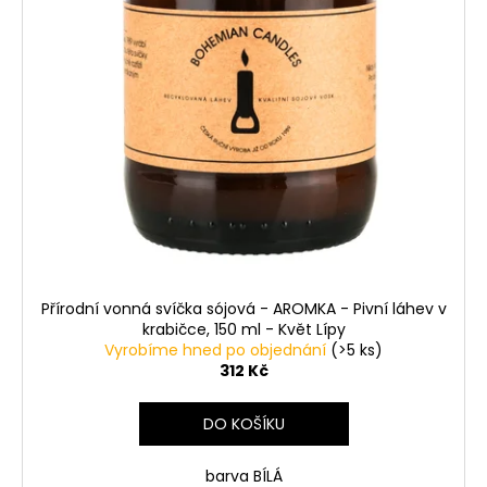
r
o
d
u
k
t
ů
Přírodní vonná svíčka sójová - AROMKA - Pivní láhev v
krabičce, 150 ml - Květ Lípy
Vyrobíme hned po objednání
(>5 ks)
312 Kč
DO KOŠÍKU
barva BÍLÁ