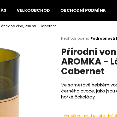
NÁS
VELKOOBCHOD
OBCHODNÍ PODMÍNKY
 Láhev od vína, 290 ml - Cabernet
Co potřebujete najít?
Průměrné
Neohodnoceno
Podrobnosti
hodnocení
Přírodní von
produktu
HLEDAT
je
AROMKA - Lá
0,0
z
Cabernet
5
Doporučujeme
hvězdiček.
Ve sametově hebkém vosk
černého ovoce, jako jsou č
hořké čokolády.
Vyrobíme hned po objednán