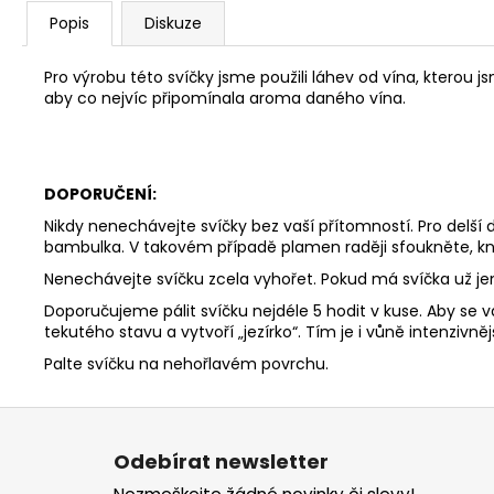
Popis
Diskuze
Pro výrobu této svíčky jsme použili láhev od vína, kterou 
aby co nejvíc připomínala aroma daného vína.
DOPORUČENÍ:
Nikdy nenechávejte svíčky bez vaší přítomností. Pro delší
bambulka. V takovém případě plamen raději sfoukněte, kn
Nenechávejte svíčku zcela vyhořet. Pokud má svíčka už j
Doporučujeme pálit svíčku nejdéle 5 hodit v kuse. Aby se v
tekutého stavu a vytvoří „jezírko“. Tím je i vůně intenzivnějš
Palte svíčku na nehořlavém povrchu.
Z
á
Odebírat newsletter
p