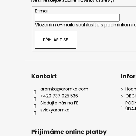
Nezmeškejte žádné novinky či slevy!
a
t
E-mail
í
Vložením e-mailu souhlasíte s
podmínkami o
PŘIHLÁSIT SE
Kontakt
Info
aromka
@
aromka.com
Hodn
+420 737 025 536
OBC
Sledujte nás na FB
PODM
ÚDAJ
svickyaromka
Přijímáme online platby