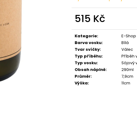
PŘÍRODNÍ VONNÁ SVÍČKA SÓJOVÁ -
PŘÍRODNÍ VONN
AROMKA - SET 10 KS ČAJOVÝCH
AROMKA - MINI 
SVÍČEK V PLECHU - HEBKÁ LINIE-DEEP
VANILKA
515 Kč
LINE
99 Kč
180 Kč
Měrná
cena:
Kategorie
:
E-Shop
Barva vosku
:
Bílá
Tvar svíčky
:
Válec
Typ příběhu
:
Příběh v
Typ vosku
:
Sójový 
Obsah náplně
:
290ml
Průměr
:
7,9cm
Výška
:
11cm