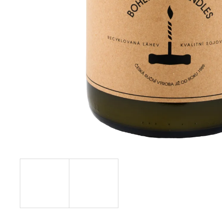
PŘÍRODNÍ VONNÁ SVÍČKA SÓJOVÁ -
AROMKA - SET 10 KS ČAJOVÝCH
SVÍČEK V PLECHU - BEZ VŮNĚ
162 Kč