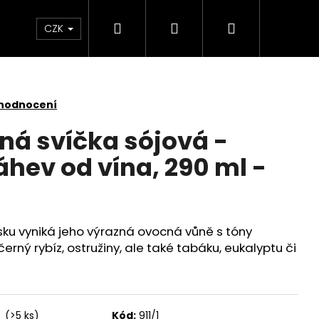
Hledat
Přihlášení
Nákupní
KONTAKTY
CZK
košík
 hodnocení
ná svíčka sójová -
hev od vína, 290 ml -
u vyniká jeho výrazná ovocná vůně s tóny
erný rybíz, ostružiny, ale také tabáku, eukalyptu či
Následující
í
(>5 ks)
Kód:
911/1