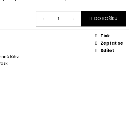
Á SVÍČKA PALMOVÁ -
WHISKOVKA, 90 ML -
DO KOŠÍKU
Tisk
Zeptat se
Sdílet
inné láhvi
vosk