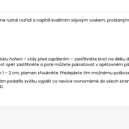
jsme ručně rozřízli a naplnili kvalitním sójovým voskem, protka
 dobu hoření – vždy před zapálením – zastřihněte knot na délku d
ot opět zastřihněte a poté můžete pokračovat v opětovném pál
en 1 – 2 cm, plamen sfoukněte. Předejdete tím možnému poškoze
ám podařilo svíčku vypálit co nevíce rovnoměrně do všech stran, 
í.