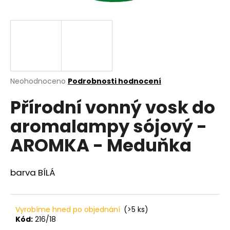
a
j
í
t
?
Průměrné
Neohodnoceno
Podrobnosti hodnocení
hodnocení
Přírodní vonný vosk do
produktu
je
HLEDAT
aromalampy sójový -
0,0
z
AROMKA - Meduňka
5
hvězdiček.
D
barva BÍLÁ
o
p
o
r
Vyrobíme hned po objednání
(>5 ks)
u
Kód:
216/18