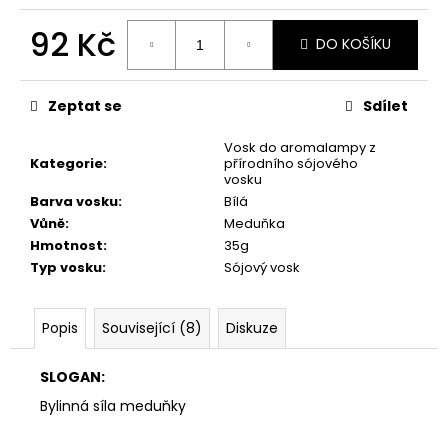
č
u
92 Kč
j
DO KOŠÍKU
e
Měrná
m
cena:
Zeptat se
Sdílet
e
Vosk do aromalampy z
Kategorie
:
přírodního sójového
PŘÍRODNÍ
vosku
VONNÁ
Barva vosku
:
Bílá
SVÍČKA
SÓJOVÁ
Vůně
:
Meduňka
-
Hmotnost
:
35g
AROMKA
Typ vosku
:
Sójový vosk
-
RECYKLOVANÉ
SKLO,
250
Popis
Související (8)
Diskuze
ML
-
MEDUŇKA
SLOGAN:
257
Bylinná síla meduňky
Kč