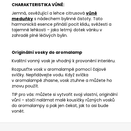
CHARAKTERISTIKA VŮNĚ:
Jemná, osvěžující a lehce citrusová
vůně
meduňky
s nádechem bylinné čistoty. Tato
harmonická esence přináší pocit klidu, svěžesti a
tajemné lehkosti – jako letmý dotek vánku v
zahradě plné léčivých bylin.
Originální vosky do aromalamp
Kvalitní vonný vosk je vhodný k provonění interiéru.
Rozpusťte vosk v aromalampě pomocí čajové
svíčky. Nepřidávejte vodu. Když svíčka
v aromalampě zhasne, vosk ztuhne a můžete ho
znovu použít.
TIP pro vás: můžete si vytvořit svoji vlastní, originální
vůní – stačí nalámat malé kousíčky různých vosků
do aromalampy a pak jen čekat, jak to asi bude
vonět.
Z