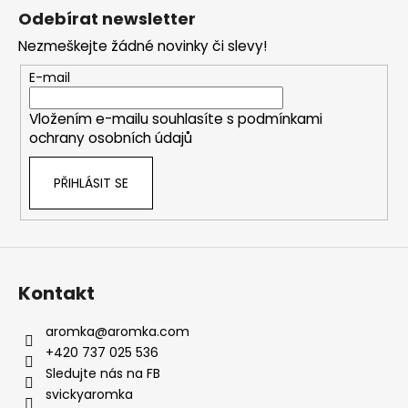
á
Odebírat newsletter
p
Nezmeškejte žádné novinky či slevy!
a
t
E-mail
í
Vložením e-mailu souhlasíte s
podmínkami
ochrany osobních údajů
PŘIHLÁSIT SE
Kontakt
aromka
@
aromka.com
+420 737 025 536
Sledujte nás na FB
svickyaromka