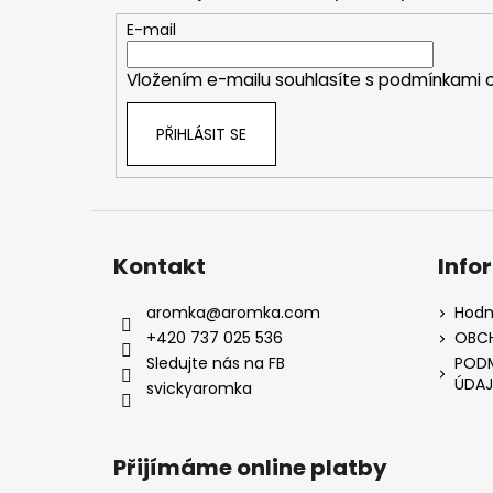
a
t
E-mail
í
Vložením e-mailu souhlasíte s
podmínkami o
PŘIHLÁSIT SE
Kontakt
Info
aromka
@
aromka.com
Hodn
+420 737 025 536
OBC
Sledujte nás na FB
PODM
ÚDAJ
svickyaromka
Přijímáme online platby