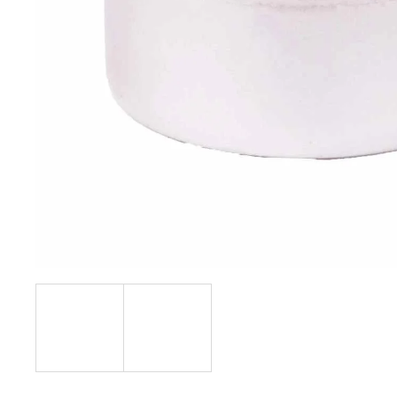
PŘÍRODNÍ VONNÁ SVÍČKA SÓJOVÁ -
AROMKA - SET 10 KS ČAJOVÝCH
SVÍČEK V PLECHU - BEZ VŮNĚ
162 Kč