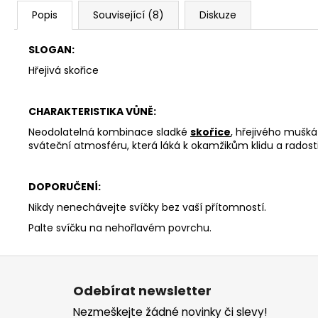
Popis
Související (8)
Diskuze
SLOGAN:
Hřejivá skořice
CHARAKTERISTIKA VŮNĚ:
Neodolatelná kombinace sladké
skořice
, hřejivého mušká
sváteční atmosféru, která láká k okamžikům klidu a radost
DOPORUČENÍ:
Nikdy nenechávejte svíčky bez vaší přítomností.
Palte svíčku na nehořlavém povrchu.
Z
á
Odebírat newsletter
p
Nezmeškejte žádné novinky či slevy!