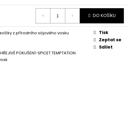
Á SVÍČKA PALMOVÁ -
WHISKOVKA, 90 ML -
DO KOŠÍKU
Tisk
svíčky z přírodního sójového vosku
Zeptat se
Sdílet
 HŘEJIVÉ POKUŠENÍ-SPICET TEMPTATION
vosk