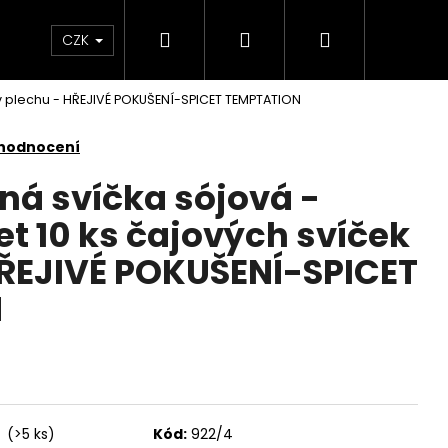
Hledat
Přihlášení
Nákupní
KONTAKTY
CZK
 v plechu - HŘEJIVÉ POKUŠENÍ-SPICET TEMPTATION
košík
 hodnocení
ná svíčka sójová -
t 10 ks čajových svíček
HŘEJIVÉ POKUŠENÍ-SPICET
N
Následující
í
(>5 ks)
Kód:
922/4