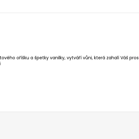
tového oříšku a špetky vanilky, vytváří vůni, která zahalí Váš pr
i