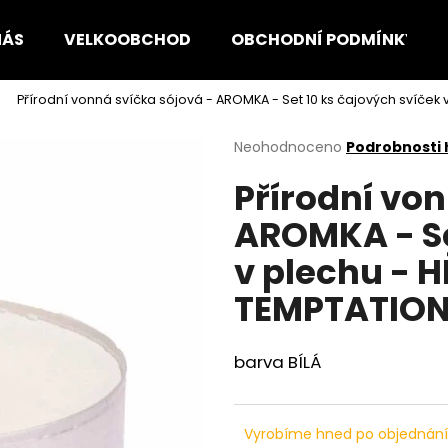
NÁS
VELKOOBCHOD
OBCHODNÍ PODMÍNKY
Přírodní vonná svíčka sójová - AROMKA - Set 10 ks čajových svíček
Co potřebujete najít?
Průměrné
Neohodnoceno
Podrobnosti
hodnocení
Přírodní von
produktu
HLEDAT
je
AROMKA - Se
0,0
z
v plechu - 
5
Doporučujeme
hvězdiček.
TEMPTATIO
barva BÍLÁ
Vyrobíme hned po objednán