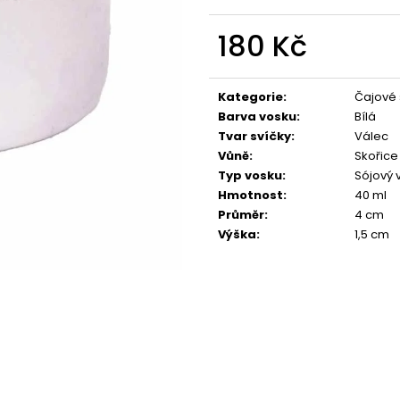
PŘÍRODNÍ VONNÁ SVÍČKA SÓJOVÁ -
PŘÍRODNÍ VONN
AROMKA - SET 10 KS ČAJOVÝCH
AROMKA - MINI 
SVÍČEK V PLECHU - HEBKÁ LINIE-DEEP
VANILKA
180 Kč
LINE
99 Kč
Měrná
180 Kč
cena:
Kategorie
:
Čajové 
Barva vosku
:
Bílá
Tvar svíčky
:
Válec
Vůně
:
Skořice
Typ vosku
:
Sójový 
Hmotnost
:
40 ml
Průměr
:
4 cm
Výška
:
1,5 cm