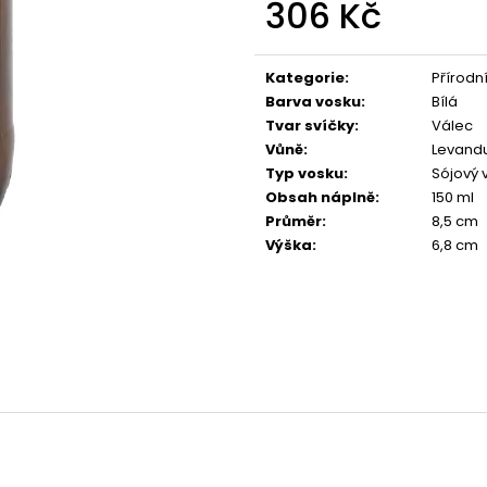
306 Kč
PŘÍRODNÍ VONNÁ SVÍČKA SÓJOVÁ -
PŘÍRODNÍ VONN
AROMKA - SET 10 KS ČAJOVÝCH
AROMKA - MINI 
SVÍČEK V PLECHU - HEBKÁ LINIE-DEEP
VANILKA
Měrná
LINE
cena:
99 Kč
Kategorie
:
Přírodní
180 Kč
Barva vosku
:
Bílá
Tvar svíčky
:
Válec
Vůně
:
Levand
Typ vosku
:
Sójový 
Obsah náplně
:
150 ml
Průměr
:
8,5 cm
Výška
:
6,8 cm