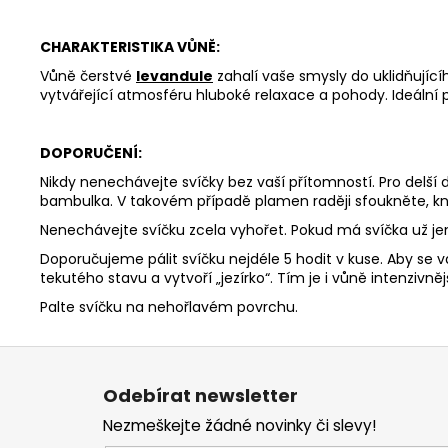
CHARAKTERISTIKA VŮNĚ:
Vůně čerstvé
levandule
zahalí vaše smysly do uklidňujíc
vytvářející atmosféru hluboké relaxace a pohody. Ideální 
DOPORUČENÍ:
Nikdy nenechávejte svíčky bez vaší přítomností. Pro delší
bambulka. V takovém případě plamen raději sfoukněte, kn
Nenechávejte svíčku zcela vyhořet. Pokud má svíčka už j
Doporučujeme pálit svíčku nejdéle 5 hodit v kuse. Aby se v
tekutého stavu a vytvoří „jezírko“. Tím je i vůně intenzivnějš
Palte svíčku na nehořlavém povrchu.
Z
á
Odebírat newsletter
p
Nezmeškejte žádné novinky či slevy!
a