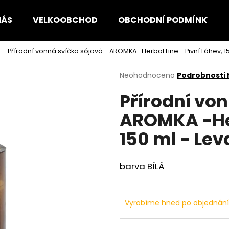
NÁS
VELKOOBCHOD
OBCHODNÍ PODMÍNKY
Přírodní vonná svíčka sójová - AROMKA -Herbal Line - Pivní Láhev, 1
Co potřebujete najít?
Průměrné
Neohodnoceno
Podrobnosti
hodnocení
Přírodní von
produktu
HLEDAT
je
AROMKA -Her
0,0
z
150 ml - Le
5
Doporučujeme
hvězdiček.
barva BÍLÁ
Vyrobíme hned po objednán