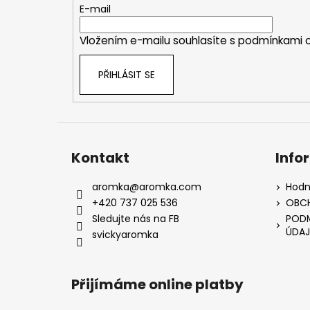
t
E-mail
í
Vložením e-mailu souhlasíte s
podmínkami o
PŘIHLÁSIT SE
Kontakt
Info
aromka
@
aromka.com
Hodn
+420 737 025 536
OBC
Sledujte nás na FB
PODM
ÚDAJ
svickyaromka
Přijímáme online platby