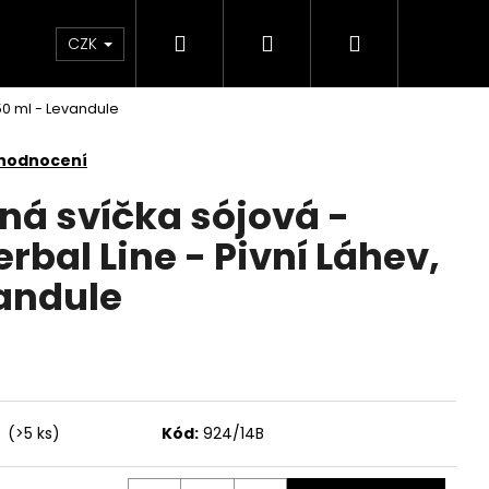
Hledat
Přihlášení
Nákupní
KONTAKTY
CZK
50 ml - Levandule
košík
 hodnocení
ná svíčka sójová -
bal Line - Pivní Láhev,
vandule
í
(>5 ks)
Kód:
924/14B
Následující