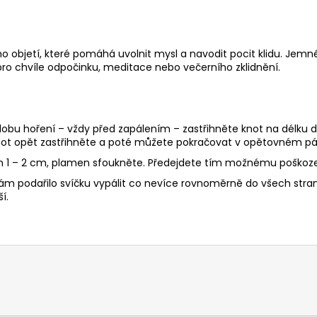
ího objetí, které pomáhá uvolnit mysl a navodit pocit klidu. Je
pro chvíle odpočinku, meditace nebo večerního zklidnění.
 dobu hoření – vždy před zapálením – zastřihněte knot na délku d
ot opět zastřihněte a poté můžete pokračovat v opětovném pál
en 1 – 2 cm, plamen sfoukněte. Předejdete tím možnému poškoze
ám podařilo svíčku vypálit co nevíce rovnoměrně do všech stran, 
í.