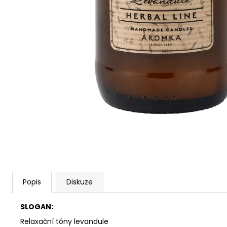
PŘÍRODNÍ VONNÁ SVÍČKA SÓJOVÁ -
AROMKA - SET 10 KS ČAJOVÝCH
SVÍČEK V PLECHU - BEZ VŮNĚ
162 Kč
Popis
Diskuze
SLOGAN:
Relaxační tóny levandule