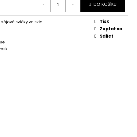
Á SVÍČKA PALMOVÁ -
DO KOŠÍKU
WHISKOVKA, 90 ML -
Tisk
 sójové svíčky ve skle
Zeptat se
Sdílet
ule
vosk