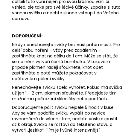
312
oblíbili tuto vůni nejen pro svou krásnou vůni či
Kč
vzhled, ale také pro své léčivé účinky. Zapalte si tuto
vonnou svíčku a nechte slunce vstoupit do Vašeho
domova.
DOPORUČENÍ:
Nikdy nenechávejte svíčky bez vaší přítomností. Pro
delší dobu hoření – vždy před zapálením –
zastřihněte knot na délku do 1 cm. Může se stát, že
se na něm vytvoří černá bambulka. V takovém
případě plamen raději sfoukněte, knot opět
zastřihněte a poté můžete pokračovat v
opětovném pálení svíčky.
Nenechávejte svíčku zcela vyhořet. Pokud má svíčka
už jen 1 – 2 cm, plamen sfoukněte. Předejdete tím
možnému poškození skleničky nebo podtácku.
Doporučujeme pálit svíčku nejdéle 5 hodit v kuse.
Aby se vám podařilo svíčku vypálit co nevíce
rovnoměrně do všech stran, nechte vosk rozpustit
až k okraji. Svíčka se roztaví do tekutého stavu a
vytvoří „jezírko“. Tím je i vůně intenzivnější.