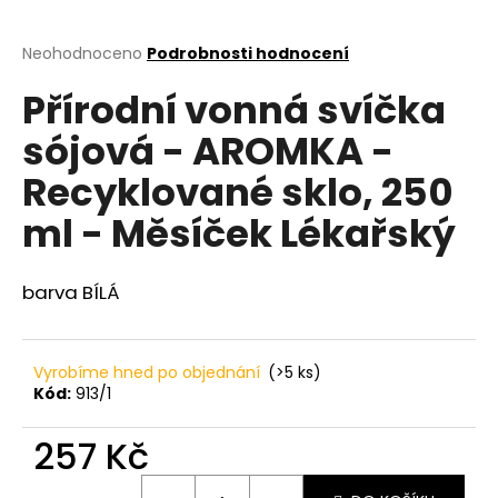
a
j
Průměrné
Neohodnoceno
Podrobnosti hodnocení
hodnocení
í
Přírodní vonná svíčka
produktu
t
je
sójová - AROMKA -
?
0,0
z
Recyklované sklo, 250
5
hvězdiček.
ml - Měsíček Lékařský
HLEDAT
barva BÍLÁ
D
Vyrobíme hned po objednání
(>5 ks)
o
Kód:
913/1
p
o
257 Kč
r
u
Měrná