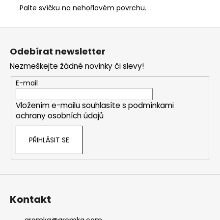
Palte svíčku na nehořlavém povrchu.
Z
á
Odebírat newsletter
p
Nezmeškejte žádné novinky či slevy!
a
t
E-mail
í
Vložením e-mailu souhlasíte s
podmínkami
ochrany osobních údajů
PŘIHLÁSIT SE
Kontakt
aromka
@
aromka.com