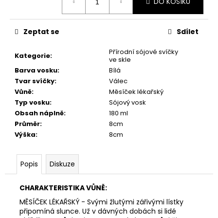
č
DO KOŠÍKU
cena:
u
j
Zeptat se
Sdílet
e
m
Přírodní sójové svíčky
e
Kategorie
:
ve skle
Barva vosku
:
Bílá
Tvar svíčky
:
Válec
PŘÍRODNÍ
VONNÁ
Vůně
:
Měsíček lékařský
SVÍČKA
Typ vosku
:
Sójový vosk
SÓJOVÁ
Obsah náplně
:
180 ml
-
Průměr
:
8cm
AROMKA
-
Výška
:
8cm
PIVNÍ
LÁHEV
V
Popis
Diskuze
KRABIČCE,
150
ML
CHARAKTERISTIKA VŮNĚ:
-
KVĚT
MĚSÍČEK LÉKAŘSKÝ - Svými žlutými zářivými lístky
LÍPY
připomíná slunce. Už v dávných dobách si lidé