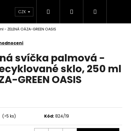
Hledat
Přihlášení
Nákupní
KONTAKTY
CZK
 ml - ZELENÁ OÁZA-GREEN OASIS
košík
 hodnocení
nná svíčka palmová -
cyklované sklo, 250 ml
ÁZA-GREEN OASIS
í
(>5 ks)
Kód:
824/19
Následující