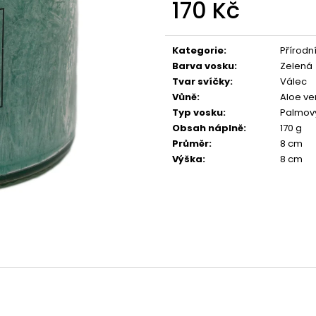
170 Kč
PŘÍRODNÍ VONNÁ SVÍČKA SÓJOVÁ -
PŘÍRODNÍ VONN
AROMKA - SET 10 KS ČAJOVÝCH
AROMKA - MINI 
SVÍČEK V PLECHU - HEBKÁ LINIE-DEEP
VANILKA
Měrná
LINE
cena:
99 Kč
Kategorie
:
Přírodn
180 Kč
Barva vosku
:
Zelená
Tvar svíčky
:
Válec
Vůně
:
Aloe v
Typ vosku
:
Palmov
Obsah náplně
:
170 g
Průměr
:
8 cm
Výška
:
8 cm