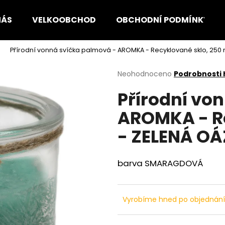
NÁS
VELKOOBCHOD
OBCHODNÍ PODMÍNKY
Přírodní vonná svíčka palmová - AROMKA - Recyklované sklo, 250
Co potřebujete najít?
Průměrné
Neohodnoceno
Podrobnosti
hodnocení
Přírodní vo
produktu
HLEDAT
je
AROMKA - Re
0,0
z
- ZELENÁ O
5
Doporučujeme
hvězdiček.
barva SMARAGDOVÁ
Vyrobíme hned po objednán