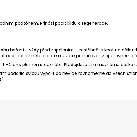
dním podtónem. Přináší pocit klidu a regenerace.
 dobu hoření – vždy před zapálením – zastřihněte knot na délku d
ot opět zastřihněte a poté můžete pokračovat v opětovném pál
en 1 – 2 cm, plamen sfoukněte. Předejdete tím možnému poškoze
ám podařilo svíčku vypálit co nevíce rovnoměrně do všech stran, 
í.