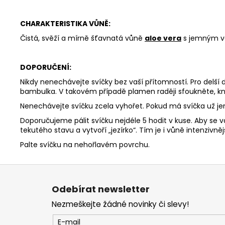
CHARAKTERISTIKA VŮNĚ:
Čistá, svěží a mírně šťavnatá vůně
aloe vera
s jemným vo
DOPORUČENÍ:
Nikdy nenechávejte svíčky bez vaší přítomností. Pro delší
bambulka. V takovém případě plamen raději sfoukněte, kn
Nenechávejte svíčku zcela vyhořet. Pokud má svíčka už j
Doporučujeme pálit svíčku nejdéle 5 hodit v kuse. Aby se v
tekutého stavu a vytvoří „jezírko“. Tím je i vůně intenzivnějš
Palte svíčku na nehořlavém povrchu.
Z
á
Odebírat newsletter
p
Nezmeškejte žádné novinky či slevy!
a
t
E-mail