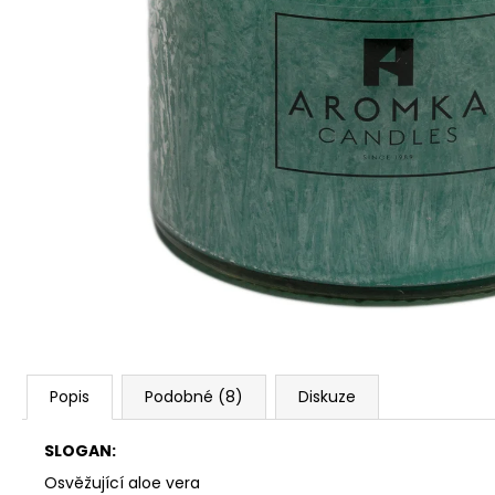
PŘÍRODNÍ VONNÁ SVÍČKA SÓJOVÁ -
AROMKA - SET 10 KS ČAJOVÝCH
SVÍČEK V PLECHU - BEZ VŮNĚ
162 Kč
Popis
Podobné (8)
Diskuze
SLOGAN:
Osvěžující aloe vera