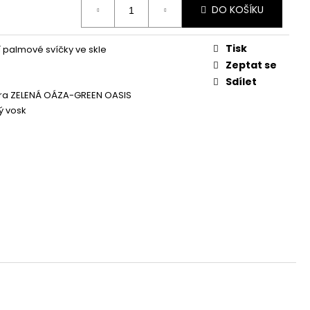
Á SVÍČKA PALMOVÁ -
DO KOŠÍKU
WHISKOVKA, 90 ML -
Tisk
í palmové svíčky ve skle
Zeptat se
Sdílet
era ZELENÁ OÁZA-GREEN OASIS
ý vosk