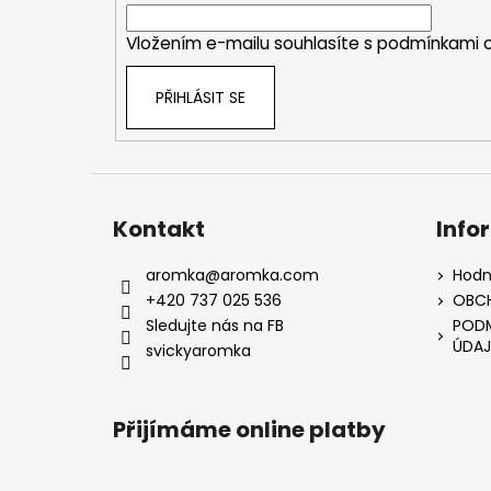
í
Vložením e-mailu souhlasíte s
podmínkami o
PŘIHLÁSIT SE
Kontakt
Info
aromka
@
aromka.com
Hodn
+420 737 025 536
OBC
Sledujte nás na FB
PODM
ÚDAJ
svickyaromka
Přijímáme online platby