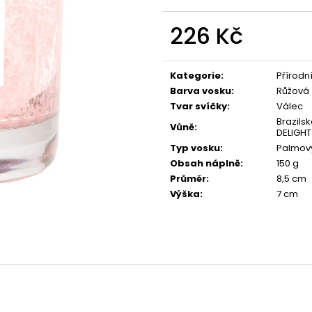
PŘÍRODNÍ VONNÁ SVÍČKA SÓJOVÁ -
PŘÍRODNÍ VONN
AROMKA - SET 10 KS ČAJOVÝCH
AROMKA - MINI 
SVÍČEK V PLECHU - HEBKÁ LINIE-DEEP
VANILKA
226 Kč
LINE
99 Kč
Měrná
180 Kč
cena:
Kategorie
:
Přírodn
Barva vosku
:
Růžová
Tvar svíčky
:
Válec
Brazil
Vůně
:
DELIGHT
Typ vosku
:
Palmov
Obsah náplně
:
150 g
Průměr
:
8,5 cm
Výška
:
7 cm