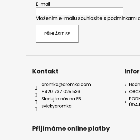
t
E-mail
í
Vložením e-mailu souhlasíte s
podmínkami o
PŘIHLÁSIT SE
Kontakt
Info
aromka
@
aromka.com
Hodn
+420 737 025 536
OBC
Sledujte nás na FB
PODM
ÚDAJ
svickyaromka
Přijímáme online platby