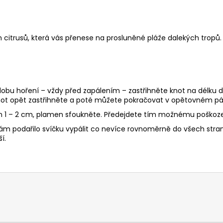
 citrusů, která vás přenese na prosluněné pláže dalekých tropů. 
 dobu hoření – vždy před zapálením – zastřihněte knot na délku d
ot opět zastřihněte a poté můžete pokračovat v opětovném pál
en 1 – 2 cm, plamen sfoukněte. Předejdete tím možnému poškoze
ám podařilo svíčku vypálit co nevíce rovnoměrně do všech stran, 
í.