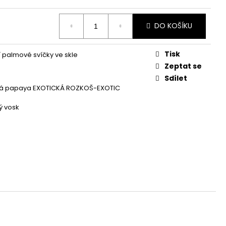
Á SVÍČKA PALMOVÁ -
WHISKOVKA, 90 ML -
DO KOŠÍKU
Tisk
í palmové svíčky ve skle
Zeptat se
Sdílet
ská papaya EXOTICKÁ ROZKOŠ-EXOTIC
ý vosk