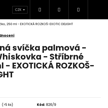
Hledat
Přihlášení
Nákupní
KONTAKTY
CZK
íčko, 250 ml - EXOTICKÁ ROZKOŠ-EXOTIC DELIGHT
košík
dnocení
nná svíčka palmová -
iskovka - Stříbrné
ml - EXOTICKÁ ROZKOŠ-
GHT
Následující
í
(>5 ks)
Kód:
826/9