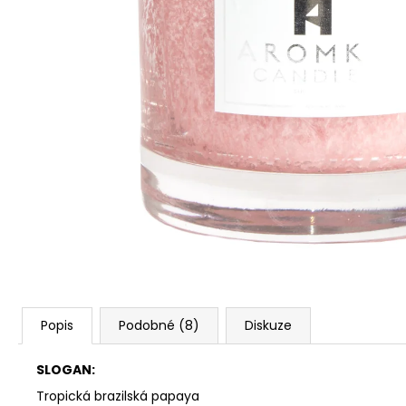
PŘÍRODNÍ VONNÁ SVÍČKA SÓJOVÁ -
AROMKA - SET 10 KS ČAJOVÝCH
SVÍČEK V PLECHU - BEZ VŮNĚ
162 Kč
Popis
Podobné (8)
Diskuze
SLOGAN:
Tropická brazilská papaya