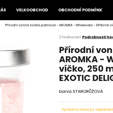
NÁS
VELKOOBCHOD
OBCHODNÍ PODMÍNKY
Přírodní vonná svíčka palmová - AROMKA - Whiskovka - Stříbrné v
Co potřebujete najít?
Průměrné
2 hodnocení
Podrobnosti ho
hodnocení
Přírodní vo
produktu
HLEDAT
je
AROMKA - Wh
1,0
z
víčko, 250 
5
Doporučujeme
hvězdiček.
EXOTIC DELI
barva STARORŮŽOVÁ
Vyrobíme hned po objednán