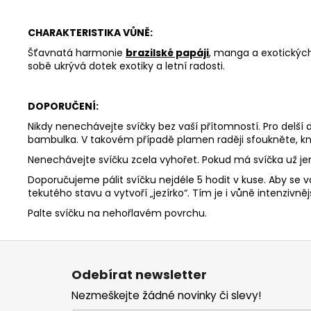
CHARAKTERISTIKA VŮNĚ:
Šťavnatá harmonie
brazilské papáji
, manga a exotických
sobě ukrývá dotek exotiky a letní radosti.
DOPORUČENÍ:
Nikdy nenechávejte svíčky bez vaší přítomností. Pro delší
bambulka. V takovém případě plamen raději sfoukněte, kn
Nenechávejte svíčku zcela vyhořet. Pokud má svíčka už j
Doporučujeme pálit svíčku nejdéle 5 hodit v kuse. Aby se v
tekutého stavu a vytvoří „jezírko“. Tím je i vůně intenzivnějš
Palte svíčku na nehořlavém povrchu.
Z
á
Odebírat newsletter
p
Nezmeškejte žádné novinky či slevy!
a