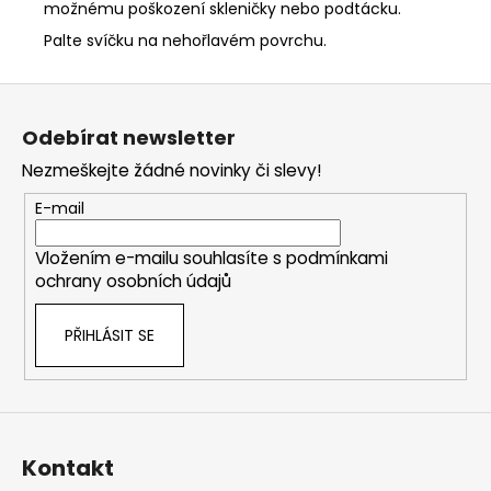
možnému poškození skleničky nebo podtácku.
Palte svíčku na nehořlavém povrchu.
Z
á
Odebírat newsletter
p
Nezmeškejte žádné novinky či slevy!
a
t
E-mail
í
Vložením e-mailu souhlasíte s
podmínkami
ochrany osobních údajů
PŘIHLÁSIT SE
Kontakt