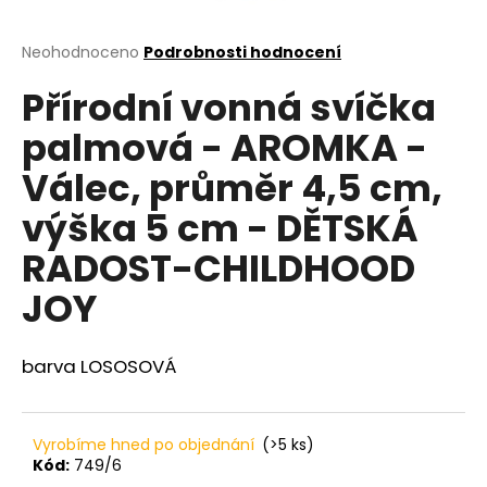
a
j
Průměrné
Neohodnoceno
Podrobnosti hodnocení
hodnocení
í
Přírodní vonná svíčka
produktu
t
je
palmová - AROMKA -
?
0,0
z
Válec, průměr 4,5 cm,
5
hvězdiček.
výška 5 cm - DĚTSKÁ
HLEDAT
RADOST-CHILDHOOD
JOY
D
barva LOSOSOVÁ
o
p
o
r
Vyrobíme hned po objednání
(>5 ks)
u
Kód:
749/6