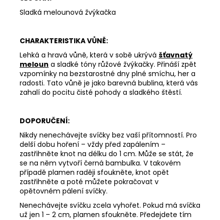
DEEP
Sladká melounová žvýkačka
LINE
180
Kč
CHARAKTERISTIKA VŮNĚ:
Lehká a hravá vůně, která v sobě ukrývá
šťavnatý
meloun
a sladké tóny růžové žvýkačky. Přináší zpět
vzpomínky na bezstarostné dny plné smíchu, her a
radosti. Tato vůně je jako barevná bublina, která vás
zahalí do pocitu čisté pohody a sladkého štěstí.
DOPORUČENÍ:
Nikdy nenechávejte svíčky bez vaší přítomností. Pro
delší dobu hoření – vždy před zapálením –
zastřihněte knot na délku do 1 cm. Může se stát, že
se na něm vytvoří černá bambulka. V takovém
případě plamen raději sfoukněte, knot opět
zastřihněte a poté můžete pokračovat v
opětovném pálení svíčky.
Nenechávejte svíčku zcela vyhořet. Pokud má svíčka
už jen 1 – 2 cm, plamen sfoukněte. Předejdete tím