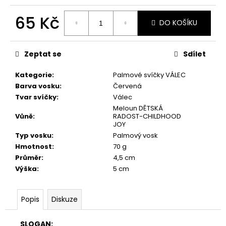
č
u
65 Kč
j
DO KOŠÍKU
e
Měrná
m
cena:
Zeptat se
Sdílet
e
Kategorie
:
Palmové svíčky VÁLEC
PŘÍRODNÍ
Barva vosku
:
Červená
VONNÁ
Tvar svíčky
:
Válec
SVÍČKA
Meloun DĚTSKÁ
SÓJOVÁ
Vůně
:
RADOST-CHILDHOOD
-
JOY
AROMKA
Typ vosku
:
Palmový vosk
-
SET
Hmotnost
:
70 g
10
Průměr
:
4,5 cm
KS
Výška
:
5 cm
ČAJOVÝCH
SVÍČEK
V
PLECHU
Popis
Diskuze
-
HEBKÁ
LINIE-
SLOGAN: