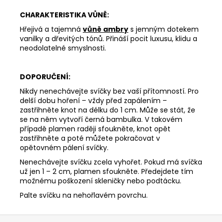
162
CHARAKTERISTIKA VŮNĚ:
Kč
Hřejivá a tajemná
vůně ambry
s jemným dotekem
vanilky a dřevitých tónů. Přináší pocit luxusu, klidu a
neodolatelné smyslnosti.
DOPORUČENÍ:
Nikdy nenechávejte svíčky bez vaší přítomností. Pro
delší dobu hoření – vždy před zapálením –
zastřihněte knot na délku do 1 cm. Může se stát, že
se na něm vytvoří černá bambulka. V takovém
případě plamen raději sfoukněte, knot opět
zastřihněte a poté můžete pokračovat v
opětovném pálení svíčky.
Nenechávejte svíčku zcela vyhořet. Pokud má svíčka
už jen 1 – 2 cm, plamen sfoukněte. Předejdete tím
možnému poškození skleničky nebo podtácku.
Palte svíčku na nehořlavém povrchu.
Z