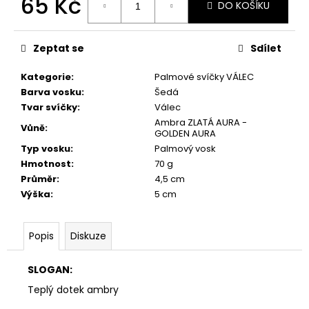
65 Kč
č
DO KOŠÍKU
u
Měrná
j
cena:
e
Zeptat se
Sdílet
m
e
Kategorie
:
Palmové svíčky VÁLEC
Barva vosku
:
Šedá
Tvar svíčky
:
Válec
PŘÍRODNÍ
Ambra ZLATÁ AURA -
Vůně
:
VONNÁ
GOLDEN AURA
SVÍČKA
Typ vosku
:
Palmový vosk
SÓJOVÁ
Hmotnost
:
70 g
-
AROMKA
Průměr
:
4,5 cm
-
Výška
:
5 cm
SET
10
KS
ČAJOVÝCH
Popis
Diskuze
SVÍČEK
V
SLOGAN:
PLECHU
-
Teplý dotek ambry
BEZ
VŮNĚ