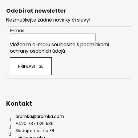
á
Odebírat newsletter
p
Nezmeškejte žádné novinky či slevy!
a
t
E-mail
í
Vložením e-mailu souhlasíte s
podmínkami
ochrany osobních údajů
PŘIHLÁSIT SE
Kontakt
aromka
@
aromka.com
+420 737 025 536
Sledujte nás na FB
svickyaromka