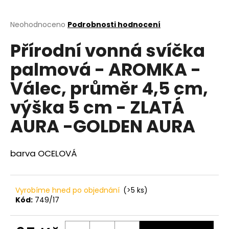
a
j
Průměrné
Neohodnoceno
Podrobnosti hodnocení
hodnocení
í
Přírodní vonná svíčka
produktu
t
je
palmová - AROMKA -
?
0,0
z
Válec, průměr 4,5 cm,
5
hvězdiček.
výška 5 cm - ZLATÁ
HLEDAT
AURA -GOLDEN AURA
barva OCELOVÁ
D
o
p
Vyrobíme hned po objednání
(>5 ks)
o
Kód:
749/17
r
u