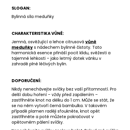
SLOGAN:
Bylinná síla meduňky
CHARAKTERISTIKA VŮNĚ:
Jemná, osvěžující a lehce citrusová
vůně
meduňky
s nádechem bylinné čistoty. Tato
harmonická esence přináší pocit klidu, svěžesti a
tajemné lehkosti – jako letmý dotek vánku v
zahradě plné léčivých bylin.
DOPORUČENÍ:
Nikdy nenechávejte svíčky bez vaší přítomností. Pro
delší dobu hoření – vždy před zapálením –
zastřihněte knot na délku do 1 cm. Může se stát, že
se na něm vytvoří černá bambulka. V takovém
případě plamen raději sfoukněte, knot opět
zastřihněte a poté můžete pokračovat v
opětovném pálení svíčky.