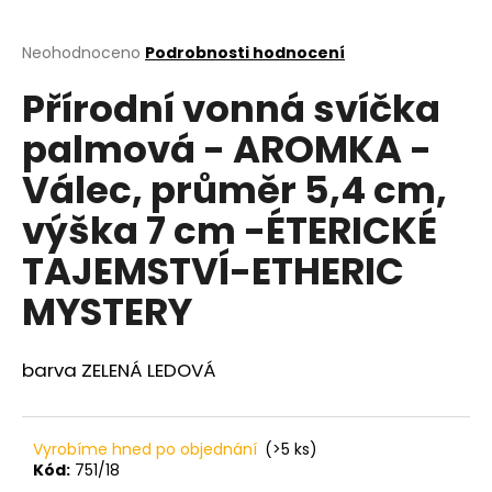
a
j
Průměrné
Neohodnoceno
Podrobnosti hodnocení
hodnocení
í
Přírodní vonná svíčka
produktu
t
je
palmová - AROMKA -
?
0,0
z
Válec, průměr 5,4 cm,
5
hvězdiček.
výška 7 cm -ÉTERICKÉ
HLEDAT
TAJEMSTVÍ-ETHERIC
MYSTERY
D
barva ZELENÁ LEDOVÁ
o
p
o
r
Vyrobíme hned po objednání
(>5 ks)
u
Kód:
751/18