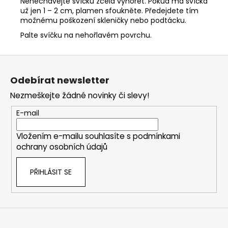
Nenechávejte svíčku zcela vyhořet. Pokud má svíčka
už jen 1 – 2 cm, plamen sfoukněte. Předejdete tím
možnému poškození skleničky nebo podtácku.
Palte svíčku na nehořlavém povrchu.
Z
á
Odebírat newsletter
p
Nezmeškejte žádné novinky či slevy!
a
t
E-mail
í
Vložením e-mailu souhlasíte s
podmínkami
ochrany osobních údajů
PŘIHLÁSIT SE