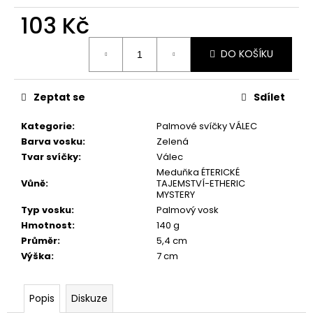
č
u
103 Kč
j
Měrná
e
DO KOŠÍKU
cena:
m
e
Zeptat se
Sdílet
PŘÍRODNÍ
Kategorie
:
Palmové svíčky VÁLEC
VONNÁ
Barva vosku
:
Zelená
SVÍČKA
SÓJOVÁ
Tvar svíčky
:
Válec
-
Meduňka ÉTERICKÉ
AROMKA
Vůně
:
TAJEMSTVÍ-ETHERIC
-
MYSTERY
RECYKLOVANÉ
Typ vosku
:
Palmový vosk
SKLO,
Hmotnost
:
140 g
250
ML
Průměr
:
5,4 cm
-
Výška
:
7 cm
MEDUŇKA
257
Kč
Popis
Diskuze