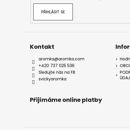
PŘIHLÁSIT SE
Kontakt
Info
aromka
@
aromka.com
Hodn
+420 737 025 536
OBC
Sledujte nás na FB
PODM
ÚDAJ
svickyaromka
Přijímáme online platby