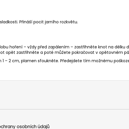
ladkosti. Přináší pocit jarního rozkvětu.
 dobu hoření – vždy před zapálením – zastřihněte knot na délku d
ot opět zastřihněte a poté můžete pokračovat v opětovném pál
en 1 – 2 cm, plamen sfoukněte. Předejdete tím možnému poškoze
chrany osobních údajů