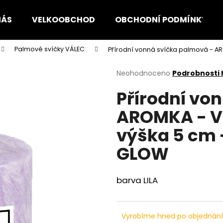
NÁS
VELKOOBCHOD
OBCHODNÍ PODMÍNKY
Palmové svíčky VÁLEC
Přírodní vonná svíčka palmová - A
Co potřebujete najít?
Průměrné
Neohodnoceno
Podrobnosti
hodnocení
Přírodní vo
produktu
HLEDAT
je
AROMKA - Vá
0,0
z
výška 5 cm 
5
Doporučujeme
hvězdiček.
GLOW
barva LILA
Vyrobíme hned po objednán