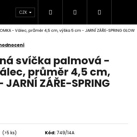
Hledat
Přihlášení
Nákupní
KONTAKTY
CZK
ROMKA - Válec, průměr 4,5 cm, výška 5 cm - JARNÍ ZÁŘE-SPRING GLOW
košík
 hodnocení
nná svíčka palmová -
lec, průměr 4,5 cm,
- JARNÍ ZÁŘE-SPRING
Následující
í
(>5 ks)
Kód:
749/14A