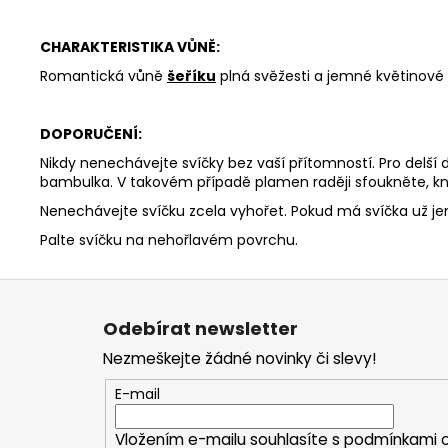
CHARAKTERISTIKA VŮNĚ:
Romantická vůně
šeříku
plná svěžesti a jemné květinové s
DOPORUČENÍ:
Nikdy nenechávejte svíčky bez vaší přítomností. Pro delší
bambulka. V takovém případě plamen raději sfoukněte, kn
Nenechávejte svíčku zcela vyhořet. Pokud má svíčka už j
Palte svíčku na nehořlavém povrchu.
Z
á
Odebírat newsletter
p
Nezmeškejte žádné novinky či slevy!
a
t
E-mail
í
Vložením e-mailu souhlasíte s
podmínkami o