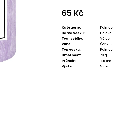
PŘÍRODNÍ VONNÁ SVÍČKA SÓJOVÁ -
PŘÍRODNÍ VONN
AROMKA - SET 10 KS ČAJOVÝCH
AROMKA - MINI 
SVÍČEK V PLECHU - HEBKÁ LINIE-DEEP
VANILKA
65 Kč
LINE
99 Kč
Měrná
180 Kč
cena:
Kategorie
:
Palmové
Barva vosku
:
Fialová
Tvar svíčky
:
Válec
Vůně
:
Šeřík -
Typ vosku
:
Palmov
Hmotnost
:
70 g
Průměr
:
4,5 cm
Výška
:
5 cm