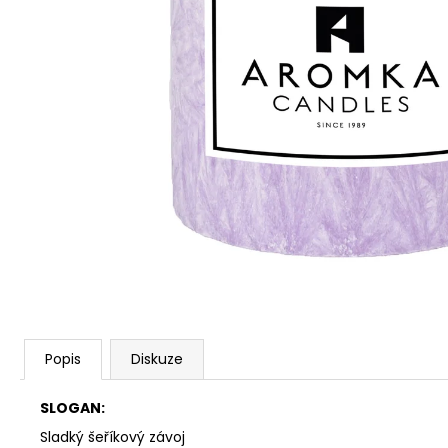
PŘÍRODNÍ VONNÁ SVÍČKA SÓJOVÁ -
AROMKA - SET 10 KS ČAJOVÝCH
SVÍČEK V PLECHU - BEZ VŮNĚ
162 Kč
Popis
Diskuze
SLOGAN:
Sladký šeříkový závoj