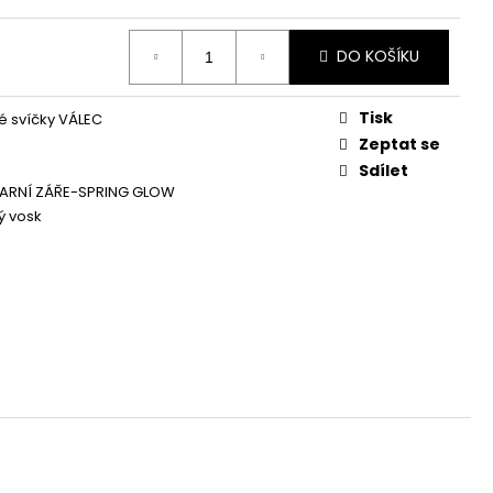
Á SVÍČKA PALMOVÁ -
WHISKOVKA, 90 ML -
DO KOŠÍKU
Tisk
 svíčky VÁLEC
Zeptat se
Sdílet
JARNÍ ZÁŘE-SPRING GLOW
ý vosk