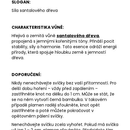
312
SLOGAN:
Kč
Síla santalového dřeva
CHARAKTERISTIKA VŮNĚ:
Hřejivá a zemitá vůně
santalového dřeva
,
propojená s jemnými kořenitými tóny. Přináší pocit
stability, síly a harmonie. Tato esence odráží energii
přírody, která spojuje hloubku země s jemností
dřeva.
DOPORUČENÍ:
Nikdy nenechávejte svíčky bez vaší přítomností. Pro
delší dobu hoření – vždy před zapálením –
zastřihněte knot na délku do 1 cm. Může se stát, že
se na něm vytvoří černá bambulka. V takovém
případě plamen raději sfoukněte, knot opět
zastřihněte a poté můžete pokračovat v
opětovném pálení svíčky.
Nenechávejte svíčku zcela vyhořet. Pokud má svíčka
už jen 1 – 2 cm, plamen sfoukněte. Předejdete tím