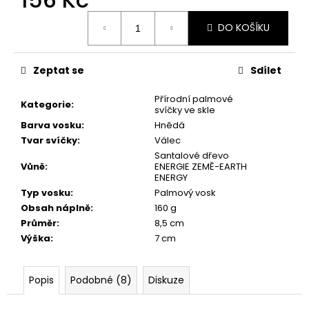
č
u
Měrná
DO KOŠÍKU
cena:
j
e
m
Zeptat se
Sdílet
e
Přírodní palmové
Kategorie
:
svíčky ve skle
PŘÍRODNÍ
Barva vosku
:
Hnědá
VONNÁ
Tvar svíčky
:
Válec
SVÍČKA
SÓJOVÁ
Santalové dřevo
-
Vůně
:
ENERGIE ZEMĚ-EARTH
AROMKA
ENERGY
-
Typ vosku
:
Palmový vosk
PIVNÍ
Obsah náplně
:
160 g
LÁHEV
V
Průměr
:
8,5 cm
KRABIČCE,
Výška
:
7 cm
150
ML
-
Popis
Podobné (8)
Diskuze
KVĚT
LÍPY