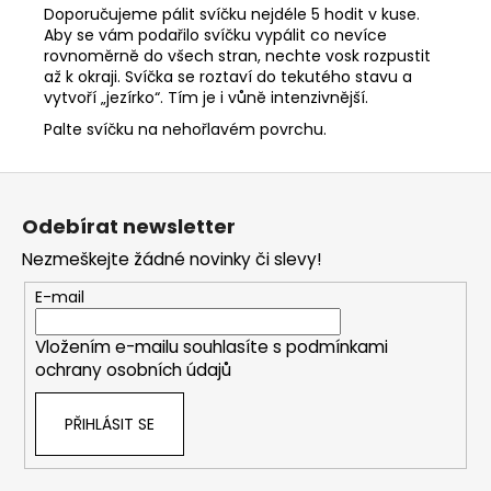
Doporučujeme pálit svíčku nejdéle 5 hodit v kuse.
Aby se vám podařilo svíčku vypálit co nevíce
rovnoměrně do všech stran, nechte vosk rozpustit
až k okraji. Svíčka se roztaví do tekutého stavu a
vytvoří „jezírko“. Tím je i vůně intenzivnější.
Palte svíčku na nehořlavém povrchu.
Z
á
Odebírat newsletter
p
Nezmeškejte žádné novinky či slevy!
a
t
E-mail
í
Vložením e-mailu souhlasíte s
podmínkami
ochrany osobních údajů
PŘIHLÁSIT SE