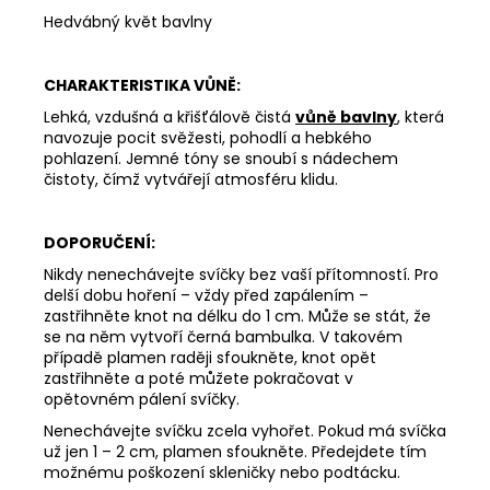
Hedvábný květ bavlny
CHARAKTERISTIKA VŮNĚ:
Lehká, vzdušná a křišťálově čistá
vůně bavlny
, která
navozuje pocit svěžesti, pohodlí a hebkého
pohlazení. Jemné tóny se snoubí s nádechem
čistoty, čímž vytvářejí atmosféru klidu.
DOPORUČENÍ:
Nikdy nenechávejte svíčky bez vaší přítomností. Pro
delší dobu hoření – vždy před zapálením –
zastřihněte knot na délku do 1 cm. Může se stát, že
se na něm vytvoří černá bambulka. V takovém
případě plamen raději sfoukněte, knot opět
zastřihněte a poté můžete pokračovat v
opětovném pálení svíčky.
Nenechávejte svíčku zcela vyhořet. Pokud má svíčka
už jen 1 – 2 cm, plamen sfoukněte. Předejdete tím
možnému poškození skleničky nebo podtácku.