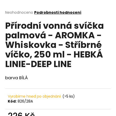
a
j
Průměrné
Neohodnoceno
Podrobnosti hodnocení
hodnocení
í
Přírodní vonná svíčka
produktu
t
je
palmová - AROMKA -
?
0,0
z
Whiskovka - Stříbrné
5
hvězdiček.
víčko, 250 ml - HEBKÁ
HLEDAT
LINIE-DEEP LINE
barva BÍLÁ
D
o
p
Vyrobíme hned po objednání
(>5 ks)
o
Kód:
826/28A
r
u
226 Kč