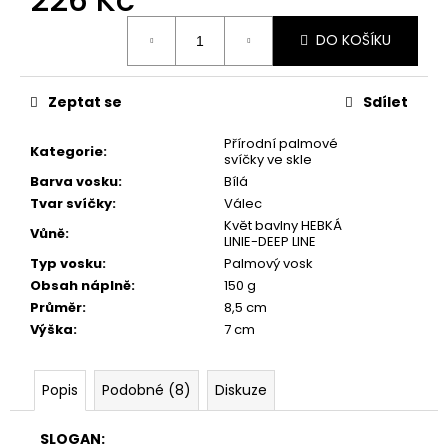
č
u
Měrná
DO KOŠÍKU
cena:
j
e
m
Zeptat se
Sdílet
e
Přírodní palmové
Kategorie
:
svíčky ve skle
PŘÍRODNÍ
Barva vosku
:
Bílá
VONNÁ
Tvar svíčky
:
Válec
SVÍČKA
SÓJOVÁ
Květ bavlny HEBKÁ
Vůně
:
-
LINIE-DEEP LINE
AROMKA
Typ vosku
:
Palmový vosk
-
Obsah náplně
:
150 g
RECYKLOVANÉ
SKLO,
Průměr
:
8,5 cm
250
Výška
:
7 cm
ML
-
MEDUŇKA
Popis
Podobné (8)
Diskuze
257
Kč
SLOGAN: