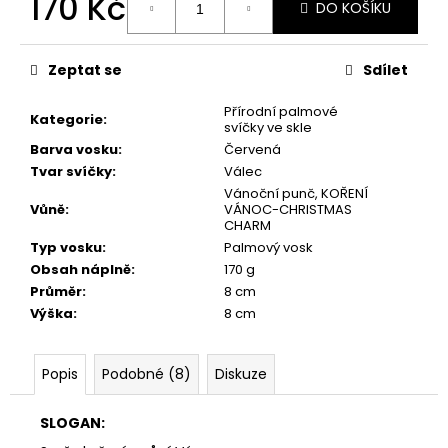
170 Kč
č
DO KOŠÍKU
u
Měrná
j
cena:
e
Zeptat se
Sdílet
m
e
Přírodní palmové
Kategorie
:
svíčky ve skle
Barva vosku
:
Červená
PŘÍRODNÍ
Tvar svíčky
:
Válec
VONNÁ
Vánoční punč, KOŘENÍ
SVÍČKA
Vůně
:
VÁNOC-CHRISTMAS
SÓJOVÁ
CHARM
-
Typ vosku
:
Palmový vosk
AROMKA
Obsah náplně
:
170 g
-
RECYKLOVANÉ
Průměr
:
8 cm
SKLO,
Výška
:
8 cm
250
ML
-
Popis
Podobné (8)
Diskuze
MEDUŇKA
257
Kč
SLOGAN: