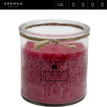
K
Přejít
Hledat
Náku
M
Přihlášen
CZK
na
o
obsah
Zpět
Zpět
košík
š
í
C
k
o
p
o
t
ř
e
b
u
j
e
t
e
n