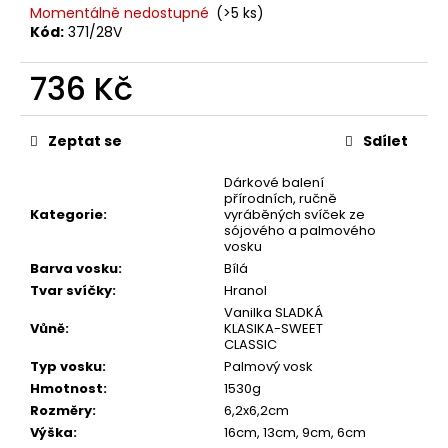
č
Momentálně nedostupné
(>5 ks)
u
Kód:
371/28V
j
e
736 Kč
m
e
Měrná
cena:
Zeptat se
Sdílet
PŘÍRODNÍ
Dárkové balení
VONNÁ
přírodních, ručně
SVÍČKA
Kategorie
:
vyráběných svíček ze
SÓJOVÁ
sójového a palmového
-
vosku
AROMKA
Barva vosku
:
Bílá
-
RECYKLOVANÉ
Tvar svíčky
:
Hranol
SKLO,
Vanilka SLADKÁ
250
Vůně
:
KLASIKA-SWEET
ML
CLASSIC
-
Typ vosku
:
Palmový vosk
MEDUŇKA
Hmotnost
:
1530g
257
Rozměry
:
6,2x6,2cm
Kč
Výška
:
16cm, 13cm, 9cm, 6cm