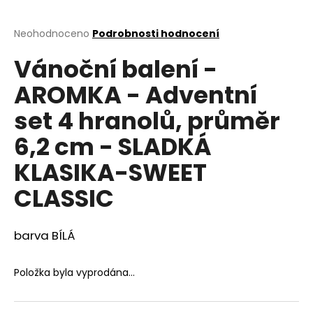
a
j
Průměrné
Neohodnoceno
Podrobnosti hodnocení
hodnocení
í
Vánoční balení -
produktu
t
je
AROMKA - Adventní
?
0,0
z
set 4 hranolů, průměr
5
hvězdiček.
6,2 cm - SLADKÁ
HLEDAT
KLASIKA-SWEET
CLASSIC
D
barva BÍLÁ
o
p
o
Položka byla vyprodána…
r
u