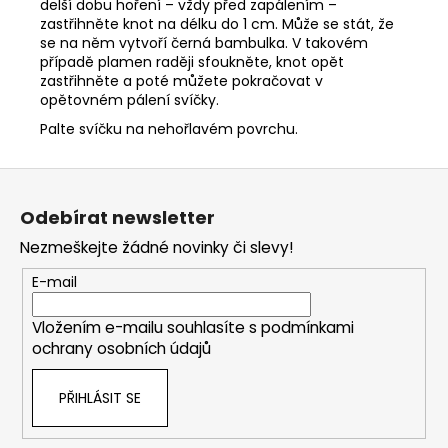
delší dobu hoření – vždy před zapálením –
zastřihněte knot na délku do 1 cm. Může se stát, že
se na něm vytvoří černá bambulka. V takovém
případě plamen raději sfoukněte, knot opět
zastřihněte a poté můžete pokračovat v
opětovném pálení svíčky.
Palte svíčku na nehořlavém povrchu.
Z
á
Odebírat newsletter
p
Nezmeškejte žádné novinky či slevy!
a
t
E-mail
í
Vložením e-mailu souhlasíte s
podmínkami
ochrany osobních údajů
PŘIHLÁSIT SE