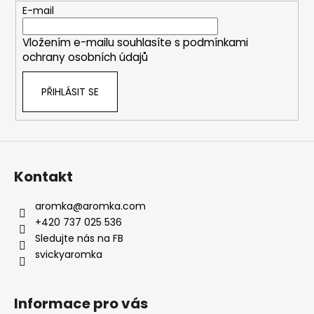
t
E-mail
í
Vložením e-mailu souhlasíte s
podmínkami
ochrany osobních údajů
PŘIHLÁSIT SE
Kontakt
aromka
@
aromka.com
+420 737 025 536
Sledujte nás na FB
svickyaromka
Informace pro vás