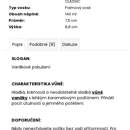
CLASSIC
Typ vosku
:
Palmový vosk
Obsah náplně
:
140 ml
Průměr
:
7,5 cm
Výška
:
8,8 cm
Popis
Podobné (8)
Diskuze
SLOGAN:
Vanilkové pokušení
CHARAKTERISTIKA VŮNĚ:
Hladká, krémová a neodolatelně sladká
vůně
vanilky
s lehkým karamelovým podtónem. Přináší
pocit útulnosti a jemného potěšení.
DOPORUČENÍ:
Nikdy nenechávejte svíčky bez vaší přítomností. Pro