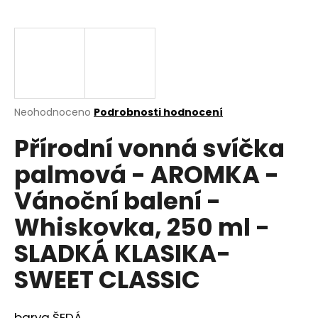
a
j
í
t
?
Průměrné
Neohodnoceno
Podrobnosti hodnocení
hodnocení
Přírodní vonná svíčka
produktu
je
HLEDAT
palmová - AROMKA -
0,0
z
Vánoční balení -
5
hvězdiček.
Whiskovka, 250 ml -
D
o
SLADKÁ KLASIKA-
p
SWEET CLASSIC
o
r
u
barva ŠEDÁ