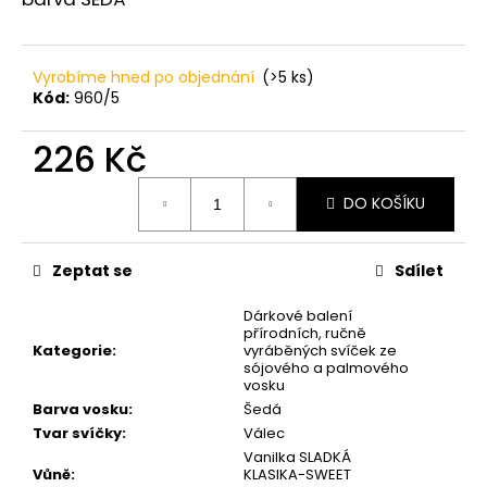
č
u
j
e
Vyrobíme hned po objednání
(>5 ks)
m
Kód:
960/5
e
226 Kč
PŘÍRODNÍ
Měrná
DO KOŠÍKU
VONNÁ
cena:
SVÍČKA
SÓJOVÁ
-
Zeptat se
Sdílet
AROMKA
-
RECYKLOVANÉ
Dárkové balení
SKLO,
přírodních, ručně
Kategorie
:
vyráběných svíček ze
250
sójového a palmového
ML
vosku
-
LEVANDULE
Barva vosku
:
Šedá
Tvar svíčky
:
Válec
257
Kč
Vanilka SLADKÁ
Vůně
:
KLASIKA-SWEET