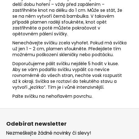
delší dobu hoření – vždy před zapálením –
zastřihněte knot na délku do 1 cm. Může se stát, že
se na něm vytvoří černá bambulka. V takovém
případě plamen raději sfoukněte, knot opět
zastřihněte a poté můžete pokračovat v
opětovném pálení svíčky.
Nenechávejte svíčku zcela vyhořet. Pokud má svíčka
už jen 1 – 2 cm, plamen sfoukněte. Předejdete tím
možnému poškození skleničky nebo podtácku.
Doporučujeme pálit svíčku nejdéle 5 hodit v kuse.
Aby se vám podařilo svíčku vypálit co nevíce
rovnoměrně do všech stran, nechte vosk rozpustit
až k okraji. Svíčka se roztaví do tekutého stavu a
vytvoří „jezírko“. Tím je i vůně intenzivnější.
Palte svíčku na nehořlavém povrchu.
Z
á
Odebírat newsletter
p
Nezmeškejte žádné novinky či slevy!
a