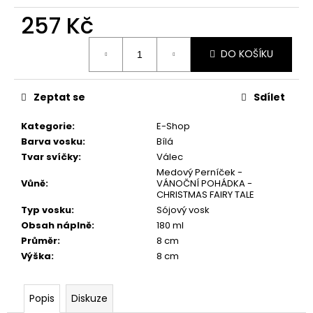
č
u
257 Kč
j
Měrná
e
DO KOŠÍKU
cena:
m
e
Zeptat se
Sdílet
PŘÍRODNÍ
Kategorie
:
E-Shop
VONNÁ
Barva vosku
:
Bílá
SVÍČKA
SÓJOVÁ
Tvar svíčky
:
Válec
-
Medový Perníček -
AROMKA
Vůně
:
VÁNOČNÍ POHÁDKA -
-
CHRISTMAS FAIRY TALE
SET
Typ vosku
:
Sójový vosk
10
Obsah náplně
:
180 ml
KS
ČAJOVÝCH
Průměr
:
8 cm
SVÍČEK
Výška
:
8 cm
V
PLECHU
-
HEBKÁ
Popis
Diskuze
LINIE-