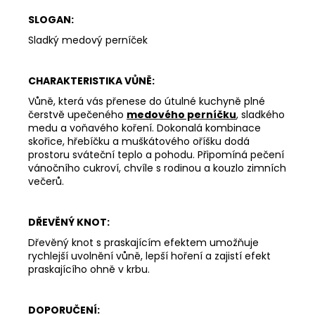
DEEP
SLOGAN:
LINE
180
Sladký medový perníček
Kč
CHARAKTERISTIKA VŮNĚ:
Vůně, která vás přenese do útulné kuchyně plné
čerstvě upečeného
medového perníčku
, sladkého
medu a voňavého koření. Dokonalá kombinace
skořice, hřebíčku a muškátového oříšku dodá
prostoru sváteční teplo a pohodu. Připomíná pečení
vánočního cukroví, chvíle s rodinou a kouzlo zimních
večerů.
DŘEVĚNÝ KNOT:
Dřevěný knot s praskajícím efektem umožňuje
rychlejší uvolnění vůně, lepší hoření a zajistí efekt
praskajícího ohně v krbu.
DOPORUČENÍ: