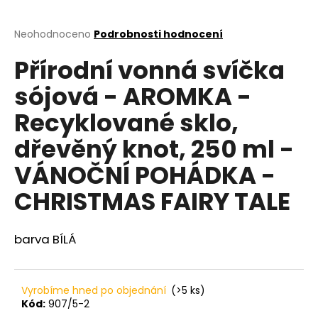
a
j
Průměrné
Neohodnoceno
Podrobnosti hodnocení
hodnocení
í
Přírodní vonná svíčka
produktu
t
je
sójová - AROMKA -
?
0,0
z
Recyklované sklo,
5
hvězdiček.
dřevěný knot, 250 ml -
HLEDAT
VÁNOČNÍ POHÁDKA -
CHRISTMAS FAIRY TALE
D
barva BÍLÁ
o
p
o
r
Vyrobíme hned po objednání
(>5 ks)
u
Kód:
907/5-2