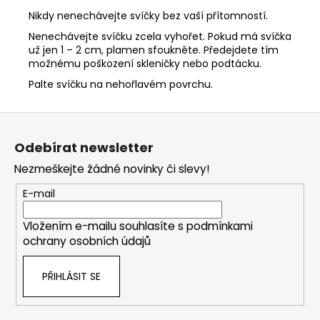
Nikdy nenechávejte svíčky bez vaší přítomností.
Nenechávejte svíčku zcela vyhořet. Pokud má svíčka
už jen 1 – 2 cm, plamen sfoukněte. Předejdete tím
možnému poškození skleničky nebo podtácku.
Palte svíčku na nehořlavém povrchu.
Z
á
Odebírat newsletter
p
Nezmeškejte žádné novinky či slevy!
a
t
E-mail
í
Vložením e-mailu souhlasíte s
podmínkami
ochrany osobních údajů
PŘIHLÁSIT SE