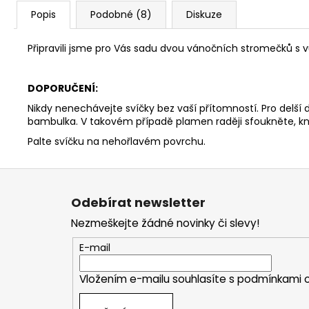
Popis
Podobné (8)
Diskuze
Připravili jsme pro Vás sadu dvou vánočních stromečků s v
DOPORUČENÍ:
Nikdy nenechávejte svíčky bez vaší přítomností. Pro delší
bambulka. V takovém případě plamen raději sfoukněte, kn
Palte svíčku na nehořlavém povrchu.
Z
á
Odebírat newsletter
p
Nezmeškejte žádné novinky či slevy!
a
t
E-mail
í
Vložením e-mailu souhlasíte s
podmínkami o