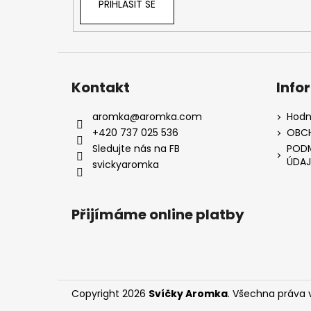
PŘIHLÁSIT SE
Kontakt
Info
aromka
@
aromka.com
Hodn
+420 737 025 536
OBC
Sledujte nás na FB
PODM
ÚDAJ
svickyaromka
Přijímáme online platby
Copyright 2026
Svíčky Aromka
. Všechna práva 