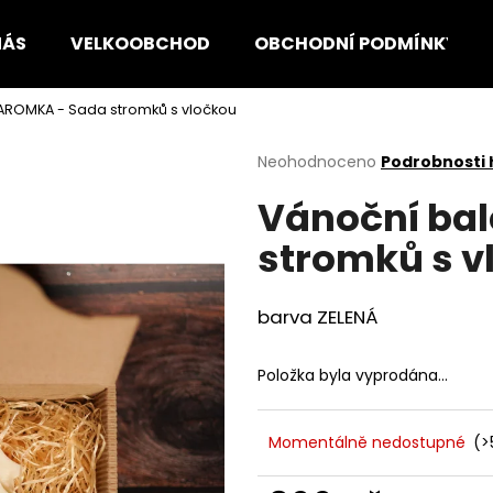
NÁS
VELKOOBCHOD
OBCHODNÍ PODMÍNKY
 AROMKA - Sada stromků s vločkou
Co potřebujete najít?
Průměrné
Neohodnoceno
Podrobnosti
hodnocení
Vánoční bal
produktu
HLEDAT
je
stromků s v
0,0
z
5
Doporučujeme
hvězdiček.
barva ZELENÁ
Položka byla vyprodána…
Momentálně nedostupné
(>