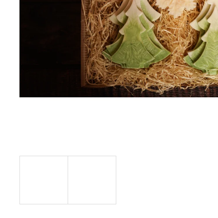
PŘÍRODNÍ VONNÁ SVÍČKA SÓJOVÁ -
AROMKA - SET 10 KS ČAJOVÝCH
SVÍČEK V PLECHU - BEZ VŮNĚ
162 Kč