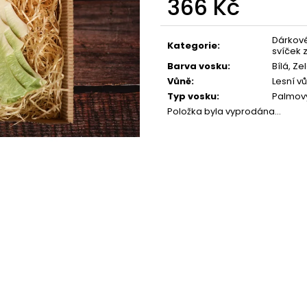
366 Kč
PŘÍRODNÍ VONNÁ SVÍČKA SÓJOVÁ -
PŘÍRODNÍ VONN
AROMKA - SET 10 KS ČAJOVÝCH
AROMKA - MINI 
Měrná
SVÍČEK V PLECHU - HEBKÁ LINIE-DEEP
VANILKA
cena:
LINE
Dárkové
99 Kč
Kategorie
:
svíček 
180 Kč
Barva vosku
:
Bílá, Ze
Vůně
:
Lesní v
Typ vosku
:
Palmov
Položka byla vyprodána…