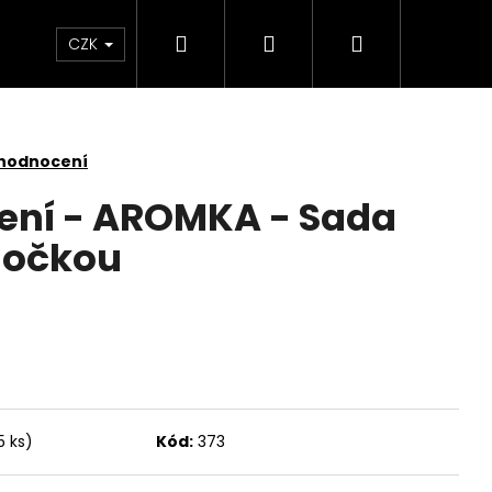
Hledat
Přihlášení
Nákupní
KONTAKTY
CZK
košík
 hodnocení
ení - AROMKA - Sada
ločkou
5 ks)
Kód:
373
Následující