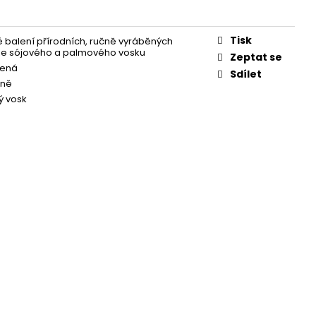
Á SVÍČKA PALMOVÁ -
WHISKOVKA, 90 ML -
Tisk
 balení přírodních, ručně vyráběných
ze sójového a palmového vosku
Zeptat se
lená
Sdílet
ůně
ý vosk