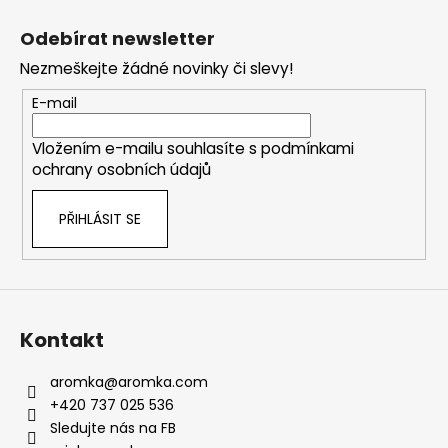
Z
á
Odebírat newsletter
p
Nezmeškejte žádné novinky či slevy!
a
t
E-mail
í
Vložením e-mailu souhlasíte s
podmínkami
ochrany osobních údajů
PŘIHLÁSIT SE
Kontakt
aromka
@
aromka.com
+420 737 025 536
Sledujte nás na FB