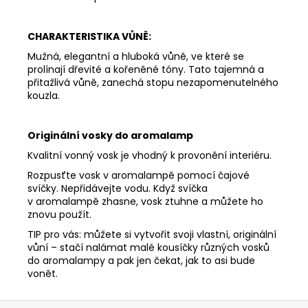
DEEP
LINE
CHARAKTERISTIKA VŮNĚ:
180
Kč
Mužná, elegantní a hluboká vůně, ve které se
prolínají dřevité a kořeněné tóny. Tato tajemná a
přitažlivá vůně, zanechá stopu nezapomenutelného
kouzla.
Originální vosky do aromalamp
Kvalitní vonný vosk je vhodný k provonění interiéru.
Rozpusťte vosk v aromalampě pomocí čajové
svíčky. Nepřidávejte vodu. Když svíčka
v aromalampě zhasne, vosk ztuhne a můžete ho
znovu použít.
TIP pro vás: můžete si vytvořit svoji vlastní, originální
vůní – stačí nalámat malé kousíčky různých vosků
do aromalampy a pak jen čekat, jak to asi bude
vonět.