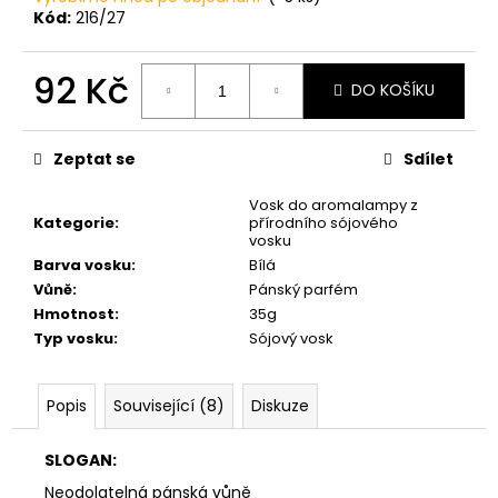
č
Kód:
216/27
u
j
e
92 Kč
DO KOŠÍKU
m
Měrná
e
cena:
Zeptat se
Sdílet
PŘÍRODNÍ
Vosk do aromalampy z
VONNÁ
Kategorie
:
přírodního sójového
SVÍČKA
vosku
SÓJOVÁ
-
Barva vosku
:
Bílá
AROMKA
Vůně
:
Pánský parfém
-
Hmotnost
:
35g
SET
Typ vosku
:
Sójový vosk
10
KS
ČAJOVÝCH
SVÍČEK
Popis
Související (8)
Diskuze
V
PLECHU
-
SLOGAN:
HEBKÁ
LINIE-
Neodolatelná pánská vůně