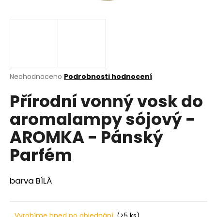
a
j
í
t
?
Průměrné
Neohodnoceno
Podrobnosti hodnocení
hodnocení
Přírodní vonný vosk do
produktu
je
HLEDAT
aromalampy sójový -
0,0
z
AROMKA - Pánský
5
hvězdiček.
Parfém
D
o
p
barva BÍLÁ
o
r
u
Vyrobíme hned po objednání
(>5 ks)