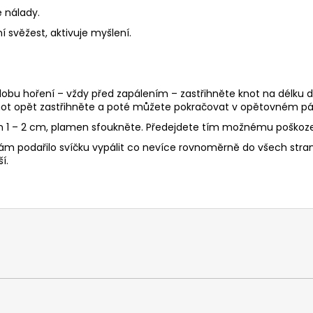
 nálady.
 svěžest, aktivuje myšlení.
 dobu hoření – vždy před zapálením – zastřihněte knot na délku d
ot opět zastřihněte a poté můžete pokračovat v opětovném pál
en 1 – 2 cm, plamen sfoukněte. Předejdete tím možnému poškoze
ám podařilo svíčku vypálit co nevíce rovnoměrně do všech stran, 
í.