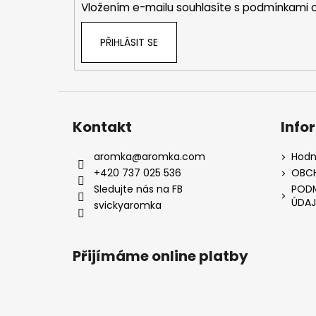
Vložením e-mailu souhlasíte s
podmínkami o
PŘIHLÁSIT SE
Kontakt
Info
aromka
@
aromka.com
Hodn
+420 737 025 536
OBC
Sledujte nás na FB
PODM
ÚDAJ
svickyaromka
Přijímáme online platby