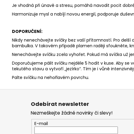
Je vhodná při únavě a stresu, pomáhá navodit pocit dobré
Harmonizuje mysl a nabíjí novou energií, podporuje duševní
DOPORUČENÍ:
Nikdy nenechávejte svíčky bez vaší přítomností. Pro delší
bambulka. V takovém případě plamen raději sfoukněte, kn
Nenechávejte svíčku zcela vyhořet. Pokud má svíčka už j
Doporučujeme pálit svíčku nejdéle 5 hodit v kuse. Aby se v
tekutého stavu a vytvoří „jezírko“. Tím je i vůně intenzivnějš
Palte svíčku na nehořlavém povrchu.
Z
á
Odebírat newsletter
p
Nezmeškejte žádné novinky či slevy!
a
t
E-mail
í