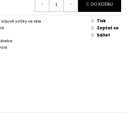
Á SVÍČKA PALMOVÁ -
DO KOŠÍKU
WHISKOVKA, 90 ML -
Tisk
 sójové svíčky ve skle
vá
Zeptat se
Sdílet
cubeba
vosk