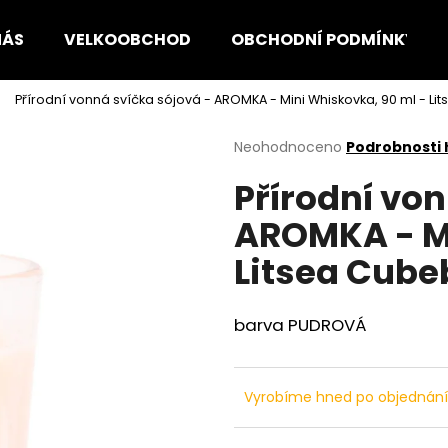
NÁS
VELKOOBCHOD
OBCHODNÍ PODMÍNKY
Přírodní vonná svíčka sójová - AROMKA - Mini Whiskovka, 90 ml - L
Co potřebujete najít?
Průměrné
Neohodnoceno
Podrobnosti
hodnocení
Přírodní von
produktu
HLEDAT
je
AROMKA - Mi
0,0
z
Litsea Cube
5
Doporučujeme
hvězdiček.
barva PUDROVÁ
Vyrobíme hned po objednán