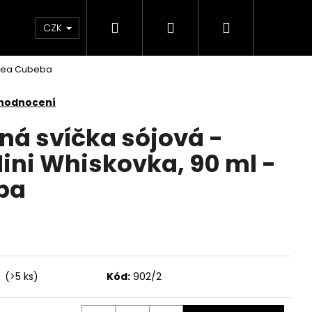
Hledat
Přihlášení
Nákupní
KONTAKTY
CZK
itsea Cubeba
košík
 hodnocení
ná svíčka sójová -
ni Whiskovka, 90 ml -
ba
í
(>5 ks)
Kód:
902/2
Následující