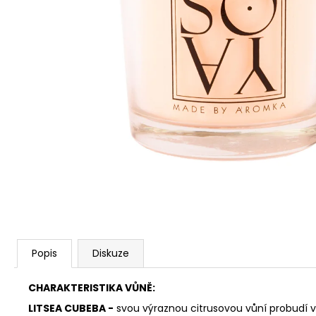
PŘÍRODNÍ VONNÁ SVÍČKA SÓJOVÁ -
AROMKA - SET 10 KS ČAJOVÝCH
SVÍČEK V PLECHU - BEZ VŮNĚ
162 Kč
Popis
Diskuze
CHARAKTERISTIKA VŮNĚ:
LITSEA CUBEBA -
svou výraznou citrusovou vůní probudí 