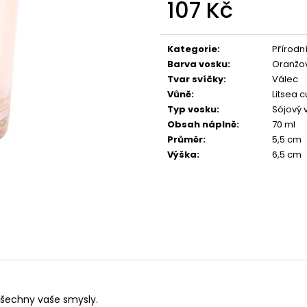
107 Kč
PŘÍRODNÍ VONNÁ SVÍČKA SÓJOVÁ -
PŘÍRODNÍ VONN
AROMKA - SET 10 KS ČAJOVÝCH
AROMKA - MINI 
SVÍČEK V PLECHU - HEBKÁ LINIE-DEEP
VANILKA
Měrná
LINE
cena:
99 Kč
Kategorie
:
Přírodní
180 Kč
Barva vosku
:
Oranžo
Tvar svíčky
:
Válec
Vůně
:
Litsea 
Typ vosku
:
Sójový 
Obsah náplně
:
70 ml
Průměr
:
5,5 cm
Výška
:
6,5 cm
všechny vaše smysly.