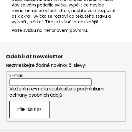
Aby se vám podařilo svíčku vypálit co nevíce
rovnoměrně do všech stran, nechte vosk rozpustit
až k okraji. Svíčka se roztaví do tekutého stavu a
vytvoří „jezírko“. Tím je i vůně intenzivnější.
Palte svíčku na nehořlavém povrchu.
Z
á
Odebírat newsletter
p
Nezmeškejte žádné novinky či slevy!
a
t
E-mail
í
Vložením e-mailu souhlasíte s
podmínkami
ochrany osobních údajů
PŘIHLÁSIT SE