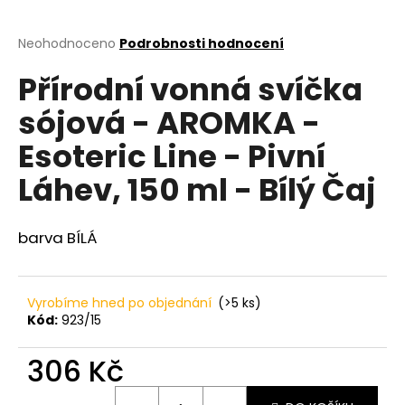
a
j
Průměrné
Neohodnoceno
Podrobnosti hodnocení
hodnocení
í
Přírodní vonná svíčka
produktu
t
je
sójová - AROMKA -
?
0,0
z
Esoteric Line - Pivní
5
hvězdiček.
Láhev, 150 ml - Bílý Čaj
HLEDAT
barva BÍLÁ
D
Vyrobíme hned po objednání
(>5 ks)
o
Kód:
923/15
p
o
306 Kč
r
u
Měrná