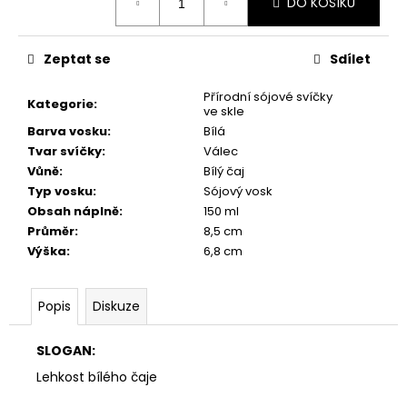
č
DO KOŠÍKU
cena:
u
j
Zeptat se
Sdílet
e
m
Přírodní sójové svíčky
e
Kategorie
:
ve skle
Barva vosku
:
Bílá
Tvar svíčky
:
Válec
PŘÍRODNÍ
VONNÁ
Vůně
:
Bílý čaj
SVÍČKA
Typ vosku
:
Sójový vosk
SÓJOVÁ
Obsah náplně
:
150 ml
-
Průměr
:
8,5 cm
AROMKA
-
Výška
:
6,8 cm
SET
10
KS
Popis
Diskuze
ČAJOVÝCH
SVÍČEK
V
SLOGAN:
PLECHU
-
Lehkost bílého čaje
HEBKÁ
LINIE-