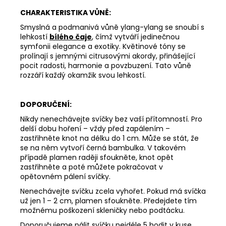
DEEP
CHARAKTERISTIKA VŮNĚ:
LINE
Smyslná a podmanivá vůně ylang-ylang se snoubí s
180
Kč
lehkostí
bílého čaje
, čímž vytváří jedinečnou
symfonii elegance a exotiky. Květinové tóny se
prolínají s jemnými citrusovými akordy, přinášející
pocit radosti, harmonie a povzbuzení. Tato vůně
rozzáří každý okamžik svou lehkostí.
DOPORUČENÍ:
Nikdy nenechávejte svíčky bez vaší přítomností. Pro
delší dobu hoření – vždy před zapálením –
zastřihněte knot na délku do 1 cm. Může se stát, že
se na něm vytvoří černá bambulka. V takovém
případě plamen raději sfoukněte, knot opět
zastřihněte a poté můžete pokračovat v
opětovném pálení svíčky.
Nenechávejte svíčku zcela vyhořet. Pokud má svíčka
už jen 1 – 2 cm, plamen sfoukněte. Předejdete tím
možnému poškození skleničky nebo podtácku.
Doporučujeme pálit svíčku nejdéle 5 hodit v kuse.