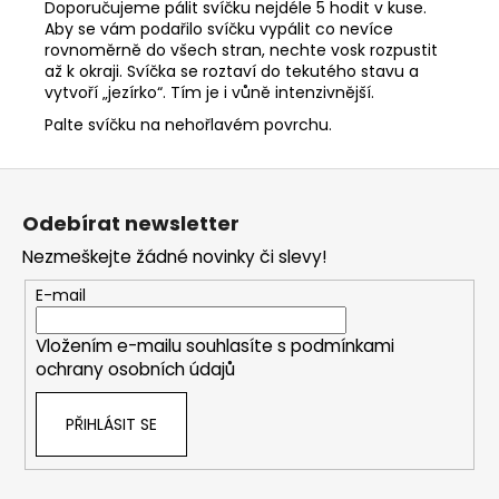
Doporučujeme pálit svíčku nejdéle 5 hodit v kuse.
Aby se vám podařilo svíčku vypálit co nevíce
rovnoměrně do všech stran, nechte vosk rozpustit
až k okraji. Svíčka se roztaví do tekutého stavu a
vytvoří „jezírko“. Tím je i vůně intenzivnější.
Palte svíčku na nehořlavém povrchu.
Z
á
Odebírat newsletter
p
Nezmeškejte žádné novinky či slevy!
a
t
E-mail
í
Vložením e-mailu souhlasíte s
podmínkami
ochrany osobních údajů
PŘIHLÁSIT SE