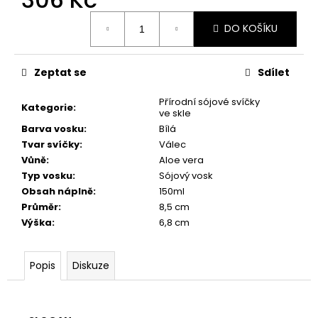
č
u
Měrná
DO KOŠÍKU
cena:
j
e
m
Zeptat se
Sdílet
e
Přírodní sójové svíčky
Kategorie
:
ve skle
PŘÍRODNÍ
Barva vosku
:
Bílá
VONNÁ
Tvar svíčky
:
Válec
SVÍČKA
SÓJOVÁ
Vůně
:
Aloe vera
-
Typ vosku
:
Sójový vosk
AROMKA
Obsah náplně
:
150ml
-
RECYKLOVANÉ
Průměr
:
8,5 cm
SKLO,
Výška
:
6,8 cm
250
ML
-
Popis
Diskuze
MEDUŇKA
257
Kč