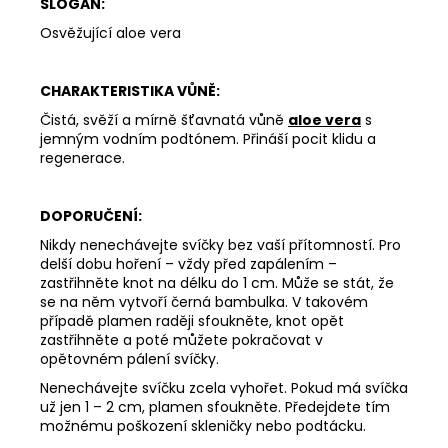
SLOGAN:
Osvěžující aloe vera
CHARAKTERISTIKA VŮNĚ:
Čistá, svěží a mírně šťavnatá vůně
aloe vera
s
jemným vodním podtónem. Přináší pocit klidu a
regenerace.
DOPORUČENÍ:
Nikdy nenechávejte svíčky bez vaší přítomností. Pro
delší dobu hoření – vždy před zapálením –
zastřihněte knot na délku do 1 cm. Může se stát, že
se na něm vytvoří černá bambulka. V takovém
případě plamen raději sfoukněte, knot opět
zastřihněte a poté můžete pokračovat v
opětovném pálení svíčky.
Nenechávejte svíčku zcela vyhořet. Pokud má svíčka
už jen 1 – 2 cm, plamen sfoukněte. Předejdete tím
možnému poškození skleničky nebo podtácku.