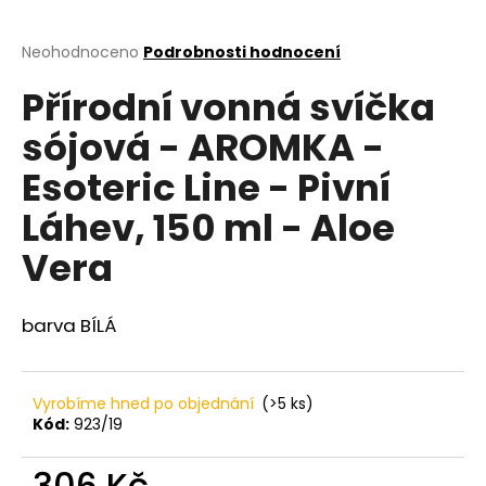
a
j
Průměrné
Neohodnoceno
Podrobnosti hodnocení
hodnocení
í
Přírodní vonná svíčka
produktu
t
je
sójová - AROMKA -
?
0,0
z
Esoteric Line - Pivní
5
hvězdiček.
Láhev, 150 ml - Aloe
HLEDAT
Vera
barva BÍLÁ
D
o
p
Vyrobíme hned po objednání
(>5 ks)
o
Kód:
923/19
r
u
306 Kč