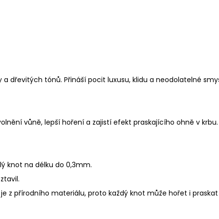
 dřevitých tónů. Přináší pocit luxusu, klidu a neodolatelné smys
nění vůně, lepší hoření a zajistí efekt praskajícího ohně v krbu.
lý knot na délku do 0,3mm.
ztavil.
e z přírodního materiálu, proto každý knot může hořet i praskat