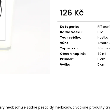
PŘÍRODNÍ VONNÁ SVÍČKA SÓJOVÁ -
PŘÍRODNÍ VONN
AROMKA - SET 10 KS ČAJOVÝCH
AROMKA - MINI 
SVÍČEK V PLECHU - HEBKÁ LINIE-DEEP
VANILKA
126 Kč
LINE
99 Kč
Měrná
180 Kč
cena:
Kategorie
:
Přírodn
Barva vosku
:
Bílá
Tvar svíčky
:
Kostka
Vůně
:
Ambra 
Typ vosku
:
Sójový 
Obsah náplně
:
80 ml
Průměr
:
5 cm
Výška
:
5 cm
rý neobsahuje žádné pesticidy, herbicidy, živočišné produkty ani