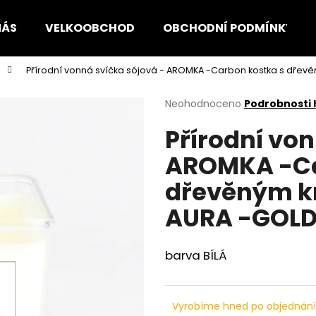
NÁS
VELKOOBCHOD
OBCHODNÍ PODMÍNKY
Přírodní vonná svíčka sójová - AROMKA -Carbon kostka s dřev
Co potřebujete najít?
Průměrné
Neohodnoceno
Podrobnosti
hodnocení
Přírodní von
produktu
HLEDAT
je
AROMKA -Ca
0,0
z
dřevěným k
5
Doporučujeme
hvězdiček.
AURA -GOLD
barva BÍLÁ
Vyrobíme hned po objednán