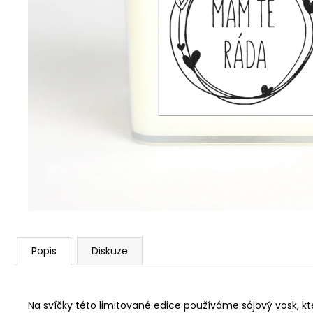
PŘÍRODNÍ VONNÁ SVÍČKA SÓJOVÁ -
AROMKA - SET 10 KS ČAJOVÝCH
SVÍČEK V PLECHU - BEZ VŮNĚ
162 Kč
Popis
Diskuze
Na svíčky této limitované edice používáme sójový vosk, kte