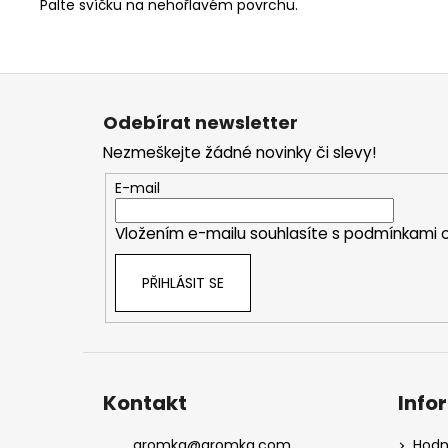
Palte svíčku na nehořlavém povrchu.
Z
á
Odebírat newsletter
p
Nezmeškejte žádné novinky či slevy!
a
t
E-mail
í
Vložením e-mailu souhlasíte s
podmínkami o
PŘIHLÁSIT SE
Kontakt
Info
aromka
@
aromka.com
Hodn