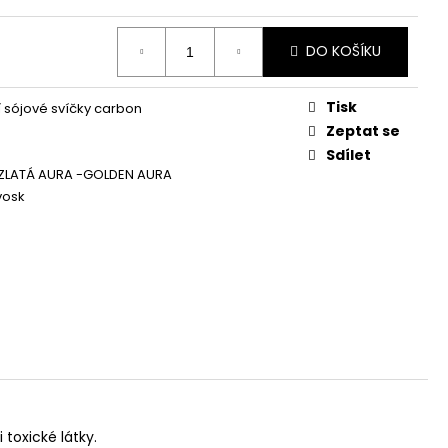
Á SVÍČKA PALMOVÁ -
WHISKOVKA, 90 ML -
DO KOŠÍKU
Tisk
í sójové svíčky carbon
Zeptat se
Sdílet
ZLATÁ AURA -GOLDEN AURA
vosk
 toxické látky.