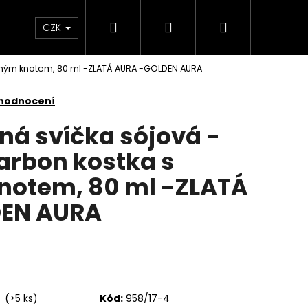
Hledat
Přihlášení
Nákupní
KONTAKTY
CZK
ěným knotem, 80 ml -ZLATÁ AURA -GOLDEN AURA
košík
 hodnocení
ná svíčka sójová -
rbon kostka s
notem, 80 ml -ZLATÁ
EN AURA
Následující
í
(>5 ks)
Kód:
958/17-4