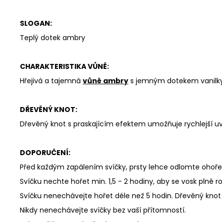
SLOGAN:
Teplý dotek ambry
CHARAKTERISTIKA VŮNĚ:
Hřejivá a tajemná
vůně ambry
s jemným dotekem vanilky a
DŘEVĚNÝ KNOT:
Dřevěný knot s praskajícím efektem umožňuje rychlejší uvol
DOPORUČENÍ:
Před každým zapálením svíčky, prsty lehce odlomte ohoře
Svíčku nechte hořet min. 1,5 - 2 hodiny, aby se vosk plně ro
Svíčku nenechávejte hořet déle než 5 hodin. Dřevěný knot j
Nikdy nenechávejte svíčky bez vaší přítomností.