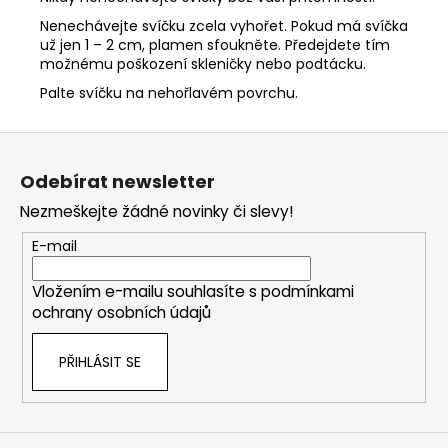
Nenechávejte svíčku zcela vyhořet. Pokud má svíčka
už jen 1 – 2 cm, plamen sfoukněte. Předejdete tím
možnému poškození skleničky nebo podtácku.
Palte svíčku na nehořlavém povrchu.
Z
á
Odebírat newsletter
p
Nezmeškejte žádné novinky či slevy!
a
t
E-mail
í
Vložením e-mailu souhlasíte s
podmínkami
ochrany osobních údajů
PŘIHLÁSIT SE