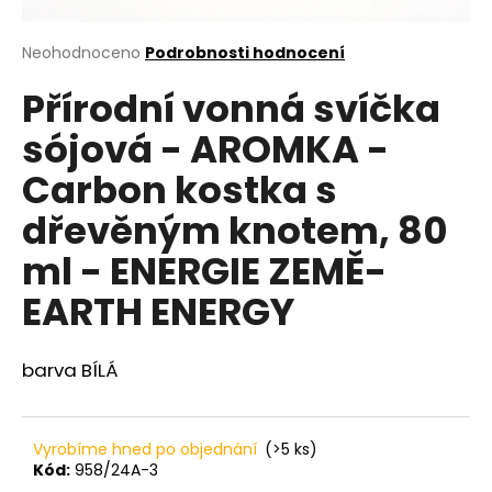
a
j
Průměrné
Neohodnoceno
Podrobnosti hodnocení
hodnocení
í
Přírodní vonná svíčka
produktu
t
je
sójová - AROMKA -
?
0,0
z
Carbon kostka s
5
hvězdiček.
dřevěným knotem, 80
HLEDAT
ml - ENERGIE ZEMĚ-
EARTH ENERGY
D
barva BÍLÁ
o
p
o
r
Vyrobíme hned po objednání
(>5 ks)
u
Kód:
958/24A-3