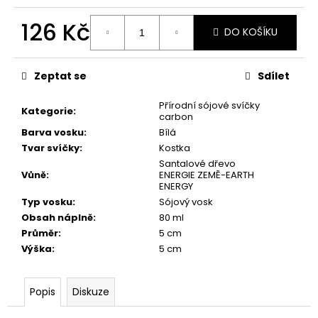
č
u
126 Kč
j
DO KOŠÍKU
e
Měrná
m
cena:
Zeptat se
Sdílet
e
Přírodní sójové svíčky
Kategorie
:
carbon
PŘÍRODNÍ
Barva vosku
:
Bílá
VONNÁ
SVÍČKA
Tvar svíčky
:
Kostka
SÓJOVÁ
Santalové dřevo
-
Vůně
:
ENERGIE ZEMĚ-EARTH
AROMKA
ENERGY
-
Typ vosku
:
Sójový vosk
RECYKLOVANÉ
SKLO,
Obsah náplně
:
80 ml
250
Průměr
:
5 cm
ML
Výška
:
5 cm
-
LEVANDULE
257
Popis
Diskuze
Kč