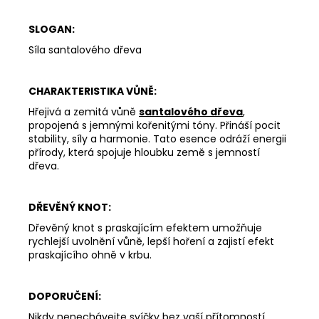
SLOGAN:
Síla santalového dřeva
CHARAKTERISTIKA VŮNĚ:
Hřejivá a zemitá vůně
santalového dřeva
,
propojená s jemnými kořenitými tóny. Přináší pocit
stability, síly a harmonie. Tato esence odráží energii
přírody, která spojuje hloubku země s jemností
dřeva.
DŘEVĚNÝ KNOT:
Dřevěný knot s praskajícím efektem umožňuje
rychlejší uvolnění vůně, lepší hoření a zajistí efekt
praskajícího ohně v krbu.
DOPORUČENÍ:
Nikdy nenechávejte svíčky bez vaší přítomností.