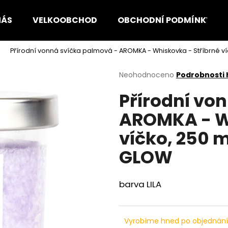
NÁS
VELKOOBCHOD
OBCHODNÍ PODMÍNKY
Přírodní vonná svíčka palmová - AROMKA - Whiskovka - Stříbrné v
Co potřebujete najít?
Průměrné
Neohodnoceno
Podrobnosti
hodnocení
Přírodní vo
produktu
HLEDAT
je
AROMKA - Wh
0,0
z
víčko, 250 
5
Doporučujeme
hvězdiček.
GLOW
barva LILA
Vyrobíme hned po objednán