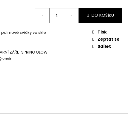
Á SVÍČKA PALMOVÁ -
WHISKOVKA, 90 ML -
DO KOŠÍKU
Tisk
í palmové svíčky ve skle
Zeptat se
Sdílet
JARNÍ ZÁŘE-SPRING GLOW
ý vosk