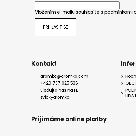
í
Vložením e-mailu souhlasíte s
podmínkami o
PŘIHLÁSIT SE
Kontakt
Info
aromka
@
aromka.com
Hodn
+420 737 025 536
OBC
Sledujte nás na FB
PODM
ÚDAJ
svickyaromka
Přijímáme online platby