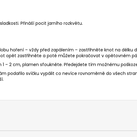
ladkosti. Přináší pocit jarního rozkvětu.
 dobu hoření – vždy před zapálením – zastřihněte knot na délku d
ot opět zastřihněte a poté můžete pokračovat v opětovném pál
en 1 – 2 cm, plamen sfoukněte. Předejdete tím možnému poškoze
ám podařilo svíčku vypálit co nevíce rovnoměrně do všech stran, 
í.