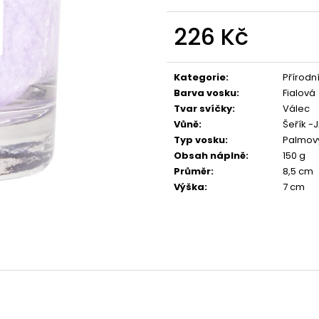
PŘÍRODNÍ VONNÁ SVÍČKA SÓJOVÁ -
PŘÍRODNÍ VONN
AROMKA - SET 10 KS ČAJOVÝCH
AROMKA - MINI 
SVÍČEK V PLECHU - HEBKÁ LINIE-DEEP
VANILKA
226 Kč
LINE
99 Kč
Měrná
180 Kč
cena:
Kategorie
:
Přírodn
Barva vosku
:
Fialová
Tvar svíčky
:
Válec
Vůně
:
Šeřík -
Typ vosku
:
Palmov
Obsah náplně
:
150 g
Průměr
:
8,5 cm
Výška
:
7 cm