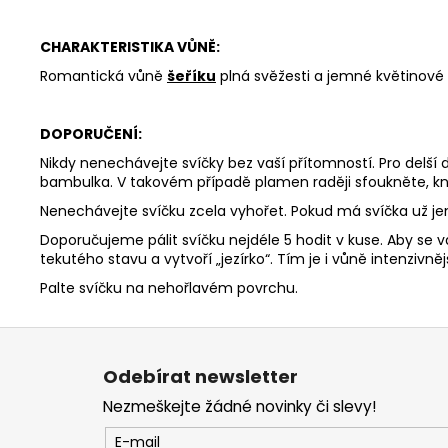
CHARAKTERISTIKA VŮNĚ:
Romantická vůně
šeříku
plná svěžesti a jemné květinové s
DOPORUČENÍ:
Nikdy nenechávejte svíčky bez vaší přítomností. Pro delší
bambulka. V takovém případě plamen raději sfoukněte, kn
Nenechávejte svíčku zcela vyhořet. Pokud má svíčka už j
Doporučujeme pálit svíčku nejdéle 5 hodit v kuse. Aby se v
tekutého stavu a vytvoří „jezírko“. Tím je i vůně intenzivnějš
Palte svíčku na nehořlavém povrchu.
Z
á
Odebírat newsletter
p
Nezmeškejte žádné novinky či slevy!
a
t
E-mail