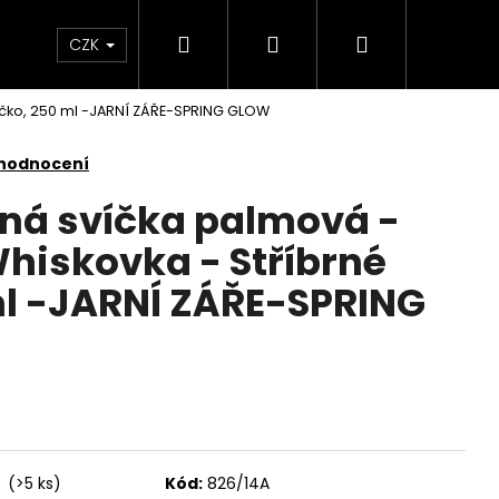
Hledat
Přihlášení
Nákupní
KONTAKTY
CZK
íčko, 250 ml -JARNÍ ZÁŘE-SPRING GLOW
košík
 hodnocení
nná svíčka palmová -
iskovka - Stříbrné
ml -JARNÍ ZÁŘE-SPRING
Následující
í
(>5 ks)
Kód:
826/14A