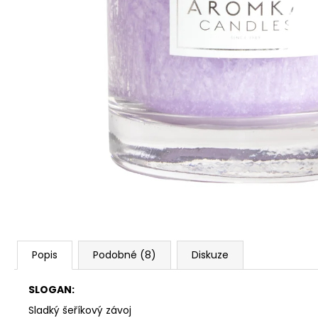
PŘÍRODNÍ VONNÁ SVÍČKA SÓJOVÁ -
AROMKA - SET 10 KS ČAJOVÝCH
SVÍČEK V PLECHU - BEZ VŮNĚ
162 Kč
Popis
Podobné (8)
Diskuze
SLOGAN:
Sladký šeříkový závoj