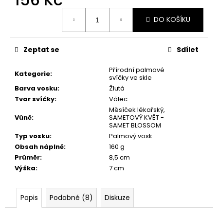
č
u
Měrná
DO KOŠÍKU
cena:
j
e
m
Zeptat se
Sdílet
e
Přírodní palmové
Kategorie
:
svíčky ve skle
PŘÍRODNÍ
Barva vosku
:
Žlutá
VONNÁ
Tvar svíčky
:
Válec
SVÍČKA
SÓJOVÁ
Měsíček lékařský,
-
Vůně
:
SAMETOVÝ KVĚT -
AROMKA
SAMET BLOSSOM
-
Typ vosku
:
Palmový vosk
SET
Obsah náplně
:
160 g
10
KS
Průměr
:
8,5 cm
ČAJOVÝCH
Výška
:
7 cm
SVÍČEK
V
PLECHU
Popis
Podobné (8)
Diskuze
-
BEZ
VŮNĚ