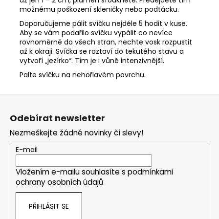
možnému poškození skleničky nebo podtácku.
Doporučujeme pálit svíčku nejdéle 5 hodit v kuse.
Aby se vám podařilo svíčku vypálit co nevíce
rovnoměrně do všech stran, nechte vosk rozpustit
až k okraji. Svíčka se roztaví do tekutého stavu a
vytvoří „jezírko“. Tím je i vůně intenzivnější.
Palte svíčku na nehořlavém povrchu.
Z
á
Odebírat newsletter
p
Nezmeškejte žádné novinky či slevy!
a
t
E-mail
í
Vložením e-mailu souhlasíte s
podmínkami
ochrany osobních údajů
PŘIHLÁSIT SE