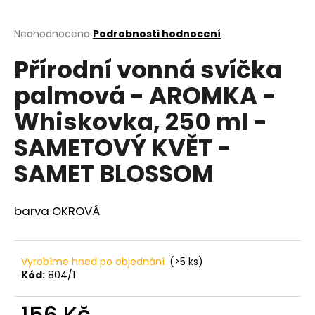
a
j
Průměrné
Neohodnoceno
Podrobnosti hodnocení
hodnocení
í
Přírodní vonná svíčka
produktu
t
je
palmová - AROMKA -
?
0,0
z
Whiskovka, 250 ml -
5
hvězdiček.
SAMETOVÝ KVĚT -
HLEDAT
SAMET BLOSSOM
barva OKROVÁ
D
o
p
Vyrobíme hned po objednání
(>5 ks)
o
Kód:
804/1
r
u
156 Kč