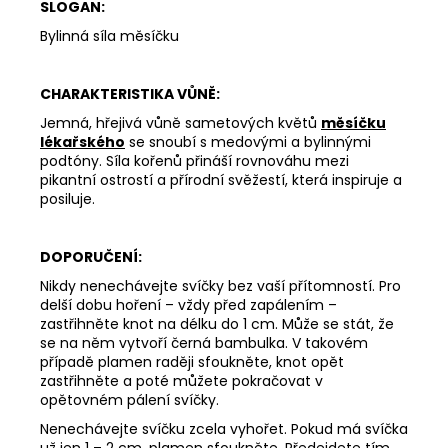
SLOGAN:
162
Bylinná síla měsíčku
Kč
CHARAKTERISTIKA VŮNĚ:
Jemná, hřejivá vůně sametových květů
měsíčku
lékařského
se snoubí s medovými a bylinnými
podtóny. Síla kořenů přináší rovnováhu mezi
pikantní ostrostí a přírodní svěžestí, která inspiruje a
posiluje.
DOPORUČENÍ:
Nikdy nenechávejte svíčky bez vaší přítomností. Pro
delší dobu hoření – vždy před zapálením –
zastřihněte knot na délku do 1 cm. Může se stát, že
se na něm vytvoří černá bambulka. V takovém
případě plamen raději sfoukněte, knot opět
zastřihněte a poté můžete pokračovat v
opětovném pálení svíčky.
Nenechávejte svíčku zcela vyhořet. Pokud má svíčka
už jen 1 – 2 cm, plamen sfoukněte. Předejdete tím