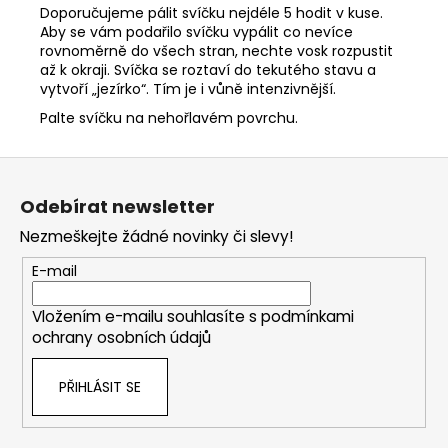
Doporučujeme pálit svíčku nejdéle 5 hodit v kuse.
Aby se vám podařilo svíčku vypálit co nevíce
rovnoměrně do všech stran, nechte vosk rozpustit
až k okraji. Svíčka se roztaví do tekutého stavu a
vytvoří „jezírko“. Tím je i vůně intenzivnější.
Palte svíčku na nehořlavém povrchu.
Z
á
Odebírat newsletter
p
Nezmeškejte žádné novinky či slevy!
a
t
E-mail
í
Vložením e-mailu souhlasíte s
podmínkami
ochrany osobních údajů
PŘIHLÁSIT SE