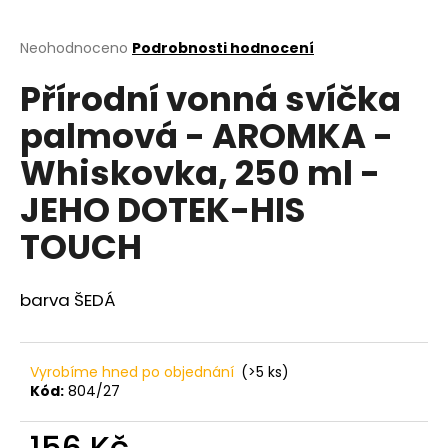
a
j
Průměrné
Neohodnoceno
Podrobnosti hodnocení
hodnocení
í
Přírodní vonná svíčka
produktu
t
je
palmová - AROMKA -
?
0,0
z
Whiskovka, 250 ml -
5
hvězdiček.
JEHO DOTEK-HIS
HLEDAT
TOUCH
barva ŠEDÁ
D
o
p
Vyrobíme hned po objednání
(>5 ks)
o
Kód:
804/27
r
u
156 Kč