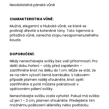
Neodolatelná pánská vůně
CHARAKTERISTIKA VŮNĚ:
Mužná, elegantní a hluboká vůně, ve které se
prolínají dřevité a kořeněné tóny. Tato tajemná a
přitažlivá vůně, zanechá stopu nezapomenutelného
kouzla.
DOPORUČENÍ:
Nikdy nenechávejte svíčky bez vaší přítomností. Pro
delší dobu hoření – vždy před zapálením –
zastřihněte knot na délku do 1 cm. Může se stát, že
se na něm vytvoří černá bambulka. V takovém
případě plamen raději sfoukněte, knot opět
zastřihněte a poté můžete pokračovat v
opětovném pálení svíčky.
Nenechávejte svíčku zcela vyhořet. Pokud má svíčka
už jen 1 – 2 cm, plamen sfoukněte. Předejdete tím
možnému poškození skleničky nebo podtácku.