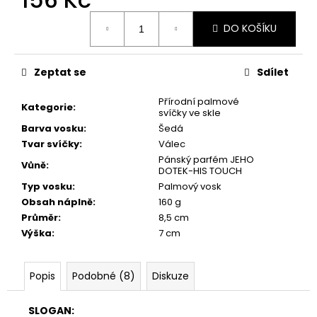
č
u
Měrná
DO KOŠÍKU
cena:
j
e
m
Zeptat se
Sdílet
e
Přírodní palmové
Kategorie
:
svíčky ve skle
PŘÍRODNÍ
Barva vosku
:
Šedá
VONNÁ
Tvar svíčky
:
Válec
SVÍČKA
SÓJOVÁ
Pánský parfém JEHO
Vůně
:
-
DOTEK-HIS TOUCH
AROMKA
Typ vosku
:
Palmový vosk
-
Obsah náplně
:
160 g
RECYKLOVANÉ
SKLO,
Průměr
:
8,5 cm
250
Výška
:
7 cm
ML
-
KVĚT
Popis
Podobné (8)
Diskuze
LÍPY
257
Kč
SLOGAN: