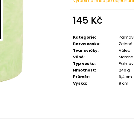
Vyrobíme hned po objednán
PŘÍRODNÍ VONNÁ SVÍČKA SÓJOVÁ -
PŘÍRODNÍ VONN
AROMKA - SET 10 KS ČAJOVÝCH
AROMKA - MINI 
SVÍČEK V PLECHU - HEBKÁ LINIE-DEEP
VANILKA
LINE
145 Kč
99 Kč
180 Kč
Měrná
cena:
Kategorie
:
Palmové
Barva vosku
:
Zelená
Tvar svíčky
:
Válec
Vůně
:
Matcha
Typ vosku
:
Palmov
Hmotnost
:
240 g
Průměr
:
6,4 cm
Výška
:
9 cm