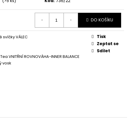
í
(>5 ks)
Kód:
736/22
Á SVÍČKA PALMOVÁ -
WHISKOVKA, 90 ML -
DO KOŠÍKU
Tisk
 svíčky VÁLEC
Zeptat se
Sdílet
 Tea VNITŘNÍ ROVNOVÁHA-INNER BALANCE
ý vosk