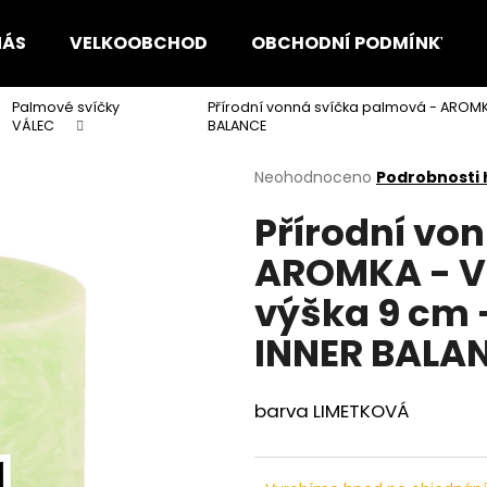
NÁS
VELKOOBCHOD
OBCHODNÍ PODMÍNKY
Palmové svíčky
Přírodní vonná svíčka palmová - AROM
Co potřebujete najít?
VÁLEC
BALANCE
Průměrné
Neohodnoceno
Podrobnosti
hodnocení
HLEDAT
Přírodní vo
produktu
je
AROMKA - Vá
0,0
z
Doporučujeme
výška 9 cm
5
hvězdiček.
INNER BALA
barva LIMETKOVÁ