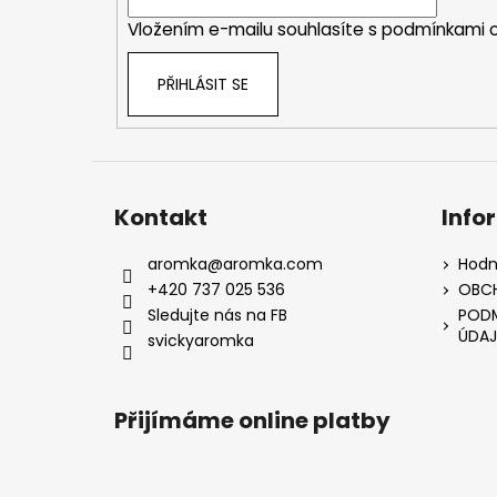
í
Vložením e-mailu souhlasíte s
podmínkami o
PŘIHLÁSIT SE
Kontakt
Info
aromka
@
aromka.com
Hodn
+420 737 025 536
OBC
Sledujte nás na FB
PODM
ÚDAJ
svickyaromka
Přijímáme online platby