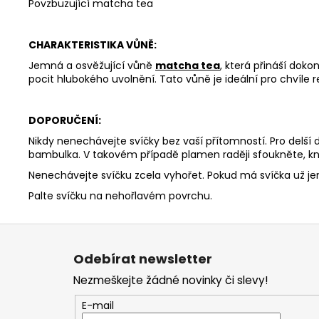
Povzbuzující matcha tea
CHARAKTERISTIKA VŮNĚ:
Jemná a osvěžující vůně
matcha tea
, která přináší doko
pocit hlubokého uvolnění. Tato vůně je ideální pro chvíle r
DOPORUČENÍ:
Nikdy nenechávejte svíčky bez vaší přítomností. Pro delší
bambulka. V takovém případě plamen raději sfoukněte, kn
Nenechávejte svíčku zcela vyhořet. Pokud má svíčka už j
Palte svíčku na nehořlavém povrchu.
Z
á
Odebírat newsletter
p
Nezmeškejte žádné novinky či slevy!
a
t
E-mail