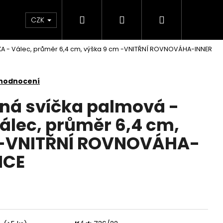
Hledat
Přihlášení
Nákupní
KONTAKTY
CZK
KA - Válec, průměr 6,4 cm, výška 9 cm -VNITŘNÍ ROVNOVÁHA-INNER
košík
 hodnocení
nná svíčka palmová -
lec, průměr 6,4 cm,
 -VNITŘNÍ ROVNOVÁHA-
NCE
Následující