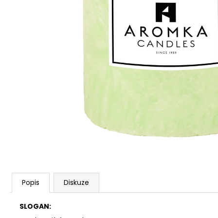
PŘÍRODNÍ VONNÁ SVÍČKA SÓJOVÁ -
AROMKA - SET 10 KS ČAJOVÝCH
SVÍČEK V PLECHU - BEZ VŮNĚ
162 Kč
Popis
Diskuze
SLOGAN: