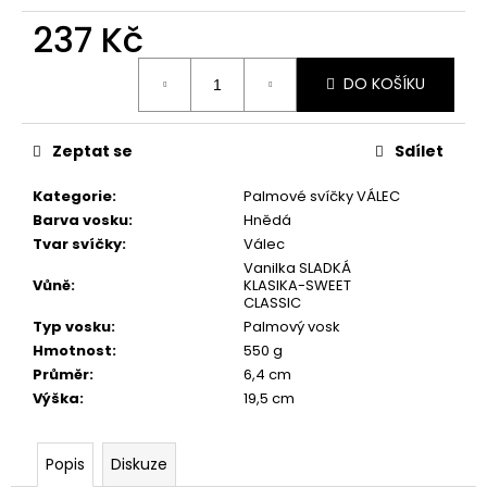
č
u
237 Kč
j
Měrná
e
DO KOŠÍKU
cena:
m
e
Zeptat se
Sdílet
PŘÍRODNÍ
Kategorie
:
Palmové svíčky VÁLEC
VONNÁ
Barva vosku
:
Hnědá
SVÍČKA
SÓJOVÁ
Tvar svíčky
:
Válec
-
Vanilka SLADKÁ
AROMKA
Vůně
:
KLASIKA-SWEET
-
CLASSIC
RECYKLOVANÉ
Typ vosku
:
Palmový vosk
SKLO,
Hmotnost
:
550 g
250
ML
Průměr
:
6,4 cm
-
Výška
:
19,5 cm
KVĚT
LÍPY
257
Popis
Diskuze
Kč