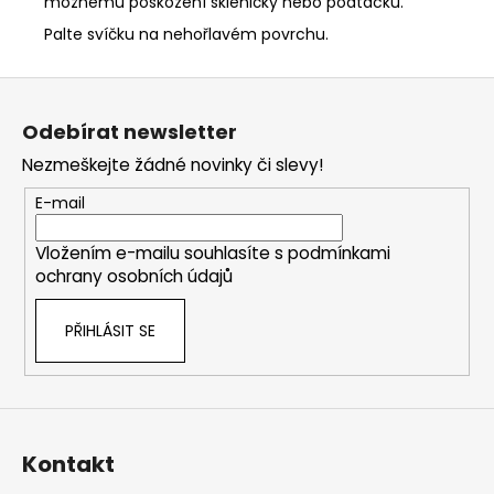
možnému poškození skleničky nebo podtácku.
Palte svíčku na nehořlavém povrchu.
Z
á
Odebírat newsletter
p
Nezmeškejte žádné novinky či slevy!
a
t
E-mail
í
Vložením e-mailu souhlasíte s
podmínkami
ochrany osobních údajů
PŘIHLÁSIT SE
Kontakt