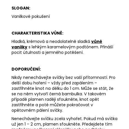
SLOGAN:
Vanilkové pokušení
CHARAKTERISTIKA VŮNĚ:
Hladká, krémová a neodolatelně sladká
vůně
vanilky
s lehkým karamelovým podtónem. Přináší
pocit útulnosti a jemného potěšení.
DOPORUČENÍ:
Nikdy nenechávejte svíčky bez vaší přítomností. Pro
delší dobu hoření – vždy před zapálením –
zastřihněte knot na délku do 1 cm. Může se stát, že
se na něm vytvoří černá bambulka. V takovém
případě plamen raději sfoukněte, knot opět
zastřihněte a poté můžete pokračovat v
opětovném pálení svíčky.
Nenechávejte svíčku zcela vyhořet. Pokud má svíčka
už jen 1 – 2 cm, plamen sfoukněte. Předejdete tím