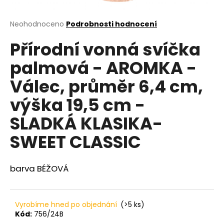
a
j
Průměrné
Neohodnoceno
Podrobnosti hodnocení
hodnocení
í
Přírodní vonná svíčka
produktu
t
je
palmová - AROMKA -
?
0,0
z
Válec, průměr 6,4 cm,
5
hvězdiček.
výška 19,5 cm -
HLEDAT
SLADKÁ KLASIKA-
SWEET CLASSIC
D
barva BÉŽOVÁ
o
p
o
r
Vyrobíme hned po objednání
(>5 ks)
u
Kód:
756/24B