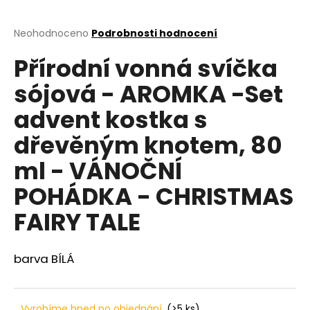
a
j
Průměrné
Neohodnoceno
Podrobnosti hodnocení
hodnocení
í
Přírodní vonná svíčka
produktu
t
je
sójová - AROMKA -Set
?
0,0
z
advent kostka s
5
hvězdiček.
dřevěným knotem, 80
HLEDAT
ml - VÁNOČNÍ
POHÁDKA - CHRISTMAS
FAIRY TALE
D
o
p
barva BÍLÁ
o
r
u
Vyrobíme hned po objednání
(>5 ks)