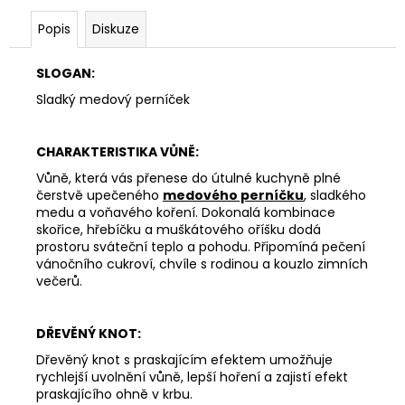
Popis
Diskuze
SLOGAN:
Sladký medový perníček
CHARAKTERISTIKA VŮNĚ:
Vůně, která vás přenese do útulné kuchyně plné
čerstvě upečeného
medového perníčku
, sladkého
medu a voňavého koření. Dokonalá kombinace
skořice, hřebíčku a muškátového oříšku dodá
prostoru sváteční teplo a pohodu. Připomíná pečení
vánočního cukroví, chvíle s rodinou a kouzlo zimních
večerů.
DŘEVĚNÝ KNOT:
Dřevěný knot s praskajícím efektem umožňuje
rychlejší uvolnění vůně, lepší hoření a zajistí efekt
praskajícího ohně v krbu.