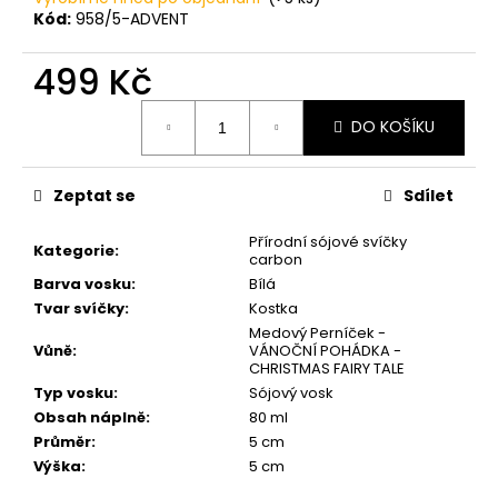
č
Kód:
958/5-ADVENT
u
j
499 Kč
e
m
Měrná
e
DO KOŠÍKU
cena:
PŘÍRODNÍ
Zeptat se
Sdílet
VONNÁ
SVÍČKA
Přírodní sójové svíčky
SÓJOVÁ
Kategorie
:
carbon
-
AROMKA
Barva vosku
:
Bílá
-
Tvar svíčky
:
Kostka
RECYKLOVANÉ
Medový Perníček -
SKLO,
Vůně
:
VÁNOČNÍ POHÁDKA -
250
CHRISTMAS FAIRY TALE
ML
Typ vosku
:
Sójový vosk
-
MEDUŇKA
Obsah náplně
:
80 ml
Průměr
:
5 cm
257
Kč
Výška
:
5 cm