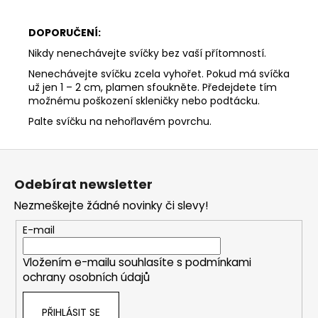
DOPORUČENÍ:
Nikdy nenechávejte svíčky bez vaší přítomností.
Nenechávejte svíčku zcela vyhořet. Pokud má svíčka
už jen 1 – 2 cm, plamen sfoukněte. Předejdete tím
možnému poškození skleničky nebo podtácku.
Palte svíčku na nehořlavém povrchu.
Z
á
Odebírat newsletter
p
Nezmeškejte žádné novinky či slevy!
a
t
E-mail
í
Vložením e-mailu souhlasíte s
podmínkami
ochrany osobních údajů
PŘIHLÁSIT SE