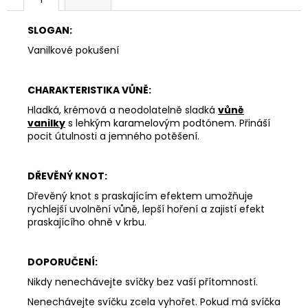
SLOGAN:
Vanilkové pokušení
CHARAKTERISTIKA VŮNĚ:
Hladká, krémová a neodolatelně sladká
vůně
vanilky
s lehkým karamelovým podtónem. Přináší
pocit útulnosti a jemného potěšení.
DŘEVĚNÝ KNOT:
Dřevěný knot s praskajícím efektem umožňuje
rychlejší uvolnění vůně, lepší hoření a zajistí efekt
praskajícího ohně v krbu.
DOPORUČENÍ:
Nikdy nenechávejte svíčky bez vaší přítomností.
Nenechávejte svíčku zcela vyhořet. Pokud má svíčka