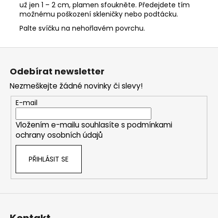
už jen 1 – 2 cm, plamen sfoukněte. Předejdete tím
možnému poškození skleničky nebo podtácku.
Palte svíčku na nehořlavém povrchu.
Z
á
Odebírat newsletter
p
Nezmeškejte žádné novinky či slevy!
a
t
E-mail
í
Vložením e-mailu souhlasíte s
podmínkami
ochrany osobních údajů
PŘIHLÁSIT SE
Kontakt