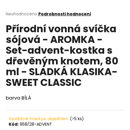
a
j
Průměrné
Neohodnoceno
Podrobnosti hodnocení
hodnocení
í
Přírodní vonná svíčka
produktu
t
je
sójová - AROMKA -
?
0,0
z
Set-advent-kostka s
5
hvězdiček.
dřevěným knotem, 80
HLEDAT
ml - SLADKÁ KLASIKA-
SWEET CLASSIC
D
barva BÍLÁ
o
p
o
r
Vyrobíme hned po objednání
(>5 ks)
u
Kód:
958/28-ADVENT