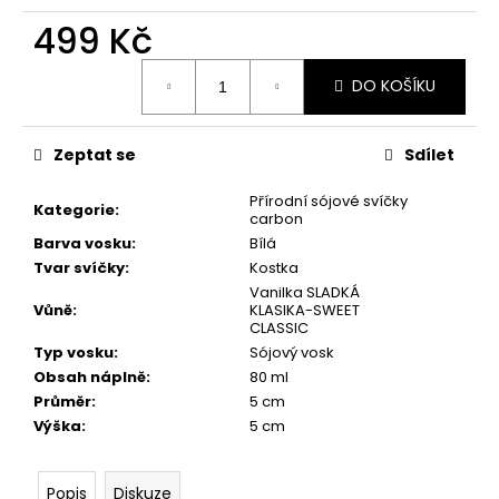
č
u
499 Kč
j
Měrná
e
DO KOŠÍKU
cena:
m
e
Zeptat se
Sdílet
PŘÍRODNÍ
Přírodní sójové svíčky
VONNÁ
Kategorie
:
carbon
SVÍČKA
Barva vosku
:
Bílá
SÓJOVÁ
-
Tvar svíčky
:
Kostka
AROMKA
Vanilka SLADKÁ
-
Vůně
:
KLASIKA-SWEET
RECYKLOVANÉ
CLASSIC
SKLO,
Typ vosku
:
Sójový vosk
250
Obsah náplně
:
80 ml
ML
-
Průměr
:
5 cm
KVĚT
Výška
:
5 cm
LÍPY
257
Kč
Popis
Diskuze