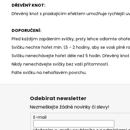
DŘEVĚNÝ KNOT:
Dřevěný knot s praskajícím efektem umožňuje rychlejší uvol
DOPORUČENÍ:
Před každým zapálením svíčky, prsty lehce odlomte ohoře
Svíčku nechte hořet min. 1,5 - 2 hodiny, aby se vosk plně ro
Svíčku nenechávejte hořet déle než 5 hodin. Dřevěný knot j
Nikdy nenechávejte svíčky bez vaší přítomností.
Palte svíčku na nehořlavém povrchu.
Z
á
Odebírat newsletter
p
Nezmeškejte žádné novinky či slevy!
a
t
E-mail
í