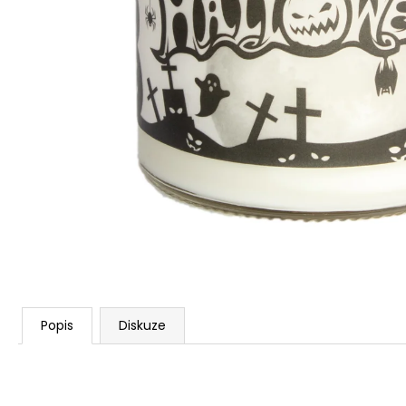
PŘÍRODNÍ VONNÁ SVÍČKA SÓJOVÁ -
AROMKA - SET 10 KS ČAJOVÝCH
SVÍČEK V PLECHU - BEZ VŮNĚ
162 Kč
Popis
Diskuze