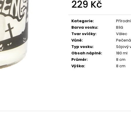
229 Kč
PŘÍRODNÍ VONNÁ SVÍČKA SÓJOVÁ -
PŘÍRODNÍ VONN
AROMKA - SET 10 KS ČAJOVÝCH
AROMKA - MINI 
SVÍČEK V PLECHU - HEBKÁ LINIE-DEEP
VANILKA
Měrná
LINE
cena:
99 Kč
Kategorie
:
Přírodní
180 Kč
Barva vosku
:
Bílá
Tvar svíčky
:
Válec
Vůně
:
Pečená
Typ vosku
:
Sójový 
Obsah náplně
:
180 ml
Průměr
:
8 cm
Výška
:
8 cm