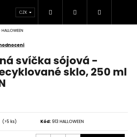
Hledat
Přihlášení
Nákupní
KONTAKTY
CZK
 - HALLOWEEN
košík
 hodnocení
ná svíčka sójová -
cyklované sklo, 250 ml
N
í
(>5 ks)
Kód:
913 HALLOWEEN
Následující