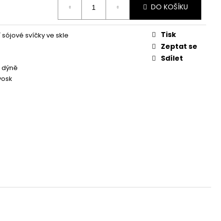
Á SVÍČKA PALMOVÁ -
DO KOŠÍKU
WHISKOVKA, 90 ML -
Tisk
 sójové svíčky ve skle
Zeptat se
Sdílet
 dýně
vosk