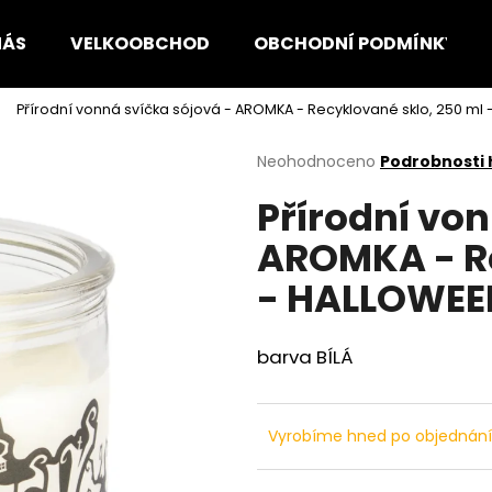
NÁS
VELKOOBCHOD
OBCHODNÍ PODMÍNKY
Přírodní vonná svíčka sójová - AROMKA - Recyklované sklo, 250 ml
Co potřebujete najít?
Průměrné
Neohodnoceno
Podrobnosti
hodnocení
Přírodní von
produktu
HLEDAT
je
AROMKA - Re
0,0
z
- HALLOWEE
5
Doporučujeme
hvězdiček.
barva BÍLÁ
Vyrobíme hned po objednán