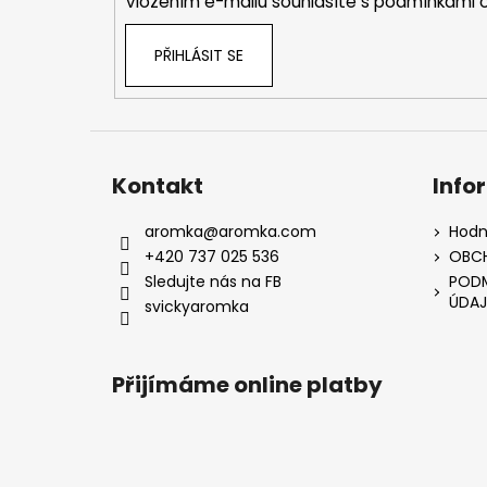
Vložením e-mailu souhlasíte s
podmínkami o
PŘIHLÁSIT SE
Kontakt
Info
aromka
@
aromka.com
Hodn
+420 737 025 536
OBC
Sledujte nás na FB
PODM
ÚDAJ
svickyaromka
Přijímáme online platby