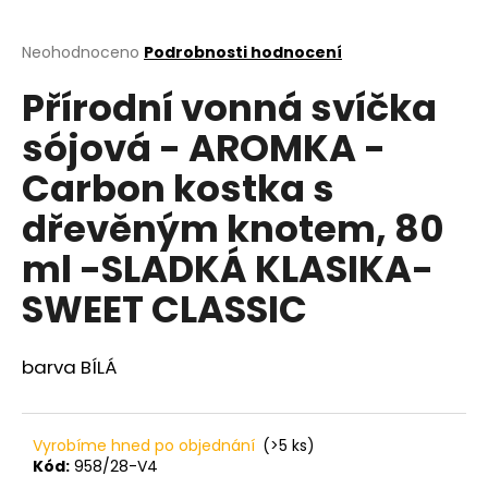
a
j
Průměrné
Neohodnoceno
Podrobnosti hodnocení
hodnocení
í
Přírodní vonná svíčka
produktu
t
je
sójová - AROMKA -
?
0,0
z
Carbon kostka s
5
hvězdiček.
dřevěným knotem, 80
HLEDAT
ml -SLADKÁ KLASIKA-
SWEET CLASSIC
D
barva BÍLÁ
o
p
o
r
Vyrobíme hned po objednání
(>5 ks)
u
Kód:
958/28-V4