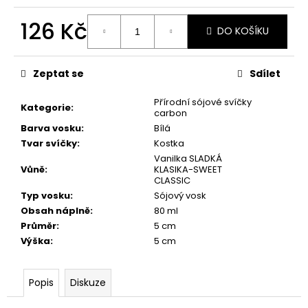
č
u
126 Kč
j
DO KOŠÍKU
e
Měrná
m
cena:
Zeptat se
Sdílet
e
Přírodní sójové svíčky
Kategorie
:
carbon
PŘÍRODNÍ
Barva vosku
:
Bílá
VONNÁ
SVÍČKA
Tvar svíčky
:
Kostka
SÓJOVÁ
Vanilka SLADKÁ
-
Vůně
:
KLASIKA-SWEET
AROMKA
CLASSIC
-
Typ vosku
:
Sójový vosk
SET
10
Obsah náplně
:
80 ml
KS
Průměr
:
5 cm
ČAJOVÝCH
Výška
:
5 cm
SVÍČEK
V
PLECHU
-
Popis
Diskuze
BEZ
VŮNĚ