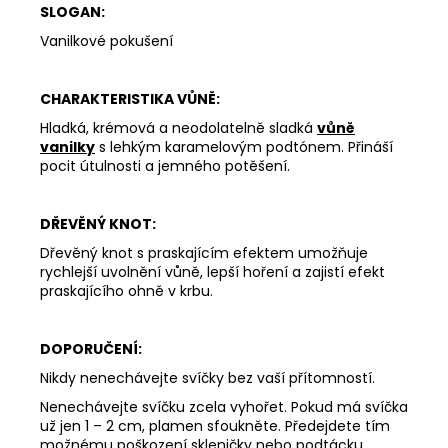
SLOGAN:
162
Kč
Vanilkové pokušení
CHARAKTERISTIKA VŮNĚ:
Hladká, krémová a neodolatelně sladká
vůně
vanilky
s lehkým karamelovým podtónem. Přináší
pocit útulnosti a jemného potěšení.
DŘEVĚNÝ KNOT:
Dřevěný knot s praskajícím efektem umožňuje
rychlejší uvolnění vůně, lepší hoření a zajistí efekt
praskajícího ohně v krbu.
DOPORUČENÍ:
Nikdy nenechávejte svíčky bez vaší přítomností.
Nenechávejte svíčku zcela vyhořet. Pokud má svíčka
už jen 1 – 2 cm, plamen sfoukněte. Předejdete tím
možnému poškození skleničky nebo podtácku.