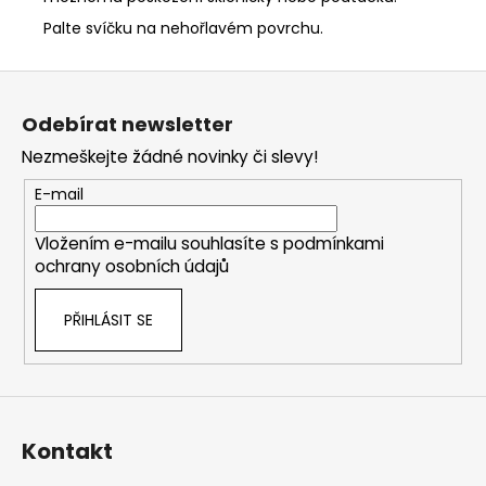
Palte svíčku na nehořlavém povrchu.
Z
á
Odebírat newsletter
p
Nezmeškejte žádné novinky či slevy!
a
t
E-mail
í
Vložením e-mailu souhlasíte s
podmínkami
ochrany osobních údajů
PŘIHLÁSIT SE
Kontakt