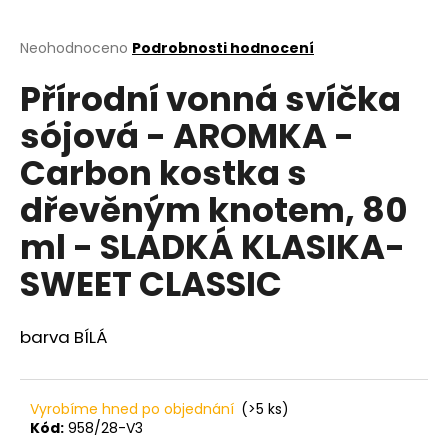
a
j
Průměrné
Neohodnoceno
Podrobnosti hodnocení
hodnocení
í
Přírodní vonná svíčka
produktu
t
je
sójová - AROMKA -
?
0,0
z
Carbon kostka s
5
hvězdiček.
dřevěným knotem, 80
HLEDAT
ml - SLADKÁ KLASIKA-
SWEET CLASSIC
D
barva BÍLÁ
o
p
o
r
Vyrobíme hned po objednání
(>5 ks)
u
Kód:
958/28-V3