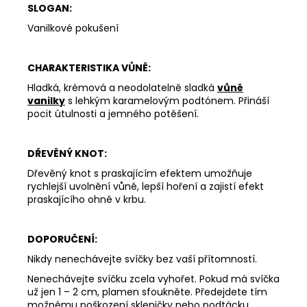
SLOGAN:
Vanilkové pokušení
CHARAKTERISTIKA VŮNĚ:
Hladká, krémová a neodolatelně sladká
vůně
vanilky
s lehkým karamelovým podtónem. Přináší
pocit útulnosti a jemného potěšení.
DŘEVĚNÝ KNOT:
Dřevěný knot s praskajícím efektem umožňuje
rychlejší uvolnění vůně, lepší hoření a zajistí efekt
praskajícího ohně v krbu.
DOPORUČENÍ:
Nikdy nenechávejte svíčky bez vaší přítomností.
Nenechávejte svíčku zcela vyhořet. Pokud má svíčka
už jen 1 – 2 cm, plamen sfoukněte. Předejdete tím
možnému poškození skleničky nebo podtácku.