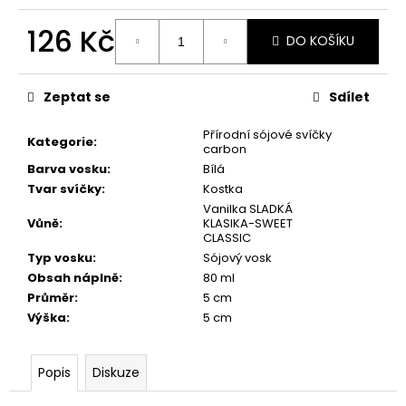
č
u
126 Kč
j
DO KOŠÍKU
e
Měrná
m
cena:
Zeptat se
Sdílet
e
Přírodní sójové svíčky
Kategorie
:
carbon
PŘÍRODNÍ
Barva vosku
:
Bílá
VONNÁ
SVÍČKA
Tvar svíčky
:
Kostka
SÓJOVÁ
Vanilka SLADKÁ
-
Vůně
:
KLASIKA-SWEET
AROMKA
CLASSIC
-
Typ vosku
:
Sójový vosk
RECYKLOVANÉ
SKLO,
Obsah náplně
:
80 ml
250
Průměr
:
5 cm
ML
Výška
:
5 cm
-
MEDUŇKA
257
Popis
Diskuze
Kč