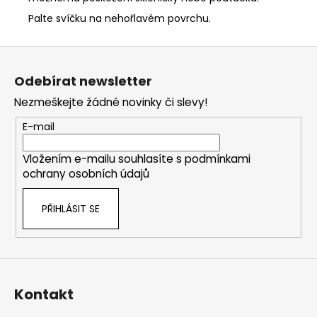
Palte svíčku na nehořlavém povrchu.
Z
á
Odebírat newsletter
p
Nezmeškejte žádné novinky či slevy!
a
t
E-mail
í
Vložením e-mailu souhlasíte s
podmínkami
ochrany osobních údajů
PŘIHLÁSIT SE
Kontakt