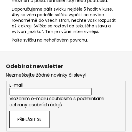
možnému poškození skleničky nebo podtácku.
Doporučujeme pálit svíčku nejdéle 5 hodit v kuse.
Aby se vám podařilo svíčku vypálit co nevíce
rovnoměrně do všech stran, nechte vosk rozpustit
až k okraji. Svíčka se roztaví do tekutého stavu a
vytvoří „jezírko“. Tím je i vůně intenzivnější.
Palte svíčku na nehořlavém povrchu.
Z
á
Odebírat newsletter
p
Nezmeškejte žádné novinky či slevy!
a
t
E-mail
í
Vložením e-mailu souhlasíte s
podmínkami
ochrany osobních údajů
PŘIHLÁSIT SE