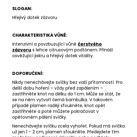
SWEET
SLOGAN:
CLASSIC
126
Hřejivý dotek zázvoru
Kč
CHARAKTERISTIKA VŮNĚ:
Intenzivní a povzbuzující vůně
čerstvého
zázvoru
s lehce citrusovým podtónem. Přináší
osvěžující jiskru a hřejivý dotek vitality.
DOPORUČENÍ:
Nikdy nenechávejte svíčky bez vaší přítomností. Pro
delší dobu hoření – vždy před zapálením –
zastřihněte knot na délku do 1 cm. Může se stát, že
se na něm vytvoří černá bambulka. V takovém
případě plamen raději sfoukněte, knot opět
zastřihněte a poté můžete pokračovat v
opětovném pálení svíčky.
Nenechávejte svíčku zcela vyhořet. Pokud má svíčka
už jen 1 – 2 cm, plamen sfoukněte. Předejdete tím