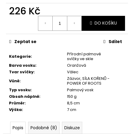
č
u
226 Kč
j
Měrná
e
DO KOŠÍKU
cena:
m
e
Zeptat se
Sdílet
PŘÍRODNÍ
Přírodní palmové
VONNÁ
Kategorie
:
svíčky ve skle
SVÍČKA
Barva vosku
:
Oranžová
SÓJOVÁ
-
Tvar svíčky
:
Válec
AROMKA
Zázvor, SÍLA KOŘENŮ -
Vůně
:
-
POWER OF ROOTS
CARBON
Typ vosku
:
Palmový vosk
KOSTKA
Obsah náplně
:
150 g
S
DŘEVĚNÝM
Průměr
:
8,5 cm
KNOTEM,
Výška
:
7 cm
80
ML
-
SLADKÁ
Popis
Podobné (8)
Diskuze
KLASIKA-