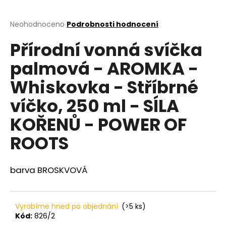
a
j
Průměrné
Neohodnoceno
Podrobnosti hodnocení
hodnocení
í
Přírodní vonná svíčka
produktu
t
je
palmová - AROMKA -
?
0,0
z
Whiskovka - Stříbrné
5
hvězdiček.
víčko, 250 ml - SÍLA
HLEDAT
KOŘENŮ - POWER OF
ROOTS
D
barva BROSKVOVÁ
o
p
o
r
Vyrobíme hned po objednání
(>5 ks)
u
Kód:
826/2