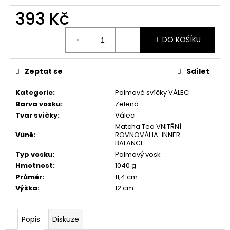
č
u
393 Kč
j
Měrná
e
DO KOŠÍKU
cena:
m
e
Zeptat se
Sdílet
PŘÍRODNÍ
Kategorie
:
Palmové svíčky VÁLEC
VONNÁ
Barva vosku
:
Zelená
SVÍČKA
PALMOVÁ
Tvar svíčky
:
Válec
-
Matcha Tea VNITŘNÍ
AROMKA
Vůně
:
ROVNOVÁHA-INNER
-
BALANCE
MINI
Typ vosku
:
Palmový vosk
WHISKOVKA,
Hmotnost
:
1040 g
90
ML
Průměr
:
11,4 cm
-
Výška
:
12 cm
VANILKA
99
Kč
Popis
Diskuze