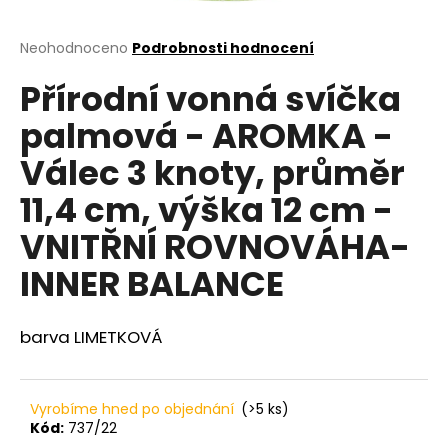
a
j
Průměrné
Neohodnoceno
Podrobnosti hodnocení
hodnocení
í
Přírodní vonná svíčka
produktu
t
je
palmová - AROMKA -
?
0,0
z
Válec 3 knoty, průměr
5
hvězdiček.
11,4 cm, výška 12 cm -
HLEDAT
VNITŘNÍ ROVNOVÁHA-
INNER BALANCE
D
barva LIMETKOVÁ
o
p
o
r
Vyrobíme hned po objednání
(>5 ks)
u
Kód:
737/22