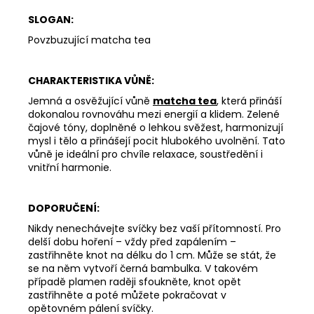
SLOGAN:
Povzbuzující matcha tea
CHARAKTERISTIKA VŮNĚ:
Jemná a osvěžující vůně
matcha tea
, která přináší
dokonalou rovnováhu mezi energií a klidem. Zelené
čajové tóny, doplněné o lehkou svěžest, harmonizují
mysl i tělo a přinášejí pocit hlubokého uvolnění. Tato
vůně je ideální pro chvíle relaxace, soustředění i
vnitřní harmonie.
DOPORUČENÍ:
Nikdy nenechávejte svíčky bez vaší přítomností. Pro
delší dobu hoření – vždy před zapálením –
zastřihněte knot na délku do 1 cm. Může se stát, že
se na něm vytvoří černá bambulka. V takovém
případě plamen raději sfoukněte, knot opět
zastřihněte a poté můžete pokračovat v
opětovném pálení svíčky.