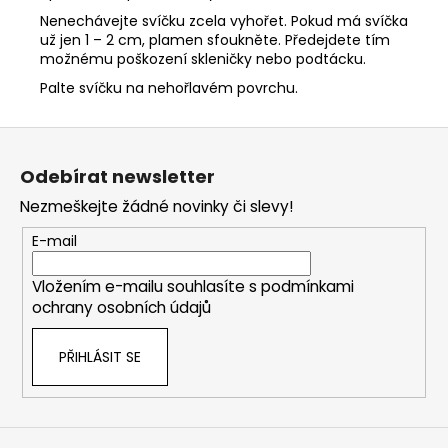
Nenechávejte svíčku zcela vyhořet. Pokud má svíčka
už jen 1 – 2 cm, plamen sfoukněte. Předejdete tím
možnému poškození skleničky nebo podtácku.
Palte svíčku na nehořlavém povrchu.
Z
á
Odebírat newsletter
p
Nezmeškejte žádné novinky či slevy!
a
t
E-mail
í
Vložením e-mailu souhlasíte s
podmínkami
ochrany osobních údajů
PŘIHLÁSIT SE