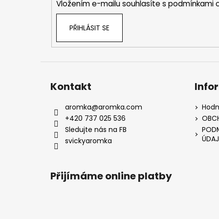
Vložením e-mailu souhlasíte s
podmínkami o
PŘIHLÁSIT SE
Kontakt
Info
aromka
@
aromka.com
Hodn
+420 737 025 536
OBC
Sledujte nás na FB
PODM
ÚDAJ
svickyaromka
Přijímáme online platby