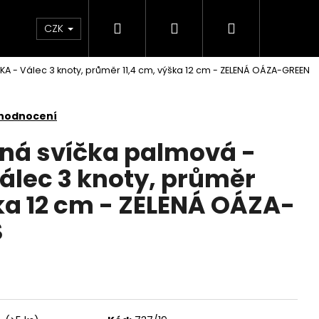
Hledat
Přihlášení
Nákupní
KONTAKTY
CZK
A - Válec 3 knoty, průměr 11,4 cm, výška 12 cm - ZELENÁ OÁZA-GREEN
košík
 hodnocení
nná svíčka palmová -
lec 3 knoty, průměr
ška 12 cm - ZELENÁ OÁZA-
S
Následující