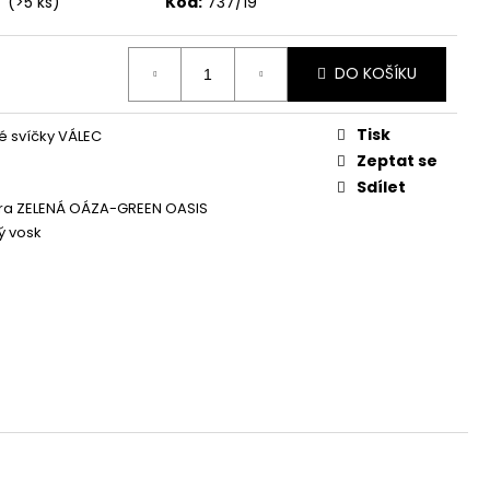
í
(>5 ks)
Kód:
737/19
Á SVÍČKA PALMOVÁ -
WHISKOVKA, 90 ML -
DO KOŠÍKU
Tisk
 svíčky VÁLEC
Zeptat se
Sdílet
era ZELENÁ OÁZA-GREEN OASIS
ý vosk