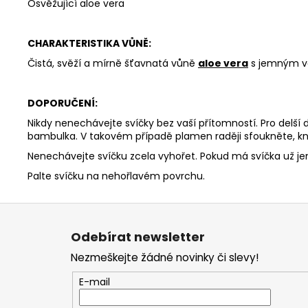
Osvěžující aloe vera
CHARAKTERISTIKA VŮNĚ:
Čistá, svěží a mírně šťavnatá vůně
aloe vera
s jemným vo
DOPORUČENÍ:
Nikdy nenechávejte svíčky bez vaší přítomností. Pro delší
bambulka. V takovém případě plamen raději sfoukněte, kn
Nenechávejte svíčku zcela vyhořet. Pokud má svíčka už j
Palte svíčku na nehořlavém povrchu.
Z
á
Odebírat newsletter
p
Nezmeškejte žádné novinky či slevy!
a
t
E-mail
í