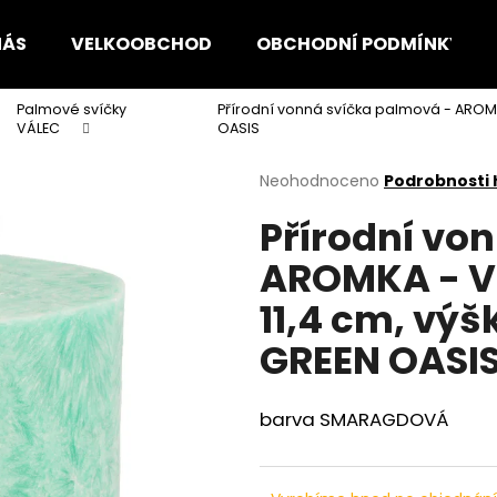
NÁS
VELKOOBCHOD
OBCHODNÍ PODMÍNKY
Palmové svíčky
Přírodní vonná svíčka palmová - AROMK
Co potřebujete najít?
VÁLEC
OASIS
Průměrné
Neohodnoceno
Podrobnosti
hodnocení
HLEDAT
Přírodní vo
produktu
je
AROMKA - Vá
0,0
z
Doporučujeme
11,4 cm, vý
5
hvězdiček.
GREEN OASI
barva SMARAGDOVÁ