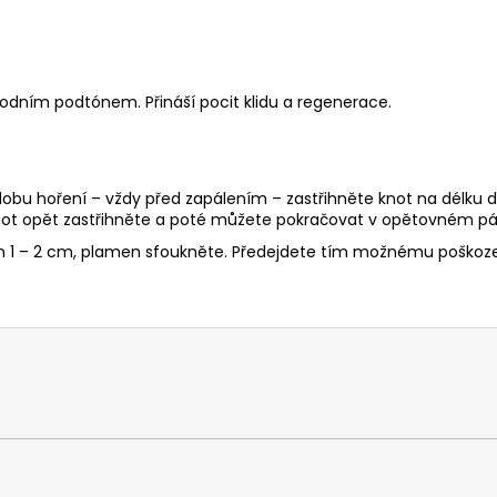
dním podtónem. Přináší pocit klidu a regenerace.
 dobu hoření – vždy před zapálením – zastřihněte knot na délku d
ot opět zastřihněte a poté můžete pokračovat v opětovném pál
en 1 – 2 cm, plamen sfoukněte. Předejdete tím možnému poškoze