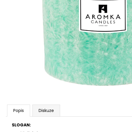
PŘÍRODNÍ VONNÁ SVÍČKA SÓJOVÁ -
AROMKA - SET 10 KS ČAJOVÝCH
SVÍČEK V PLECHU - BEZ VŮNĚ
162 Kč
Popis
Diskuze
SLOGAN: