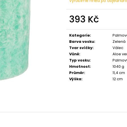
Vyrobíme hned po objednán
PŘÍRODNÍ VONNÁ SVÍČKA SÓJOVÁ -
PŘÍRODNÍ VONN
AROMKA - SET 10 KS ČAJOVÝCH
AROMKA - MINI 
SVÍČEK V PLECHU - HEBKÁ LINIE-DEEP
VANILKA
LINE
393 Kč
99 Kč
180 Kč
Měrná
cena:
Kategorie
:
Palmové
Barva vosku
:
Zelená
Tvar svíčky
:
Válec
Vůně
:
Aloe v
Typ vosku
:
Palmov
Hmotnost
:
1040 g
Průměr
:
11,4 cm
Výška
:
12 cm