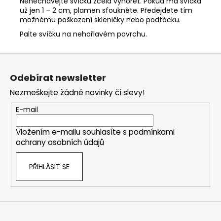
Nenechávejte svíčku zcela vyhořet. Pokud má svíčka
už jen 1 – 2 cm, plamen sfoukněte. Předejdete tím
možnému poškození skleničky nebo podtácku.
Palte svíčku na nehořlavém povrchu.
Z
á
Odebírat newsletter
p
Nezmeškejte žádné novinky či slevy!
a
t
E-mail
í
Vložením e-mailu souhlasíte s
podmínkami
ochrany osobních údajů
PŘIHLÁSIT SE