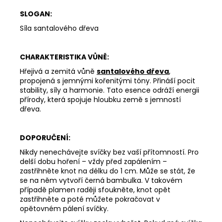
-
SLOGAN:
CHRISTMAS
FAIRY
Síla santalového dřeva
TALE
126
Kč
CHARAKTERISTIKA VŮNĚ:
Hřejivá a zemitá vůně
santalového dřeva
,
propojená s jemnými kořenitými tóny. Přináší pocit
stability, síly a harmonie. Tato esence odráží energii
přírody, která spojuje hloubku země s jemností
dřeva.
DOPORUČENÍ:
Nikdy nenechávejte svíčky bez vaší přítomností. Pro
delší dobu hoření – vždy před zapálením –
zastřihněte knot na délku do 1 cm. Může se stát, že
se na něm vytvoří černá bambulka. V takovém
případě plamen raději sfoukněte, knot opět
zastřihněte a poté můžete pokračovat v
opětovném pálení svíčky.