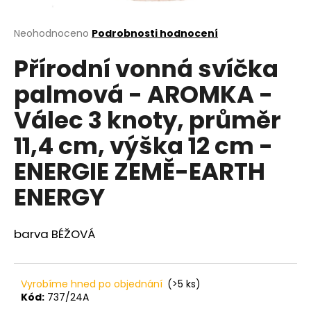
a
j
Průměrné
Neohodnoceno
Podrobnosti hodnocení
hodnocení
í
Přírodní vonná svíčka
produktu
t
je
palmová - AROMKA -
?
0,0
z
Válec 3 knoty, průměr
5
hvězdiček.
11,4 cm, výška 12 cm -
HLEDAT
ENERGIE ZEMĚ-EARTH
ENERGY
D
barva BÉŽOVÁ
o
p
o
r
Vyrobíme hned po objednání
(>5 ks)
u
Kód:
737/24A