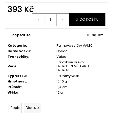
č
u
393 Kč
j
Měrná
e
DO KOŠÍKU
cena:
m
e
Zeptat se
Sdílet
PŘÍRODNÍ
Kategorie
:
Palmové svíčky VÁLEC
VONNÁ
Barva vosku
:
Hnědá
SVÍČKA
SÓJOVÁ
Tvar svíčky
:
Válec
-
Santalové dřevo
AROMKA
Vůně
:
ENERGIE ZEMĚ-EARTH
-
ENERGY
CARBON
Typ vosku
:
Palmový vosk
KOSTKA
Hmotnost
:
1040 g
S
DŘEVĚNÝM
Průměr
:
11,4 cm
KNOTEM,
Výška
:
12 cm
80
ML
-
VÁNOČNÍ
Popis
Diskuze
POHÁDKA