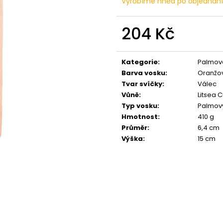
Vyrobíme hned po objednán
PŘÍRODNÍ VONNÁ SVÍČKA SÓJOVÁ -
PŘÍRODNÍ VONN
AROMKA - SET 10 KS ČAJOVÝCH
AROMKA - MINI 
SVÍČEK V PLECHU - HEBKÁ LINIE-DEEP
VANILKA
LINE
204 Kč
99 Kč
180 Kč
Měrná
cena:
Kategorie
:
Palmové
Barva vosku
:
Oranžo
Tvar svíčky
:
Válec
Vůně
:
Litsea 
Typ vosku
:
Palmov
Hmotnost
:
410 g
Průměr
:
6,4 cm
Výška
:
15 cm