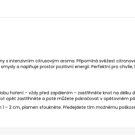
tliny s intenzivním citrusovým aroma. Připomíná svěžest citrono
mysly a naplňuje prostor pozitivní energií. Perfektní pro chvíle
 dobu hoření – vždy před zapálením – zastřihněte knot na délku d
ot opět zastřihněte a poté můžete pokračovat v opětovném pál
en 1 – 2 cm, plamen sfoukněte. Předejdete tím možnému poškoze