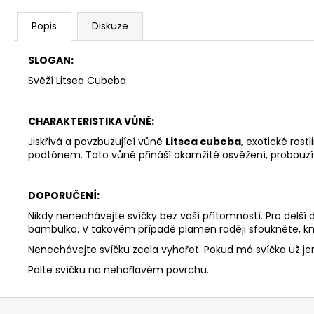
Popis
Diskuze
SLOGAN:
Svěží Litsea Cubeba
CHARAKTERISTIKA VŮNĚ:
Jiskřivá a povzbuzující vůně
Litsea cubeba
, exotické ros
podtónem. Tato vůně přináší okamžité osvěžení, probouzí s
DOPORUČENÍ:
Nikdy nenechávejte svíčky bez vaší přítomností. Pro delší
bambulka. V takovém případě plamen raději sfoukněte, kn
Nenechávejte svíčku zcela vyhořet. Pokud má svíčka už j
Palte svíčku na nehořlavém povrchu.
Z