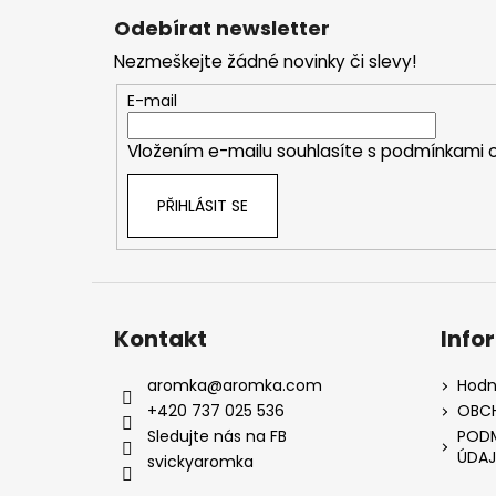
á
Odebírat newsletter
p
Nezmeškejte žádné novinky či slevy!
a
t
E-mail
í
Vložením e-mailu souhlasíte s
podmínkami o
PŘIHLÁSIT SE
Kontakt
Info
aromka
@
aromka.com
Hodn
+420 737 025 536
OBC
Sledujte nás na FB
PODM
ÚDAJ
svickyaromka