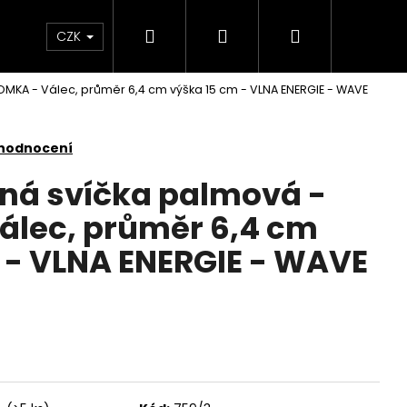
Hledat
Přihlášení
Nákupní
KONTAKTY
CZK
OMKA - Válec, průměr 6,4 cm výška 15 cm - VLNA ENERGIE - WAVE
košík
 hodnocení
nná svíčka palmová -
lec, průměr 6,4 cm
 - VLNA ENERGIE - WAVE
Následující