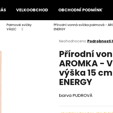
NÁS
VELKOOBCHOD
OBCHODNÍ PODMÍNKY
Palmové svíčky
Přírodní vonná svíčka palmová - AR
Co potřebujete najít?
VÁLEC
ENERGY
Průměrné
Neohodnoceno
Podrobnosti
hodnocení
HLEDAT
Přírodní vo
produktu
je
AROMKA - Vá
0,0
z
Doporučujeme
výška 15 cm
5
hvězdiček.
ENERGY
barva PUDROVÁ