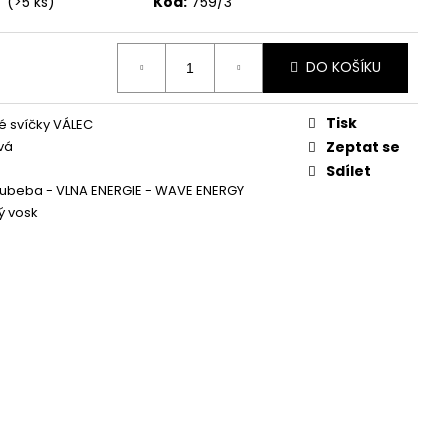
í
(>5 ks)
Kód:
759/3
Á SVÍČKA PALMOVÁ -
WHISKOVKA, 90 ML -
DO KOŠÍKU
Tisk
 svíčky VÁLEC
vá
Zeptat se
Sdílet
Cubeba - VLNA ENERGIE - WAVE ENERGY
ý vosk