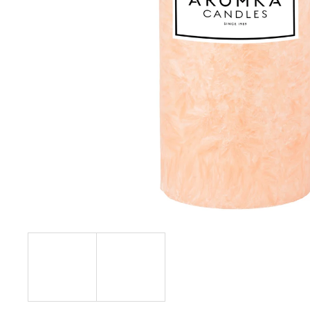
PŘÍRODNÍ VONNÁ SVÍČKA SÓJOVÁ -
AROMKA - SET 10 KS ČAJOVÝCH
SVÍČEK V PLECHU - BEZ VŮNĚ
162 Kč