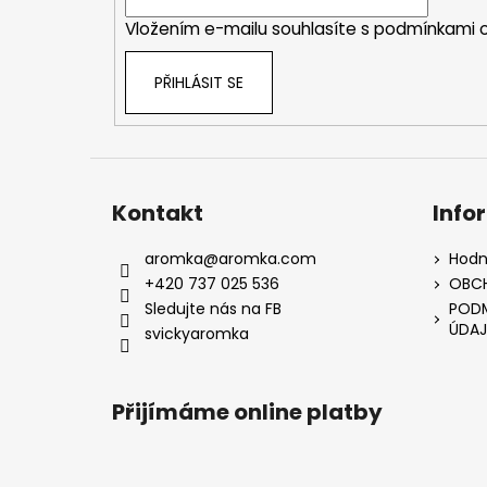
í
Vložením e-mailu souhlasíte s
podmínkami o
PŘIHLÁSIT SE
Kontakt
Info
aromka
@
aromka.com
Hodn
+420 737 025 536
OBC
Sledujte nás na FB
PODM
ÚDAJ
svickyaromka
Přijímáme online platby