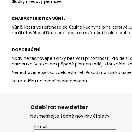
Sladký medový perníček
CHARAKTERISTIKA VŮNĚ:
Vůně, která vás přenese do útulné kuchyně plné čerstvě
muškátového oříšku dodá prostoru sváteční teplo a pohodu
DOPORUČENÍ:
Nikdy nenechávejte svíčky bez vaší přítomností. Pro delší
bambulka. V takovém případě plamen raději sfoukněte, kn
Nenechávejte svíčku zcela vyhořet. Pokud má svíčka už j
Palte svíčku na nehořlavém povrchu.
Z
á
Odebírat newsletter
p
Nezmeškejte žádné novinky či slevy!
a
t
E-mail