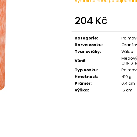
Vyrobíme hned po objednán
PŘÍRODNÍ VONNÁ SVÍČKA SÓJOVÁ -
PŘÍRODNÍ VONN
AROMKA - SET 10 KS ČAJOVÝCH
AROMKA - MINI 
SVÍČEK V PLECHU - HEBKÁ LINIE-DEEP
VANILKA
LINE
204 Kč
99 Kč
180 Kč
Měrná
cena:
Kategorie
:
Palmové
Barva vosku
:
Oranžo
Tvar svíčky
:
Válec
Medový
Vůně
:
CHRISTM
Typ vosku
:
Palmov
Hmotnost
:
410 g
Průměr
:
6,4 cm
Výška
:
15 cm