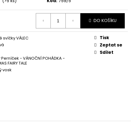
í
(>5 ks)
Kód:
759/5
Á SVÍČKA PALMOVÁ -
WHISKOVKA, 90 ML -
DO KOŠÍKU
Tisk
 svíčky VÁLEC
vá
Zeptat se
Sdílet
 Perníček - VÁNOČNÍ POHÁDKA -
AS FAIRY TALE
ý vosk