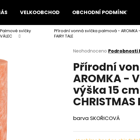
NÁS
VELKOOBCHOD
OBCHODNÍ PODMÍNKY
Palmové svíčky
Přírodní vonná svíčka palmová - AROMKA 
Co potřebujete najít?
VÁLEC
FAIRY TALE
Průměrné
Neohodnoceno
Podrobnosti
hodnocení
HLEDAT
Přírodní vo
produktu
je
AROMKA - Vá
0,0
z
Doporučujeme
výška 15 c
5
hvězdiček.
CHRISTMAS F
barva SKOŘICOVÁ