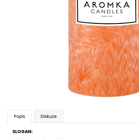
PŘÍRODNÍ VONNÁ SVÍČKA SÓJOVÁ -
AROMKA - SET 10 KS ČAJOVÝCH
SVÍČEK V PLECHU - BEZ VŮNĚ
162 Kč
Popis
Diskuze
SLOGAN: