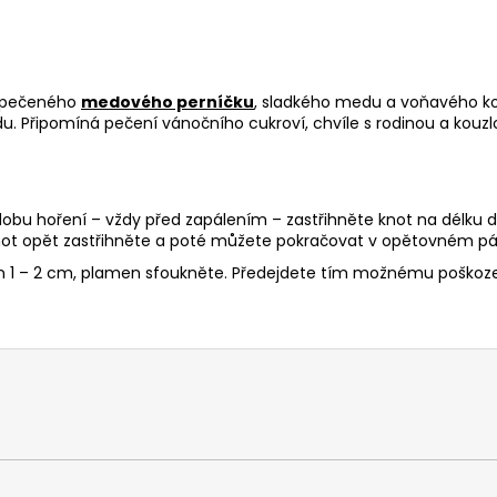
 upečeného
medového perníčku
, sladkého medu a voňavého ko
. Připomíná pečení vánočního cukroví, chvíle s rodinou a kouzl
 dobu hoření – vždy před zapálením – zastřihněte knot na délku d
ot opět zastřihněte a poté můžete pokračovat v opětovném pál
en 1 – 2 cm, plamen sfoukněte. Předejdete tím možnému poškoze