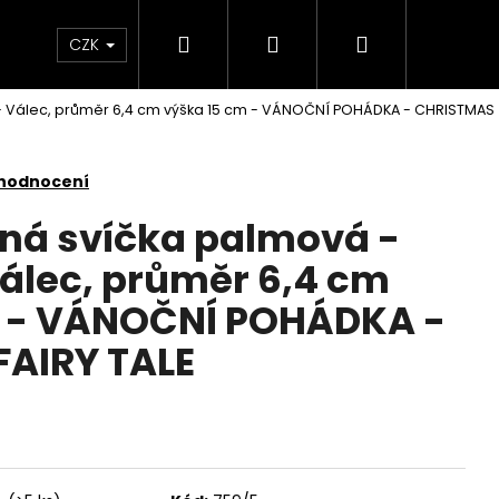
Hledat
Přihlášení
Nákupní
KONTAKTY
CZK
- Válec, průměr 6,4 cm výška 15 cm - VÁNOČNÍ POHÁDKA - CHRISTMAS
košík
 hodnocení
nná svíčka palmová -
lec, průměr 6,4 cm
m - VÁNOČNÍ POHÁDKA -
AIRY TALE
Následující