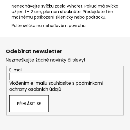
Nenechávejte svíčku zcela vyhořet. Pokud má svíčka
už jen 1 – 2 cm, plamen sfoukněte. Předejdete tím
možnému poškození skleničky nebo podtácku.
Palte svíčku na nehořlavém povrchu.
Z
á
Odebírat newsletter
p
Nezmeškejte žádné novinky či slevy!
a
t
E-mail
í
Vložením e-mailu souhlasíte s
podmínkami
ochrany osobních údajů
PŘIHLÁSIT SE