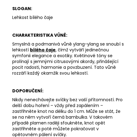
SLOGAN:
Lehkost bílého čaje
CHARAKTERISTIKA VŮNĚ:
Smyslná a podmanivá vůně ylang-ylang se snoubí s
lehkostí
bílého čaje
, čímž vytváří jedinečnou
symfonii elegance a exotiky. Květinové tóny se
prolínají s jemnými citrusovými akordy, přinášející
pocit radosti, harmonie a povzbuzení. Tato vůně
rozzáří každý okamžik svou lehkostí.
DOPORUČENÍ:
Nikdy nenechávejte svíčky bez vaší přítomností. Pro
delší dobu hoření – vždy před zapálením –
zastřihněte knot na délku do 1 cm. Může se stát, že
se na něm vytvoří černá bambulka. V takovém
případě plamen raději sfoukněte, knot opět
zastřihněte a poté můžete pokračovat v
opětovném pálení svíčky.