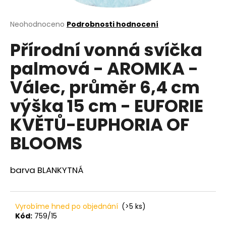
a
j
Průměrné
Neohodnoceno
Podrobnosti hodnocení
hodnocení
í
Přírodní vonná svíčka
produktu
t
je
palmová - AROMKA -
?
0,0
z
Válec, průměr 6,4 cm
5
hvězdiček.
výška 15 cm - EUFORIE
HLEDAT
KVĚTŮ-EUPHORIA OF
BLOOMS
D
barva BLANKYTNÁ
o
p
o
r
Vyrobíme hned po objednání
(>5 ks)
u
Kód:
759/15