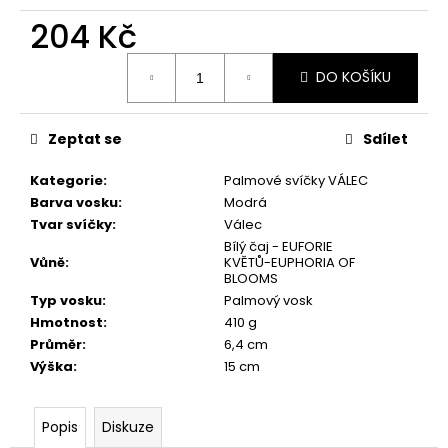
č
u
204 Kč
j
Měrná
e
DO KOŠÍKU
cena:
m
e
Zeptat se
Sdílet
PŘÍRODNÍ
Kategorie
:
Palmové svíčky VÁLEC
VONNÁ
Barva vosku
:
Modrá
SVÍČKA
SÓJOVÁ
Tvar svíčky
:
Válec
-
Bílý čaj - EUFORIE
AROMKA
Vůně
:
KVĚTŮ-EUPHORIA OF
-
BLOOMS
RECYKLOVANÉ
Typ vosku
:
Palmový vosk
SKLO,
Hmotnost
:
410 g
250
ML
Průměr
:
6,4 cm
-
Výška
:
15 cm
MEDUŇKA
257
Kč
Popis
Diskuze