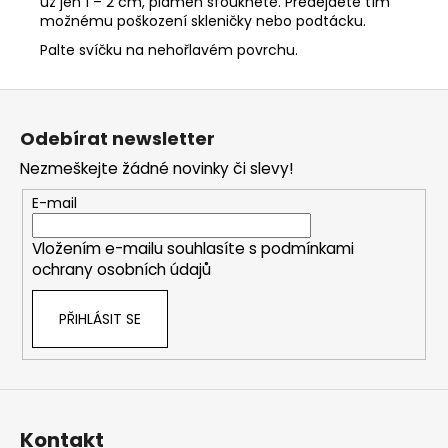
už jen 1 – 2 cm, plamen sfoukněte. Předejdete tím
možnému poškození skleničky nebo podtácku.
Palte svíčku na nehořlavém povrchu.
Z
á
Odebírat newsletter
p
Nezmeškejte žádné novinky či slevy!
a
t
E-mail
í
Vložením e-mailu souhlasíte s
podmínkami
ochrany osobních údajů
PŘIHLÁSIT SE
Kontakt