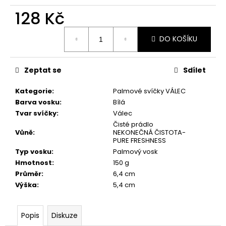
č
u
128 Kč
j
Měrná
e
DO KOŠÍKU
cena:
m
e
Zeptat se
Sdílet
PŘÍRODNÍ
Kategorie
:
Palmové svíčky VÁLEC
VONNÁ
Barva vosku
:
Bílá
SVÍČKA
SÓJOVÁ
Tvar svíčky
:
Válec
-
Čisté prádlo
AROMKA
Vůně
:
NEKONEČNÁ ČISTOTA-
-
PURE FRESHNESS
SET
Typ vosku
:
Palmový vosk
10
Hmotnost
:
150 g
KS
ČAJOVÝCH
Průměr
:
6,4 cm
SVÍČEK
Výška
:
5,4 cm
V
PLECHU
-
HEBKÁ
Popis
Diskuze
LINIE-