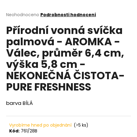
a
j
Průměrné
Neohodnoceno
Podrobnosti hodnocení
hodnocení
í
Přírodní vonná svíčka
produktu
t
je
palmová - AROMKA -
?
0,0
z
Válec, průměr 6,4 cm,
5
hvězdiček.
výška 5,8 cm -
HLEDAT
NEKONEČNÁ ČISTOTA-
PURE FRESHNESS
D
barva BÍLÁ
o
p
o
r
Vyrobíme hned po objednání
(>5 ks)
u
Kód:
761/28B