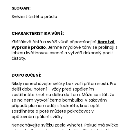
DEEP
SLOGAN:
LINE
180
Svěžest čistého prádla
Kč
CHARAKTERISTIKA VŮNĚ:
Křišťálově čistá a svěží vůně připomínající
čerstvě
vyprané prádlo
. Jemné mýdlové tóny se prolínají s
lehkou květinovou esencí a vytváří dokonalý pocit
čistoty.
DOPORUČENÍ:
Nikdy nenechávejte svíčky bez vaší přítomností. Pro
delší dobu hoření – vždy před zapálením –
zastřihněte knot na délku do 1 cm. Může se stát, že
se na něm vytvoří černá bambulka. V takovém
případě plamen raději sfoukněte, knot opět
zastřihněte a poté můžete pokračovat v
opětovném pálení svíčky.
Nenechávejte svíčku zcela vyhořet. Pokud má svíčka